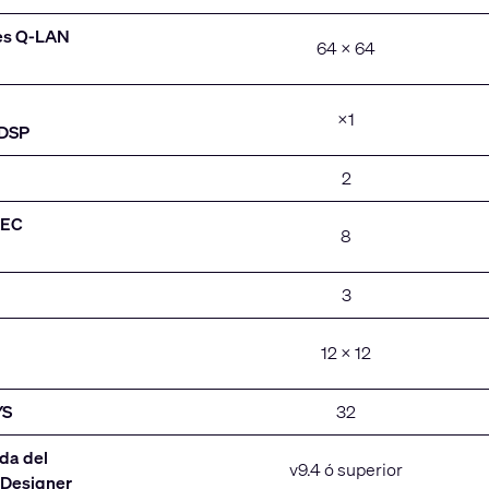
es Q-LAN
64 × 64
×1
 DSP
2
AEC
8
3
12 × 12
YS
32
da del
v9.4 ó superior
 Designer