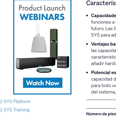
Caracterís
Capacidade
funciones a 
futuro. Las 
SYS para ad
Ventajas ba
las capacid
característi
añadir hard
Potencial e
capacidad d
para todo u
del sistema
Q-SYS Platform
Q-SYS Training
Número de pie