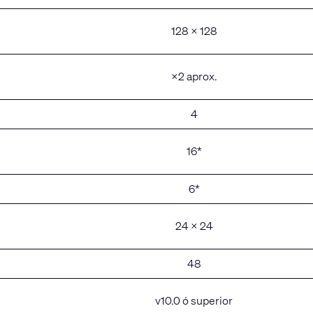
128 × 128
×2 aprox.
4
16*
6*
24 × 24
48
v10.0 ó superior