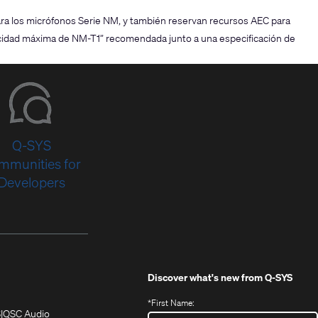
ra los micrófonos Serie NM, y también reservan recursos AEC para
acidad máxima de NM-T1” recomendada junto a una especificación de
Q-SYS
mmunities for
Developers
Discover what's new from
Q-SYS
*
First Name:
(Opens
(Opens
S
QSC Audio