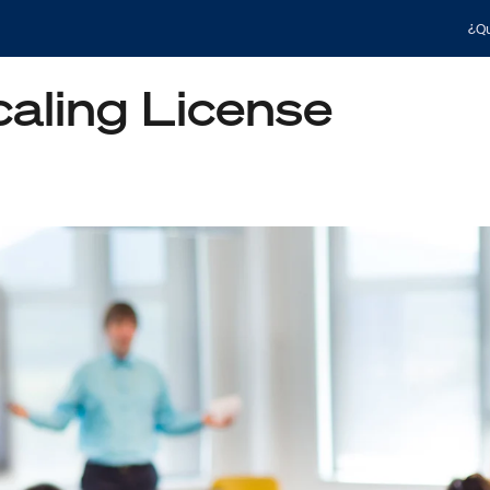
¿Qu
aling License