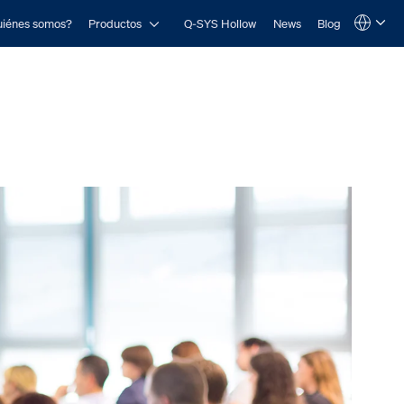
Open Productos
iénes somos?
Productos
Q-SYS Hollow
News
Blog
Language
QSYS.com (English)
India (English)
Deutsch
Español
Français
日本語
한국어