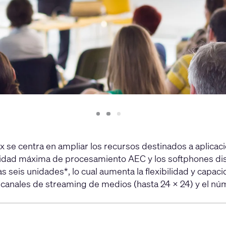
Slide
Slide
Slide
1
2
3
x se centra en ampliar los recursos destinados a aplicac
acidad máxima de procesamiento AEC y los softphones d
seis unidades*, lo cual aumenta la flexibilidad y capacid
canales de streaming de medios (hasta 24 × 24) y el n