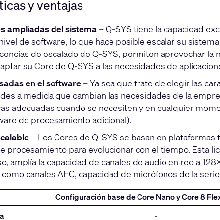
ticas y ventajas
s ampliadas del sistema
– Q-SYS tiene la capacidad exce
nivel de software, lo que hace posible escalar su siste
licencias de escalado de Q-SYS, permiten aprovechar la 
aptar su Core de Q-SYS a las necesidades de aplicacione
sadas en el software
– Ya sea que trate de elegir las car
ades a medida que cambian las necesidades de la empresa
cas adecuadas cuando se necesiten y en cualquier moment
ware de procesamiento adicional).
scalable
– Los Cores de Q-SYS se basan en plataformas 
e procesamiento para evolucionar con el tiempo. Esta 
so, amplía la capacidad de canales de audio en red a 1
, como canales AEC, capacidad de micrófonos de la ser
Configuración base de Core Nano y Core 8 Fle
za
-