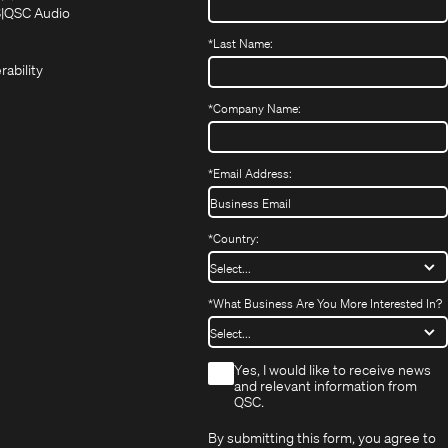
in
in
(Opens
S
QSC Audio
(Opens
new
new
in
*
Last Name:
(Opens
in
window)
window)
new
in
new
window)
rability
new
window)
window)
*
Company Name:
*
Email Address:
*
Country:
*
What Business Are You More Interested In?
*
Yes, I would like to receive news
and relevant information from
QSC.
By submitting this form, you agree to