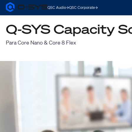
QSC Audio
QSC Corporate
Q-
SYS
Audio
Q-SYS Capacity Sc
Products
Homepage
Para Core Nano & Core 8 Flex