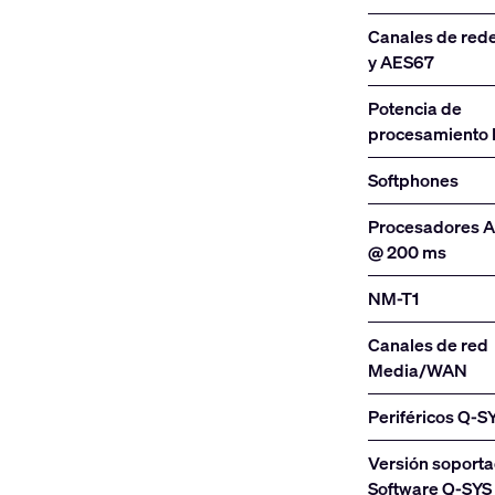
Canales de red
y AES67
Potencia de
procesamiento
Softphones
Procesadores 
@ 200 ms
NM-T1
Canales de red
Media/WAN
Periféricos Q-S
Versión soporta
Software Q-SYS