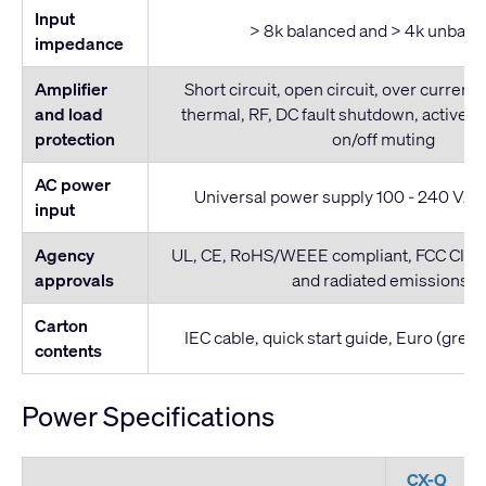
Input
> 8k balanced and > 4k unbala
impedance
Amplifier
Short circuit, open circuit, over current,
and load
thermal, RF, DC fault shutdown, active in
protection
on/off muting
AC power
Universal power supply 100 - 240 VAC,
input
Agency
UL, CE, RoHS/WEEE compliant, FCC Clas
approvals
and radiated emissions)
Carton
IEC cable, quick start guide, Euro (gree
contents
Power Specifications
CX-Q