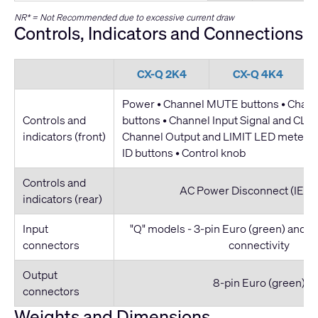
NR* = Not Recommended due to excessive current draw
Controls, Indicators and Connections
CX-Q 2K4
CX-Q 4K4
Power • Channel MUTE buttons • Chan
Controls and
buttons • Channel Input Signal and CLIP
indicators (front)
Channel Output and LIMIT LED meters 
ID buttons • Control knob
Controls and
AC Power Disconnect (IEC C
indicators (rear)
Input
"Q" models - 3-pin Euro (green) and
connectors
connectivity
Output
8-pin Euro (green)
connectors
Weights and Dimensions