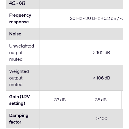
4Ω - 8
Ω
Frequency
20 Hz - 20 kHz +0.2 dB / -0.7
response
Noise
Unweighted
output
> 102 dB
muted
Weighted
output
> 106 dB
muted
Gain (1.2V
33 dB
35 dB
setting)
Damping
> 100
factor