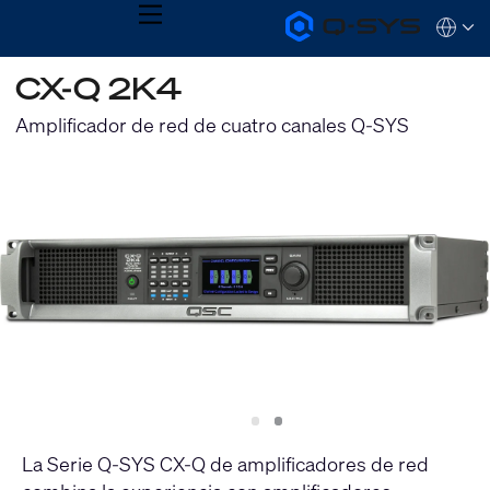
MENU
Q-
Languag
SYS
Audio
QSYS.com (English)
CX-Q 2K4
Products
India (English)
Homepage
Deutsch
Amplificador de red de cuatro canales Q-SYS
Español
Français
日本語
한국어
Slide
Slide
1
2
La Serie Q-SYS CX-Q de amplificadores de red