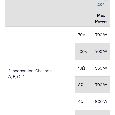
2K4
Max
Power
70V
700 W
100V
700 W
16Ω
350 W
4 Independent Channels
A, B, C, D
8Ω
700 W
4Ω
800 W