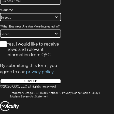
*
Country:
*
What Business Are You More Interested In?
*
Yes, I would like to receive
news and relevant
information from QSC.
By submitting this form, you
agree to our
privacy policy
.
SIGN UP
©2026 QSC, LLC all rights reserved
(Opens
(Opens
(Opens
(Opens
Trademark Usage
U.S. Privacy Notice
EU Privacy Notice
Cookie Policy
in
(Opens
in
in
in
Modern Slavery Act Statement
new
in
new
new
new
(Opens
window)
new
window)
window)
window)
window)
in
new