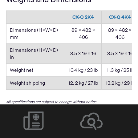
CX-Q 2K4
CX-Q 4K4
Dimensions (H×W×D)
89 × 482 ×
89 × 482 ×
mm
406
406
Dimensions (H×W×D)
3.5 × 19 × 16
3.5 × 19 × 16
in
Weight net
10.4 kg / 23 lb
11.3 kg / 25 lb
Weight shipping
12. 2 kg / 27 lb
13.2 kg / 29 lb
All specifications are subject to change without notice.