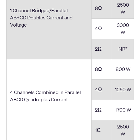
2500
8Ω
1 Channel Bridged/Parallel
W
AB+CD Doubles Current and
Voltage
3000
4Ω
W
2Ω
NR*
8Ω
800 W
4Ω
1250 W
4 Channels Combined in Parallel
ABCD Quadruples Current
2Ω
1700 W
2500
1Ω
W