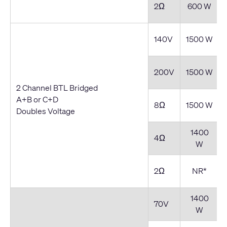
2Ω
600 W
140V
1500 W
200V
1500 W
2 Channel BTL Bridged
A+B or C+D
8Ω
1500 W
Doubles Voltage
1400
4Ω
W
2Ω
NR*
1400
70V
W