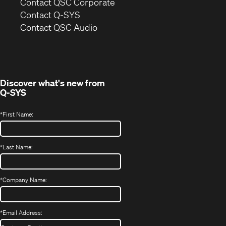
(Opens
Contact QSC Corporate
in
Contact Q-SYS
(Opens
new
Contact QSC Audio
in
window)
new
window)
Discover what's new from
Q-SYS
*
First Name:
*
Last Name:
*
Company Name:
*
Email Address: