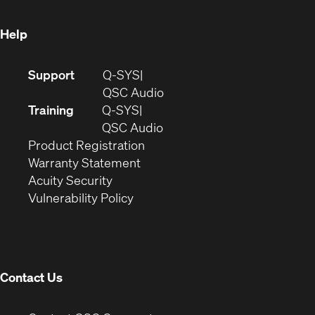
window)
Help
(Opens
Support
Q-SYS
in
(Opens
QSC Audio
new
in
Training
Q-SYS
window)
(Opens
new
QSC Audio
(Opens
in
window)
Product Registration
(Opens
in
new
Warranty Statement
in
new
window)
Acuity Security
(Opens
new
window)
Vulnerability Policy
in
window)
new
window)
Contact Us