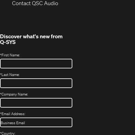
(Opens
new
Contact QSC Audio
in
window)
new
window)
Discover what's new from
Q-SYS
*
First Name:
*
Last Name:
*
Company Name:
*
Email Address:
*
Country: