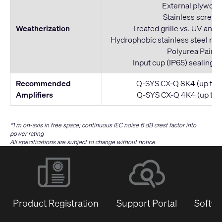
External plywoo
Stainless screws
Weatherization
Treated grille vs. UV and 
Hydrophobic stainless steel mes
Polyurea Paint
Input cup (IP65) sealing w
Recommended
Q-SYS CX-Q 8K4 (up to 2
Amplifiers
Q-SYS CX-Q 4K4 (up to 1
*1 m on-axis in free space; continuous IEC noise 6 dB crest factor into
power rating
All specifications are subject to change without notice.
Product Registration
Support Portal
Softwa