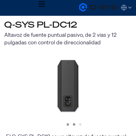
MENU
Q-
Languag
SYS
Audio
QSYS.com (English)
Q-SYS PL-DC12
Products
India (English)
Homepage
Deutsch
Altavoz de fuente puntual pasivo, de 2 vías y 12
Español
pulgadas con control de direccionalidad
Français
日本語
한국어
Slide
Slide
Slide
1
2
3