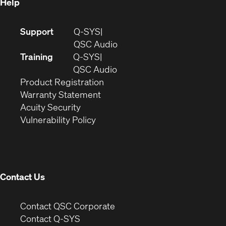
Help
(Opens
Support
Q-SYS
in
(Opens
QSC Audio
new
in
Training
Q-SYS
window)
(Opens
new
QSC Audio
(Opens
in
window)
Product Registration
(Opens
in
new
Warranty Statement
in
new
window)
Acuity Security
(Opens
new
window)
Vulnerability Policy
in
window)
new
window)
Contact Us
(Opens
Contact QSC Corporate
in
Contact Q-SYS