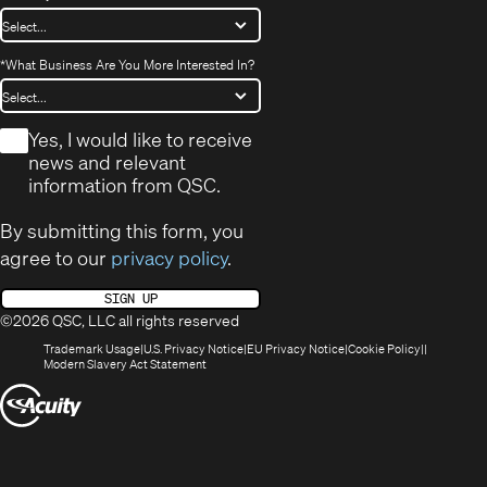
*
What Business Are You More Interested In?
*
Yes, I would like to receive
news and relevant
information from QSC.
By submitting this form, you
agree to our
privacy policy
.
SIGN UP
©2026 QSC, LLC all rights reserved
(Opens
(Opens
(Opens
(Opens
Trademark Usage
U.S. Privacy Notice
EU Privacy Notice
Cookie Policy
in
(Opens
in
in
in
Modern Slavery Act Statement
new
in
new
new
new
(Opens
window)
new
window)
window)
window)
window)
in
new
window)