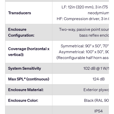
LF: 12in (320 mm), 3 in (75 mm
Transducers
neodymium
HF: Compression driver, 3 in (75
Enclosure
Two-way, passive point source
Configuration:
bass reflex enclos
Symmetrical: 90° x 50°, 70° x 5
Coverage (horizontal x
Asymmetrical: 100° x 50°, 90° x
vertical):
(Reconfigurable half horn assem
System Sensitivity
102 dB @ 1 W/1 m
Max SPL* (continuous)
124 dB
Enclosure Material:
Exterior plywood
Enclosure Color:
Black (RAL 9011)
IP54