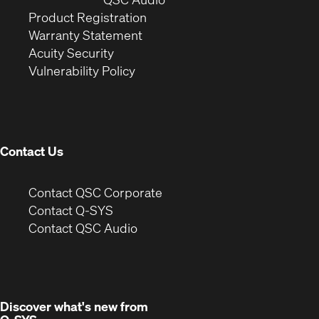
(Opens
in
window)
Product Registration
(Opens
in
new
Warranty Statement
in
new
window)
Acuity Security
(Opens
new
window)
Vulnerability Policy
in
window)
new
window)
Contact Us
(Opens
Contact QSC Corporate
in
Contact Q-SYS
(Opens
new
Contact QSC Audio
in
window)
new
window)
Discover what's new from