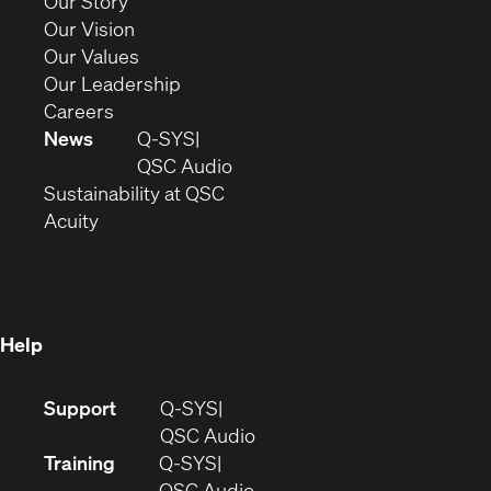
(Opens
Our Story
window)
in
(Opens
Our Vision
new
in
(Opens
Our Values
window)
new
in
(Opens
Our Leadership
(Opens
window)
new
in
Careers
in
window)
new
News
Q-SYS
new
window)
(Opens
QSC Audio
window)
(Opens
in
Sustainability at QSC
(Opens
in
new
Acuity
in
new
window)
new
window)
window)
Help
(Opens
Support
Q-SYS
in
(Opens
QSC Audio
new
in
Training
Q-SYS
window)
(Opens
new
QSC Audio