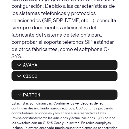
configuración. Debido a las características de
los sistemas telefónicos y protocolos
relacionados (SIP, SDP, DTMF, etc ...), consulta
siempre documentos adicionales del
fabricante del sistema de telefonía para
comprobar si soporta teléfonos SIP estándar
de otros fabricantes, como el softphone Q-
SYS.
AVAYA
CISCO
PATTON
Estas listas son dinámicas. Conforme los vendedores de red
continúan desarrollando nuevos equipos, QSC continúa probando
conmutadores adicionales y los añade a sus respectivas listas.
Revisa constantemente las adiciones y actualizaciones. QSC prueba
los switches con un Q-SYS Core y un switch. En redes complejas,
incluso un switch aprobado puede causar problemas de conectividad