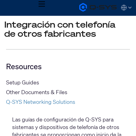
MENU
Q-
Languag
SYS
Audio
QSYS.com (English)
Integración con telefonía
Products
India (English)
Homepage
de otros fabricantes
Deutsch
Español
Français
日本語
한국어
Resources
Setup Guides
Other Documents & Files
Q-SYS Networking Solutions
Las guías de configuración de Q-SYS para
sistemas y dispositivos de telefonía de otros
fabricantes se proporcionan como inicio de la