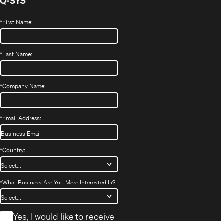
Q-SYS
*
First Name:
*
Last Name:
*
Company Name:
*
Email Address:
*
Country:
*
What Business Are You More Interested In?
*
Yes, I would like to receive