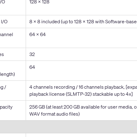
I/O
128 x 128
 I/O
8 x 8 included (up to 128 x 128 with Software-base
annel
64 x 64
es
32
64
 length)
g /
4 channels recording / 16 channels playback, [expa
playback license (SLMTP-32) stackable up to 4x]
pacity
256 GB (at least 200 GB available for user media,
WAV format audio files)