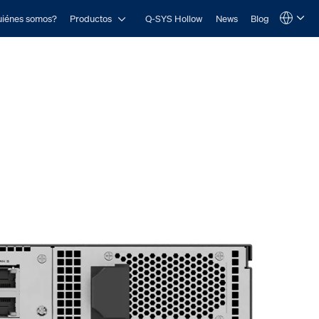
Open Productos
iénes somos?
Productos
Q-SYS Hollow
News
Blog
Language
QSYS.com (English)
India (English)
Deutsch
Español
Français
日本語
한국어