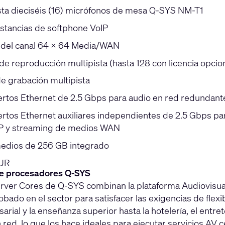
ta dieciséis (16) micrófonos de mesa Q-SYS NM-T1
nstancias de softphone VoIP
del canal 64 × 64 Media/WAN
de reproducción multipista (hasta 128 con licencia opcion
de grabación multipista
ertos Ethernet de 2.5 Gbps para audio en red redundant
ertos Ethernet auxiliares independientes de 2.5 Gbps pa
P y streaming de medios WAN
edios de 256 GB integrado
 UR
de procesadores Q-SYS
erver Cores de Q-SYS combinan la plataforma Audiovisua
obado en el sector para satisfacer las exigencias de flexib
rial y la enseñanza superior hasta la hotelería, el ent
red, lo que los hace ideales para ejecutar servicios AV 