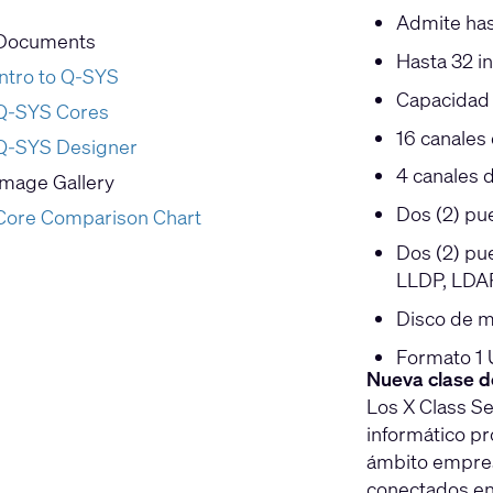
Admite has
Documents
Hasta 32 i
Intro to Q-SYS
Capacidad 
Q-SYS Cores
16 canales 
Q-SYS Designer
4 canales 
Image Gallery
Dos (2) pu
Core Comparison Chart
Dos (2) pu
LLDP, LDA
Disco de m
Formato 1
Nueva clase 
Los X Class S
informático pr
ámbito empresa
conectados en 