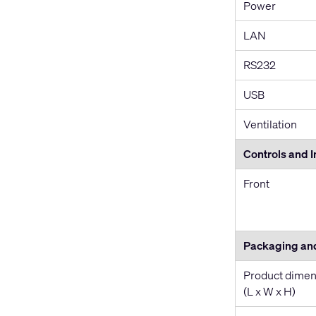
Power
LAN
RS232
USB
Ventilation
Controls and I
Front
Packaging an
Product dimen
(L x W x H)