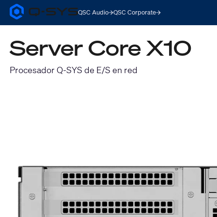
QSC Audio
QSC Corporate
Q-
SYS
Audio
Server Core X10
Products
Homepage
Procesador Q-SYS de E/S en red