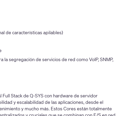
al de características apilables)
e
ra la segregación de servicios de red como VoIP, SNMP,
l Full Stack de Q-SYS con hardware de servidor
ilidad y escalabilidad de las aplicaciones, desde el
retenimiento y mucho más. Estos Cores están totalmente
centralizados y cruciales que se combinan con E/S en red