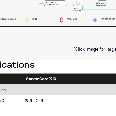
(Click image for larg
ications
Server Core X10
ies
I/O
256 x 256