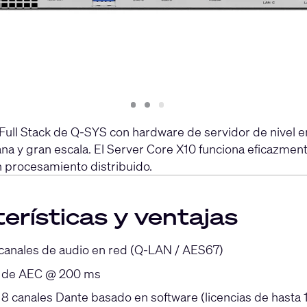
Slide
Slide
Slide
1
2
3
Full Stack de Q-SYS con hardware de servidor de nivel em
iana y gran escala. El Server Core X10 funciona eficazme
 procesamiento distribuido.
erísticas y ventajas
canales de audio en red (Q-LAN / AES67)
s de AEC @ 200 ms
 8 canales Dante basado en software (licencias de hasta 