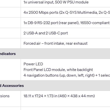
1x universal input, 500 W PSU module
4x 2500 Mbps ports (2x Q-SYS Multimedia, 2x Q-
1x DB-9 RS-232 port (rear panel), 16550-compliant
2 USB-A and 2 USB-C port
Forced air – front intake, rear exhaust
ndicators
Power LED
Front Panel LCD module, white backlight
4 navigation buttons (up, down, left, right) + 1 sel
d Accessories
sions
18.11 x 17.24 x 1.73 in (460 x 438 x 44 mm)