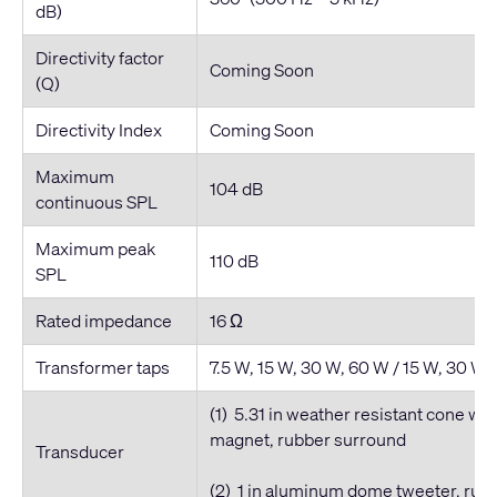
dB)
Directivity factor
Coming Soon
(Q)
Directivity Index
Coming Soon
Maximum
104 dB
continuous SPL
Maximum peak
110 dB
SPL
Rated impedance
16 Ω
Transformer taps
7.5 W, 15 W, 30 W, 60 W / 15 W, 30 W,
(1) 5.31 in weather resistant cone woo
magnet, rubber surround
Transducer
(2) 1 in aluminum dome tweeter, rub