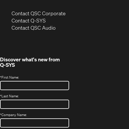
(Opens
Contact QSC Corporate
in
Contact Q-SYS
(Opens
new
Contact QSC Audio
in
window)
new
window)
Discover what's new from
Q-SYS
*
First Name:
*
Last Name:
*
Company Name: