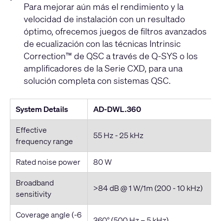
Para mejorar aún más el rendimiento y la
velocidad de instalación con un resultado
óptimo, ofrecemos juegos de filtros avanzados
de ecualización con las técnicas Intrinsic
Correction™ de QSC a través de Q-SYS o los
amplificadores de la Serie CXD, para una
solución completa con sistemas QSC.
System Details
AD-DWL.360
Effective
55 Hz - 25 kHz
frequency range
Rated noise power
80 W
Broadband
>84 dB @ 1 W/1m (200 - 10 kHz)
sensitivity
Coverage angle (-6
360° (500 Hz – 5 kHz)