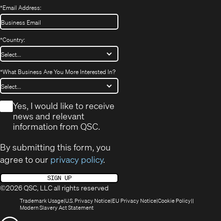
*
Email Address:
*
Country:
*
What Business Are You More Interested In?
*
Yes, I would like to receive
news and relevant
information from QSC.
By submitting this form, you
agree to our
privacy policy
.
SIGN UP
©2026 QSC, LLC all rights reserved
(Opens
(Opens
(Opens
(Opens
Trademark Usage
U.S. Privacy Notice
EU Privacy Notice
Cookie Policy
in
(Opens
in
in
in
Modern Slavery Act Statement
new
in
new
new
new
(Opens