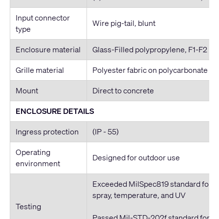
Input connector
Wire pig-tail, blunt
type
Enclosure material
Glass-Filled polypropylene, F1-F2 UL
Grille material
Polyester fabric on polycarbonate f
Mount
Direct to concrete
ENCLOSURE DETAILS
Ingress protection
(IP - 55)
Operating
Designed for outdoor use
environment
Exceeded MilSpec819 standard for hu
spray, temperature, and UV
Testing
Passed Mil-STD-202f standard for sa