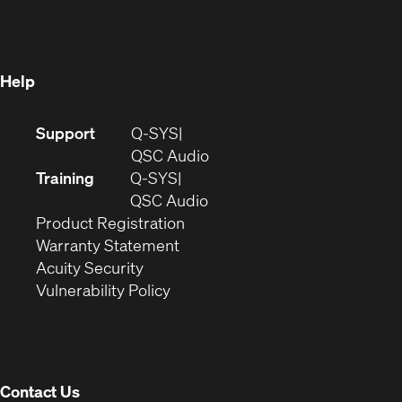
in
new
window)
new
window)
window)
Help
(Opens
Support
Q-SYS
in
(Opens
QSC Audio
new
in
Training
Q-SYS
window)
(Opens
new
QSC Audio
(Opens
in
window)
Product Registration
(Opens
in
new
Warranty Statement
in
new
window)
Acuity Security
(Opens
new
window)
Vulnerability Policy
in
window)
new
window)
Contact Us