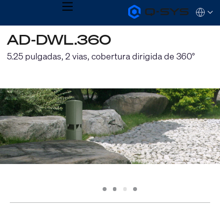
MENU
Q-
Languag
SYS
Audio
QSYS.com (English)
AD-DWL.360
Products
India (English)
Homepage
Deutsch
5.25 pulgadas, 2 vias, cobertura dirigida de 360°
Español
Français
日本語
한국어
Slide
Slide
Slide
Slide
1
2
3
4