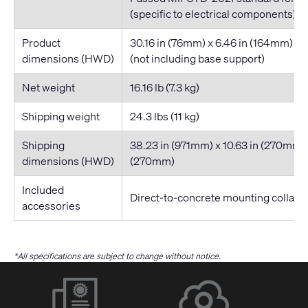
(specific to electrical components)
Product
30.16 in (76mm) x 6.46 in (164mm) x 
dimensions (HWD)
(not including base support)
Net weight
16.16 lb (7.3 kg)
Shipping weight
24.3 lbs (11 kg)
Shipping
38.23 in (971mm) x 10.63 in (270mm) x
dimensions (HWD)
(270mm)
Included
Direct-to-concrete mounting collar
accessories
*All specifications are subject to change without notice.