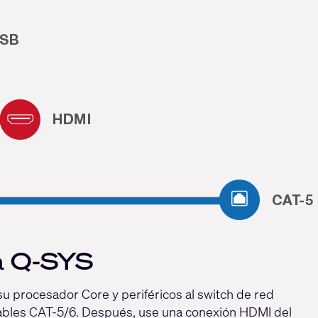
ia Q-SYS
 procesador Core y periféricos al switch de red
cables CAT-5/6. Después, use una conexión HDMI del