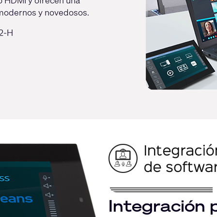
o HDMI y ofrecen una
s modernos y novedosos.
32-H
Integración 