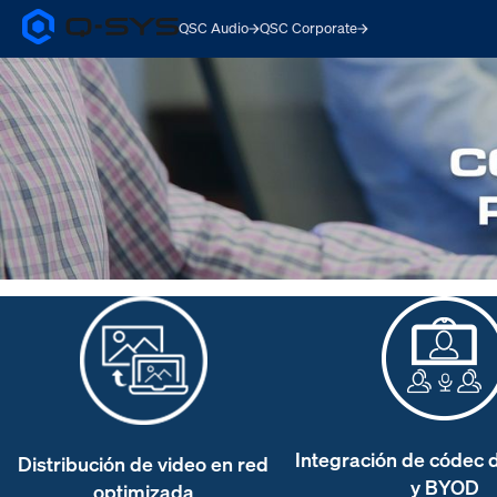
QSC Audio
QSC Corporate
Q-
SYS
Current
Audio
Products
Slide:
Homepage
1
/
1
Integración de códec 
Distribución de video en red
y BYOD
optimizada