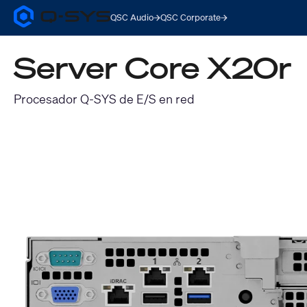
QSC Audio
QSC Corporate
Q-
SYS
Audio
Server Core X20r
Products
Homepage
Procesador Q-SYS de E/S en red