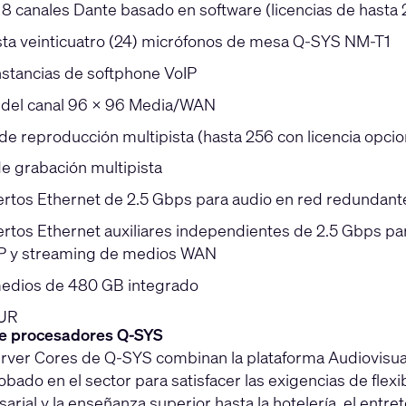
 8 canales Dante basado en software (licencias de hasta
ta veinticuatro (24) micrófonos de mesa Q-SYS NM-T1
nstancias de softphone VoIP
del canal 96 × 96 Media/WAN
de reproducción multipista (hasta 256 con licencia opcion
de grabación multipista
ertos Ethernet de 2.5 Gbps para audio en red redundant
ertos Ethernet auxiliares independientes de 2.5 Gbps pa
P y streaming de medios WAN
edios de 480 GB integrado
 UR
de procesadores Q-SYS
erver Cores de Q-SYS combinan la plataforma Audiovisua
obado en el sector para satisfacer las exigencias de flexib
rial y la enseñanza superior hasta la hotelería, el ent