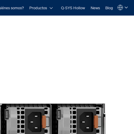
Open Productos
iénes somos?
Productos
Q-SYS Hollow
News
Blog
Language
QSYS.com (English)
India (English)
Deutsch
Español
Français
日本語
한국어