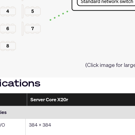
(Click image for larg
ications
Server Core X20r
ies
I/O
384 x 384