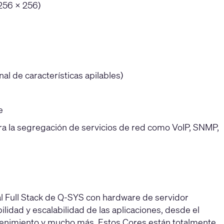
 256 × 256)
al de características apilables)
e
ra la segregación de servicios de red como VoIP, SNMP,
l Full Stack de Q-SYS con hardware de servidor
ilidad y escalabilidad de las aplicaciones, desde el
retenimiento y mucho más. Estos Cores están totalmente