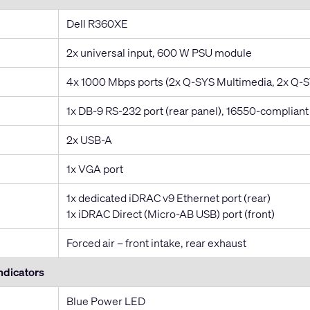
Dell R360XE
2x universal input, 600 W PSU module
4x 1000 Mbps ports (2x Q-SYS Multimedia, 2x Q-
1x DB-9 RS-232 port (rear panel), 16550-compliant
2x USB-A
1x VGA port
1x dedicated iDRAC v9 Ethernet port (rear)
1x iDRAC Direct (Micro-AB USB) port (front)
Forced air – front intake, rear exhaust
ndicators
Blue Power LED