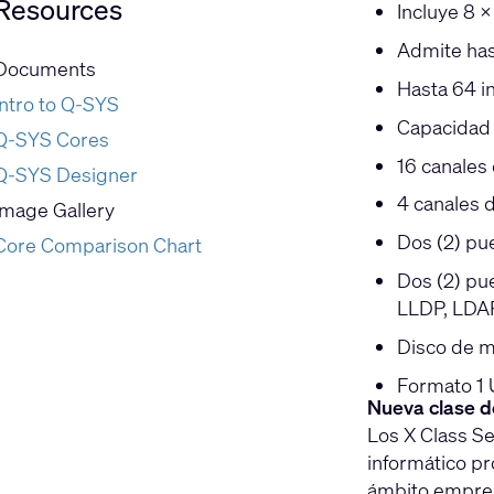
Resources
Incluye 8 ×
Admite has
Documents
Hasta 64 i
Intro to Q-SYS
Capacidad 
Q-SYS Cores
16 canales 
Q-SYS Designer
4 canales 
Image Gallery
Dos (2) pu
Core Comparison Chart
Dos (2) pu
LLDP, LDA
Disco de m
Formato 1
Nueva clase 
Los X Class S
informático pr
ámbito empresa