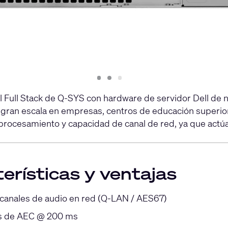
Slide
Slide
Slide
1
2
3
 Full Stack de Q-SYS con hardware de servidor Dell de ni
s a gran escala en empresas, centros de educación superi
rocesamiento y capacidad de canal de red, ya que actú
erísticas y ventajas
canales de audio en red (Q-LAN / AES67)
es de AEC @ 200 ms