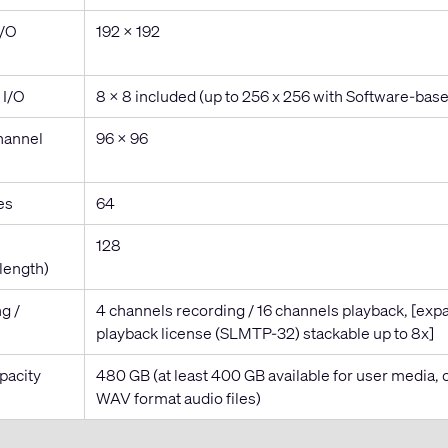
I/O
192 x 192
 I/O
8 x 8 included (up to 256 x 256 with Software-base
annel
96 x 96
es
64
128
 length)
g /
4 channels recording / 16 channels playback, [expa
playback license (SLMTP-32) stackable up to 8x]
pacity
480 GB (at least 400 GB available for user media,
WAV format audio files)