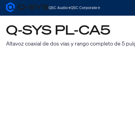
QSC Audio
QSC Corporate
Q-
SYS
Audio
Q-SYS PL-CA5
Products
Homepage
Altavoz coaxial de dos vías y rango completo de 5 pu