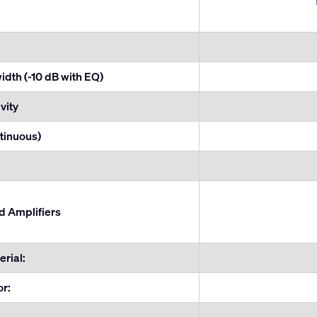
dth (-10 dB with EQ)
vity
tinuous)
Amplifiers
rial:
or: