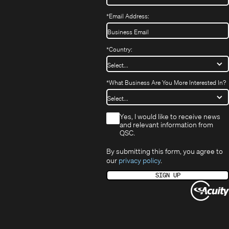
*
Email Address:
*
Country:
*
What Business Are You More Interested In?
*
Yes, I would like to receive news
and relevant information from
QSC.
By submitting this form, you agree to
our
privacy policy
.
SIGN UP