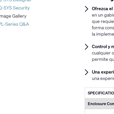
Q-SYS Security
Ofrezca el 
en un gabi
Image Gallery
que requie
PL-Series Q&A
forma cons
la impleme
Control y 
cualquier o
permite qu
Una exper
una experie
SPECIFICATI
Enclosure Con