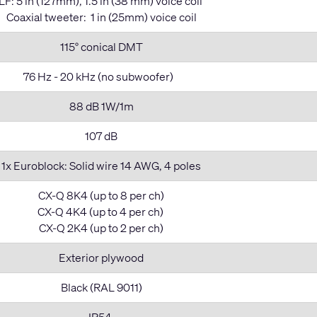
LF: 5 in (127mm), 1.5 in (38 mm) voice coil
Coaxial tweeter: 1 in (25mm) voice coil
115° conical DMT
76 Hz - 20 kHz (no subwoofer)
88 dB 1W/1m
107 dB
1x Euroblock: Solid wire 14 AWG, 4 poles
CX-Q 8K4 (up to 8 per ch)
CX-Q 4K4 (up to 4 per ch)
CX-Q 2K4 (up to 2 per ch)
Exterior plywood
Black (RAL 9011)
IP54