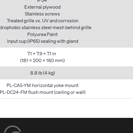
External plywood
Stainless screws
Treated grille vs. UV and corrosion
rophobic stainless steel mesh behind grille
Polyurea Paint
Input cup (IP65) sealing with gland
7.1 x 7.9 x 7.1 in
(181 x 200 x 180 mm)
8.8 lb (4 kg)
PL-CA5-YM horizontal yoke mount
PL-DC24-FM flush mount (ceiling or wall)