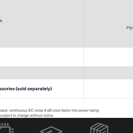
n
Hyd
ssories (sold separately)
space; continuous IEC noise 6 dB crest factor into power rating
e subject to change without notice.
(Opens
in