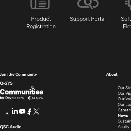
Product
Support Portal
Sof
Registration
Fi
(Opens
Join the Community
About
in
Q-SYS
Our St
new
Q-
(Opens
Our Vi
window
SYS
in
Our Va
Our Le
Communities
new
Career
LinkedIn
(Opens
Youtube
(Opens
Facebook
(Opens
X
(Opens
for
window)
News
in
in
in
in
Sustain
Developers
new
new
new
new
(Opens
Acuity
QSC Audio
window)
window)
window)
window)