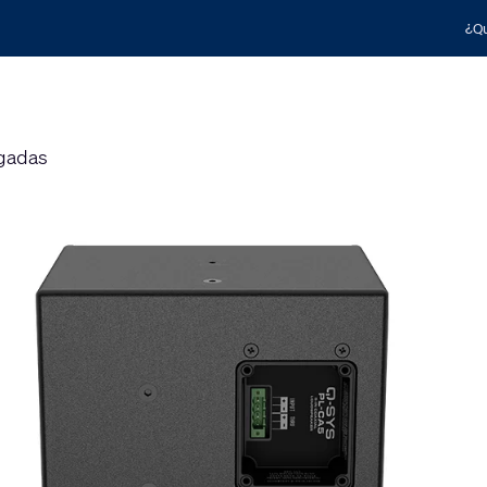
¿Qu
lgadas