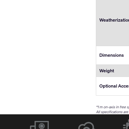
Weatherizatio
Dimensions
Weight
Optional Acce
*1 m on-axis in free 
All specifications ar