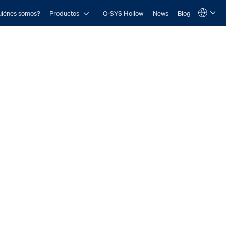
Open Productos
iénes somos?
Productos
Q-SYS Hollow
News
Blog
Language
QSYS.com (English)
India (English)
Deutsch
Español
Français
日本語
한국어