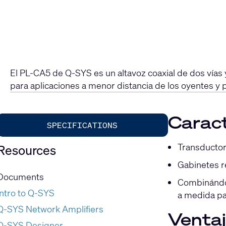
El PL-CA5 de Q-SYS es un altavoz coaxial de dos vías
para aplicaciones a menor distancia de los oyentes y 
Caract
SPECIFICATIONS
Transductor
Resources
Gabinetes r
Documents
Combinándol
Intro to Q-SYS
a medida pa
Q-SYS Network Amplifiers
Venta
Q-SYS Designer