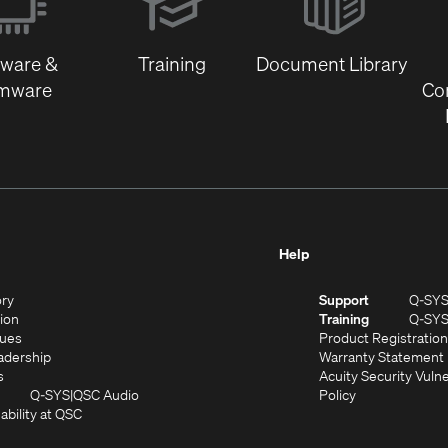
new
window)
tware &
Training
Document Library
rmware
Co
Help
(Opens
ory
Support
Q-SY
in
(Opens
sion
Training
Q-SY
)
new
in
(Opens
lues
Product Registration
window)
new
in
(Opens
adership
Warranty Statement
(Opens
window)
new
in
s
Acuity Security Vulne
in
window)
new
(Opens
(Opens
Q-SYS
QSC Audio
Policy
new
window)
(Opens
in
in
ability at QSC
(Opens
window)
in
new
new