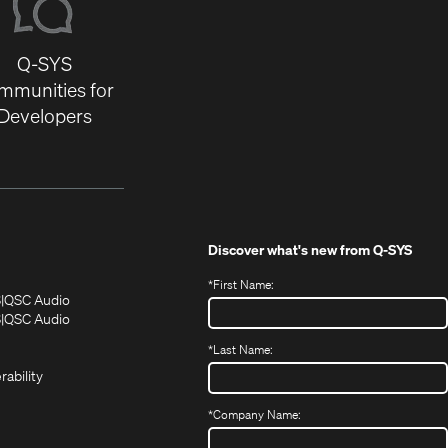
Q-SYS
mmunities for
Developers
Discover what's new from
Q-SYS
*
First Name:
(Opens
(Opens
S
QSC Audio
in
in
(Opens
S
QSC Audio
(Opens
new
new
in
*
Last Name:
(Opens
in
window)
window)
new
in
new
window)
rability
new
window)
window)
*
Company Name: