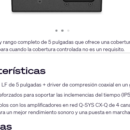
Slide
Slide
Slide
1
2
3
 y rango completo de 5 pulgadas que ofrece una cobertur
para cuando la cobertura controlada no es un requisito.
erísticas
 LF de 5 pulgadas + driver de compresión coaxial en un
eforzados para soportar las inclemencias del tiempo (IP5
os con los amplificadores en red Q-SYS CX-Q de 4 canales
ra un mejor rendimiento sonoro y una puesta en marcha
jas