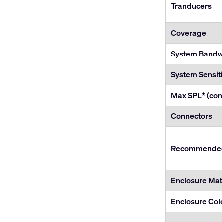
Tranducers
Coverage
System Bandwi
System Sensiti
Max SPL* (con
Connectors
Recommended 
Enclosure Mate
Enclosure Col