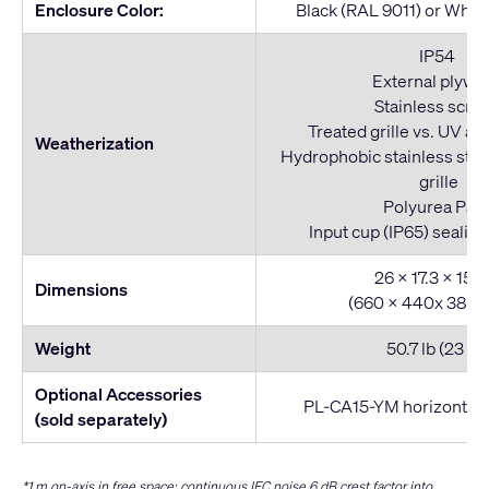
Enclosure Color:
Black (RAL 9011) or Whit
IP54
External plywo
Stainless scre
Treated grille vs. UV an
Weatherization
Hydrophobic stainless ste
grille
Polyurea Pain
Input cup (IP65) sealing
26 x 17.3 x 15.2
Dimensions
(660 x 440x 386.
Weight
50.7 lb (23 kg
Optional Accessories
PL-CA15-YM horizontal
(sold separately)
*1 m on-axis in free space; continuous IEC noise 6 dB crest factor into