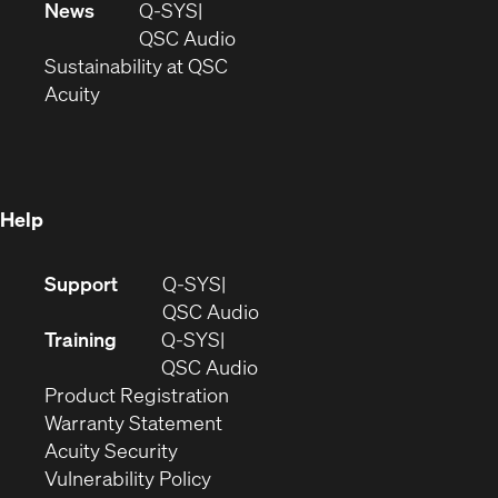
in
window)
new
News
Q-SYS
new
window)
(Opens
QSC Audio
window)
(Opens
in
Sustainability at QSC
(Opens
in
new
Acuity
in
new
window)
new
window)
window)
Help
(Opens
Support
Q-SYS
in
(Opens
QSC Audio
new
in
Training
Q-SYS
window)
(Opens
new
QSC Audio
(Opens
in
window)
Product Registration
(Opens
in
new
Warranty Statement
in
new
window)
Acuity Security
(Opens
new
window)
Vulnerability Policy