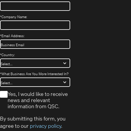
*
Company Name:
*
Email Address:
*
Country:
*
What Business Are You More Interested In?
*
Yes, I would like to receive
news and relevant
information from QSC.
By submitting this form, you
agree to our
privacy policy
.