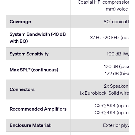
Coaxial HF: compression dri
mm) voice coi
Coverage
80° conical D
System Bandwidth (-10 dB
37 Hz -20 kHz (no su
with EQ)
System Sensitivity
100 dB 1W/1
120 dB (passiv
Max SPL* (continuous)
122 dB (bi-am
2x Speakon N
Connectors
1x Euroblock: Solid wire 8
CX-Q 8K4 (up to 2 
Recommended Amplifiers
CX-Q 4K4 (up to 1 
Enclosure Material:
Exterior plywo