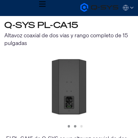
MENU
Q-
Languag
SYS
Audio
QSYS.com (English)
Q-SYS PL-CA15
Products
India (English)
Homepage
Deutsch
Altavoz coaxial de dos vías y rango completo de 15
Español
pulgadas
Français
日本語
한국어
Slide
Slide
Slide
1
2
3