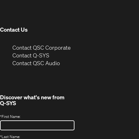
in
window)
new
window)
Contact Us
(Opens
Contact QSC Corporate
in
Contact Q-SYS
(Opens
new
Contact QSC Audio
in
window)
new
window)
Discover what's new from
Q-SYS
*
First Name:
*
Last Name: