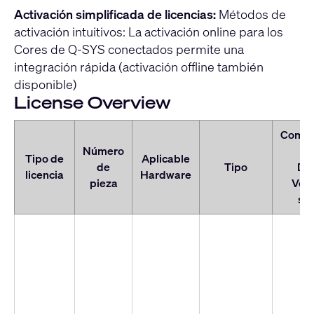
Activación simplificada de licencias:
Métodos de
activación intuitivos: La activación online para los
Cores de Q-SYS conectados permite una
integración rápida (activación offline también
disponible)
License Overview
Compa
Número
Q
Tipo de
Aplicable
de
Tipo
De
licencia
Hardware
pieza
Vers
so