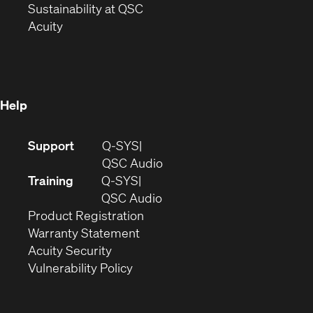
window)
(Opens
in
Sustainability at QSC
(Opens
in
new
Acuity
in
new
window)
new
window)
window)
Help
(Opens
Support
Q-SYS
in
(Opens
QSC Audio
new
in
Training
Q-SYS
window)
(Opens
new
QSC Audio
(Opens
in
window)
Product Registration
(Opens
in
new
Warranty Statement
in
new
window)
Acuity Security
(Opens
new
window)
Vulnerability Policy
in
window)
new