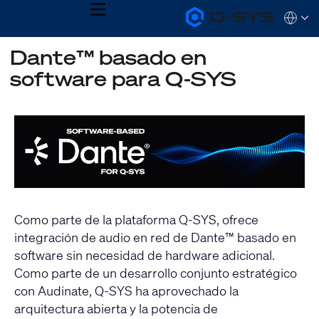
MENU
Q-
Languag
SYS
Audio
QSYS.com (English)
Dante™ basado en
Products
India (English)
Homepage
software para Q-SYS
Deutsch
Español
Français
日本語
한국어
Como parte de la plataforma Q-SYS, ofrece
integración de audio en red de Dante™ basado en
software sin necesidad de hardware adicional.
Como parte de un desarrollo conjunto estratégico
con Audinate, Q-SYS ha aprovechado la
arquitectura abierta y la potencia de