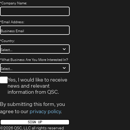
*
Company Name:
*
Email Address:
*
Country:
*
What Business Are You More Interested In?
*
Yes, I would like to receive
news and relevant
information from QSC.
By submitting this form, you
agree to our
privacy policy
.
SIGN UP
©2026 QSC, LLC all rights reserved