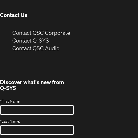
window)
Contact Us
(Opens
Contact QSC Corporate
in
Contact Q-SYS
(Opens
new
Contact QSC Audio
in
window)
new
window)
Discover what's new from
Q-SYS
*
First Name:
*
Last Name: