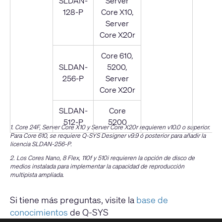
SLDAN-
Server
128-P
Core X10,
Server
Core X20r
Core 610,
SLDAN-
5200,
256-P
Server
Core X20r
SLDAN-
Core
512-P
5200
1. Core 24F, Server Core X10 y Server Core X20r requieren v10.0 o superior.
Para Core 610, se requiere Q-SYS Designer v9.9 ó posterior para añadir la
licencia SLDAN-256-P.
2. Los Cores Nano, 8 Flex, 110f y 510i requieren la opción de disco de
medios instalada para implementar la capacidad de reproducción
multipista ampliada.
Si tiene más preguntas, visite la
base de
conocimientos
de Q-SYS