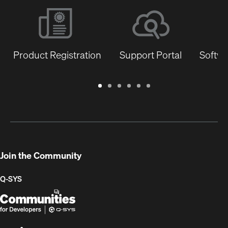
Product Registration
Support Portal
Softwa
Warranty
Support
Software
Training
Document
Q-
/
Portal
&
Library
SYS
Registration
Firmware
Communities
for
Developers
Join the Community
Q-SYS
Q-
(Opens
SYS
in
Communities
new