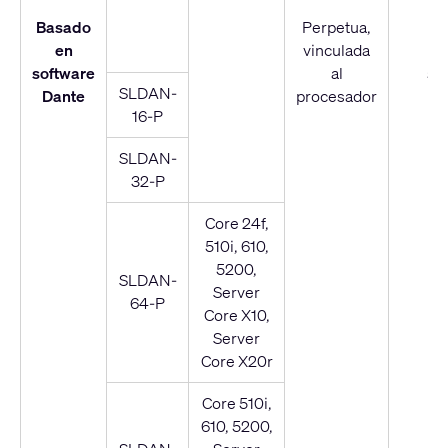
Basado
Perpetua,
en
vinculada
V.
software
al
su
SLDAN-
Dante
procesador
16-P
SLDAN-
32-P
Core 24f,
510i, 610,
5200,
SLDAN-
Server
64-P
Core X10,
Server
Core X20r
Core 510i,
610, 5200,