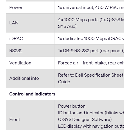
Power
1x universal input, 450 W PSU mod
4x 1000 Mbps ports (2x Q-SYS Mult
LAN
SYS Aux)
iDRAC
1x dedicated 1000 Mbps iDRAC v9, b
RS232
1x DB-9 RS-232 port (rear panel), 
Ventilation
Forced air – front intake, rear exhau
Refer to Dell Specification Sheet a
Additional info
Guide
Control and Indicators
Power button
ID button and indicator (blinks whe
Front
Q-SYS Designer Software)
LCD display with navigation buttons