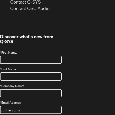
in
Contact Q-SYS
(Opens
new
Contact QSC Audio
in
window)
new
window)
Discover what's new from
Q-SYS
*
First Name:
*
Last Name:
*
Company Name:
*
Email Address: