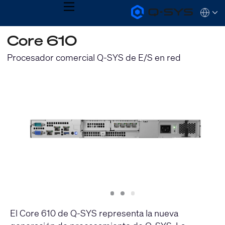
MENU
Q-
Languag
SYS
Audio
QSYS.com (English)
Core 610
Products
India (English)
Homepage
Deutsch
Procesador comercial Q-SYS de E/S en red
Español
Français
日本語
한국어
Slide
Slide
Slide
1
2
3
El Core 610 de Q-SYS representa la nueva