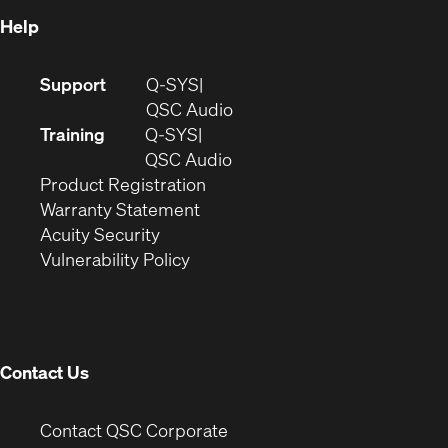
Help
(Opens
Support
Q-SYS
in
(Opens
QSC Audio
new
in
Training
Q-SYS
window)
(Opens
new
QSC Audio
(Opens
in
window)
Product Registration
(Opens
in
new
Warranty Statement
in
new
window)
Acuity Security
(Opens
new
window)
Vulnerability Policy
in
window)
new
window)
Contact Us
(Opens
Contact QSC Corporate