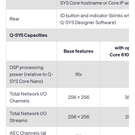
SYS Core hostname or Core IP addr
ID button and indicator (blinks whe
Rear
Q-SYS Designer Software)
Q-SYS Capacities
with opti
Base features
Core 610 Sc
DSP processing
power (relative to Q-
16x
2
SYS Core Nano)
Total Network I/O
256 x 256
384 
Channels
Total Network I/O
256 x 256
256 
Streams
AEC Channels (at