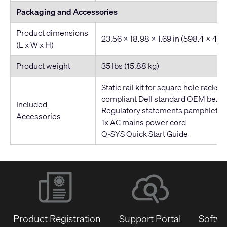
Packaging and Accessories
Product dimensions
23.56 x 18.98 x 1.69 in (598.4 x 48
(L x W x H)
Product weight
35 lbs (15.88 kg)
Static rail kit for square hole racks,
compliant Dell standard OEM bezel
Included
Regulatory statements pamphlet
Accessories
1x AC mains power cord
Q-SYS Quick Start Guide
Product Registration
Support Portal
Softwa