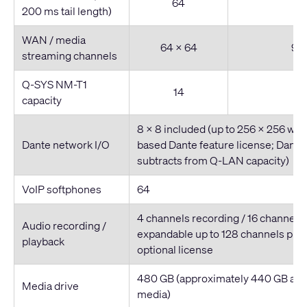
64
200 ms tail length)
WAN / media
64 x 64
96 
streaming channels
Q-SYS NM-T1
14
capacity
8 x 8 included (up to 256 x 256 wit
Dante network I/O
based Dante feature license; Dante 
subtracts from Q-LAN capacity)
VoIP softphones
64
4 channels recording / 16 channels
Audio recording /
expandable up to 128 channels play
playback
optional license
480 GB (approximately 440 GB avai
Media drive
media)