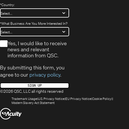
*
Country:
*
What Business Are You More Interested In?
*
Yes, I would like to receive
news and relevant
information from QSC.
By submitting this form, you
agree to our
privacy policy
.
SIGN UP
©2026 QSC, LLC all rights reserved
(Opens
(Opens
(Opens
(Opens
Trademark Usage
U.S. Privacy Notice
EU Privacy Notice
Cookie Policy
in
(Opens
in
in
in
Modern Slavery Act Statement
new
in
new
new
new
(Opens
window)
new
window)
window)
window)
window)
in
new
window)