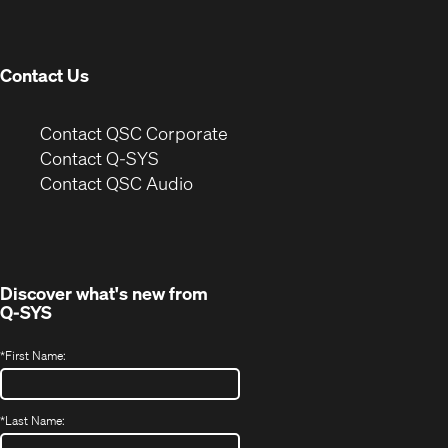
new
window)
Contact Us
(Opens
Contact QSC Corporate
in
Contact Q-SYS
(Opens
new
Contact QSC Audio
in
window)
new
window)
Discover what's new from
Q-SYS
*
First Name:
*
Last Name: