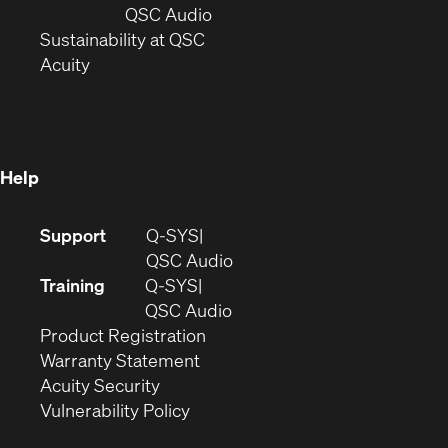
new
window)
(Opens
QSC Audio
window)
(Opens
in
Sustainability at QSC
(Opens
in
new
Acuity
in
new
window)
new
window)
window)
Help
(Opens
Support
Q-SYS
in
(Opens
QSC Audio
new
in
Training
Q-SYS
window)
(Opens
new
QSC Audio
(Opens
in
window)
Product Registration
(Opens
in
new
Warranty Statement
in
new
window)
Acuity Security
(Opens
new
window)
Vulnerability Policy
in
window)