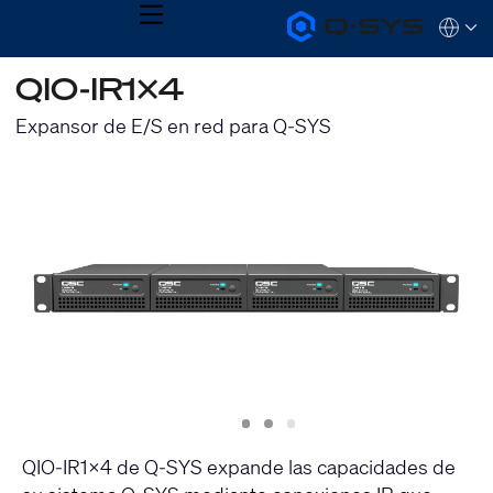
MENU
Q-
Languag
SYS
Audio
QSYS.com (English)
QIO-IR1x4
Products
India (English)
Homepage
Deutsch
Expansor de E/S en red para Q-SYS
Español
Français
日本語
한국어
Slide
Slide
Slide
1
2
3
QIO-IR1x4 de Q-SYS expande las capacidades de