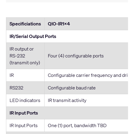
Specificiations
QIO-IR1x4
IR/Serial Output Ports
IR output or
RS-232
Four (4) configurable ports
(transmit only)
IR
Configurable carrier frequency and drive
RS232
Configurable baud rate
LED indicators
IR transmit activity
IR Input Ports
IR Input Ports
One (1) port, bandwidth TBD