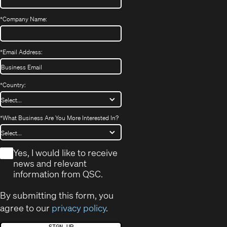
*
Company Name:
*
Email Address:
*
Country:
*
What Business Are You More Interested In?
*
Yes, I would like to receive
news and relevant
information from QSC.
By submitting this form, you
agree to our
privacy policy
.
SIGN UP