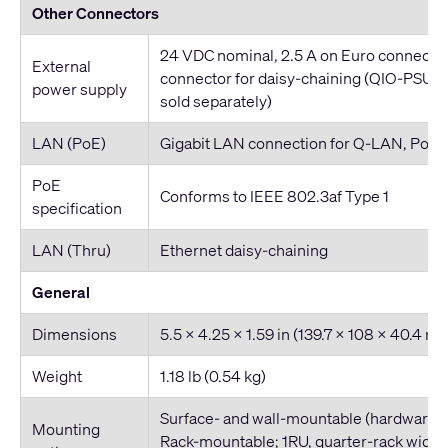
Other Connectors
24 VDC nominal, 2.5 A on Euro connecto
External
connector for daisy-chaining (QIO-PSU 
power supply
sold separately)
LAN (PoE)
Gigabit LAN connection for Q-LAN, PoE
PoE
Conforms to IEEE 802.3af Type 1
specification
LAN (Thru)
Ethernet daisy-chaining
General
Dimensions
5.5 x 4.25 x 1.59 in (139.7 x 108 x 40.4 m
Weight
1.18 lb (0.54 kg)
Surface- and wall-mountable (hardware i
Mounting
Rack-mountable; 1RU, quarter-rack widt