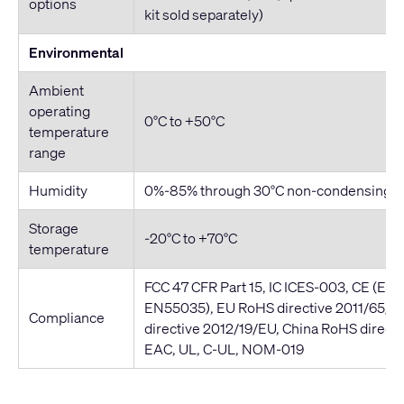
options
kit sold separately)
Environmental
Ambient
operating
0°C to +50°C
temperature
range
Humidity
0%-85% through 30°C non-condensing
Storage
-20°C to +70°C
temperature
FCC 47 CFR Part 15, IC ICES-003, CE (EN
EN55035), EU RoHS directive 2011/65/
Compliance
directive 2012/19/EU, China RoHS direct
EAC, UL, C-UL, NOM-019