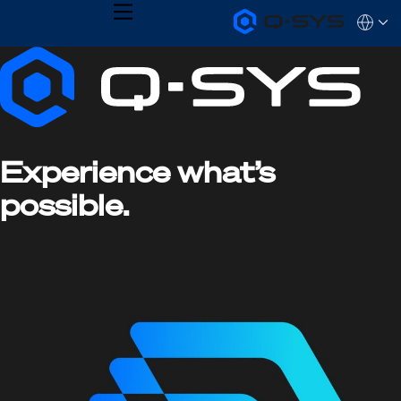
MENU
Q-
Languag
SYS
Current
Audio
QSYS.com (English)
Products
India (English)
Slide:
Homepage
Deutsch
1
Español
Français
/
日本語
1
Experience what’s
한국어
possible.