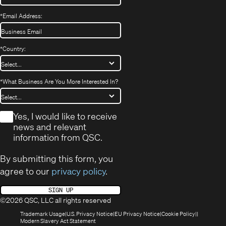
*
Email Address:
*
Country:
*
What Business Are You More Interested In?
*
Yes, I would like to receive
news and relevant
information from QSC.
By submitting this form, you
agree to our
privacy policy
.
SIGN UP
©2026 QSC, LLC all rights reserved
(Opens
(Opens
(Opens
(Opens
Trademark Usage
U.S. Privacy Notice
EU Privacy Notice
Cookie Policy
in
(Opens
in
in
in
Modern Slavery Act Statement