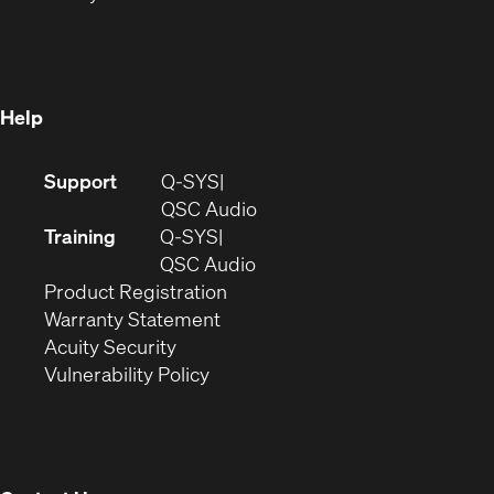
in
new
window)
new
window)
window)
Help
(Opens
Support
Q-SYS
in
(Opens
QSC Audio
new
in
Training
Q-SYS
window)
(Opens
new
QSC Audio
(Opens
in
window)
Product Registration
(Opens
in
new
Warranty Statement
in
new
window)
Acuity Security
(Opens
new
window)
Vulnerability Policy
in
window)
new
window)