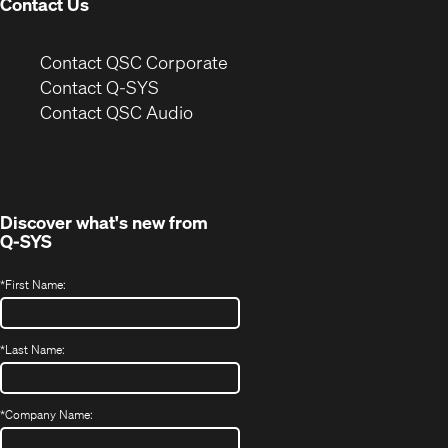
Contact Us
(Opens
Contact QSC Corporate
in
Contact Q-SYS
(Opens
new
Contact QSC Audio
in
window)
new
window)
Discover what's new from
Q-SYS
*
First Name:
*
Last Name:
*
Company Name: