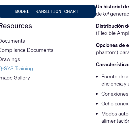
Un historial d
MODEL TRANSITION CHART
de 5.ª generac
Resources
Distribución de
(Flexible Ampl
Documents
Opciones de e
Compliance Documents
phantom) para
Drawings
Característica
Q-SYS Training
Fuente de a
Image Gallery
eficiencia 
Conexiones 
Ocho conexi
Modos autom
alimentació