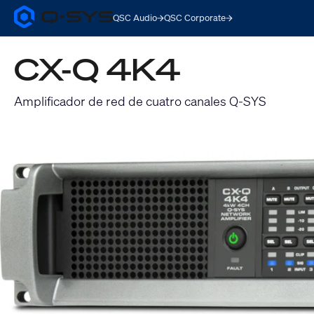
QSC Audio
QSC Corporate
Q-
SYS
Audio
CX-Q 4K4
Products
Homepage
Amplificador de red de cuatro canales Q-SYS