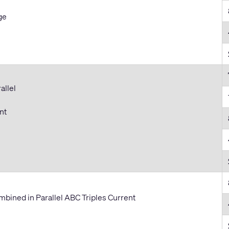
ge
allel
ent
bined in Parallel ABC Triples Current