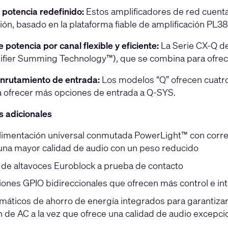
e potencia redefinido:
Estos amplificadores de red cuenta
ión, basado en la plataforma fiable de amplificación PL3
 potencia por canal flexible y eficiente:
La Serie CX-Q d
ifier Summing Technology™), que se combina para ofrecer 
nrutamiento de entrada:
Los modelos “Q” ofrecen cuatro
 ofrecer más opciones de entrada a Q-SYS.
s adicionales
limentación universal conmutada PowerLight™ con correc
y una mayor calidad de audio con un peso reducido
de altavoces Euroblock a prueba de contacto
ones GPIO bidireccionales que ofrecen más control e int
áticos de ahorro de energía integrados para garantizar q
n de AC a la vez que ofrece una calidad de audio excepci