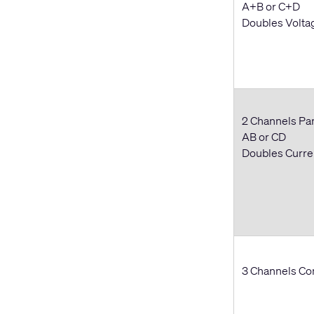
A+B or C+D
Doubles Volta
2 Channels Par
AB or CD
Doubles Curr
3 Channels Com