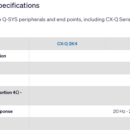
ecifications
ve Q-SYS peripherals and end points, including CX-Q Ser
CX-Q 2K4
tion
rtion 4Ω -
sponse
20 Hz - 