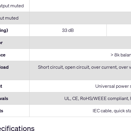
utput muted
ut muted
ing)
33 dB
or
nce
> 8k bala
 load
Short circuit, open circuit, over current, over 
t
Universal power 
vals
UL, CE, RoHS/WEEE compliant, F
ts
IEC cable, quick s
cifications