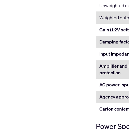
Unweighted o
Weighted outp
Gain (1.2V sett
Damping fact
Input impeda
Amplifier and
protection
AC power inpu
Agency appro
Carton conten
Power Spe