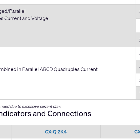
ged/Parallel
 Current and Voltage
mbined in Parallel ABCD Quadruples Current
ded due to excessive current draw
Indicators and Connections
CX-Q 2K4
C