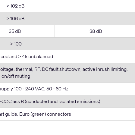
> 102 dB
> 106 dB
35 dB
38 dB
> 100
nced and > 4k unbalanced
voltage, thermal, RF, DC fault shutdown, active inrush limiting,
on/off muting
supply 100 - 240 VAC, 50 - 60 Hz
CC Class B (conducted and radiated emissions)
tart guide, Euro (green) connectors