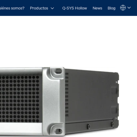
Open Productos
iénes somos?
Productos
Q-SYS Hollow
News
Blog
Language
QSYS.com (English)
India (English)
Deutsch
Español
Français
日本語
한국어