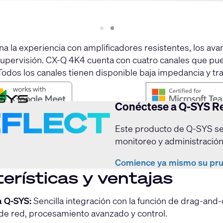
Slide
Slide
1
2
la experiencia con amplificadores resistentes, los avance
y supervisión. CX-Q 4K4 cuenta con cuatro canales que pu
dos los canales tienen disponible baja impedancia y tra
Conéctese a Q-SYS Re
Este producto de Q-SYS se
monitoreo y administración
Comience ya mismo su pru
erísticas y ventajas
a Q-SYS:
Sencilla integración con la función de drag-and
de red, procesamiento avanzado y control.