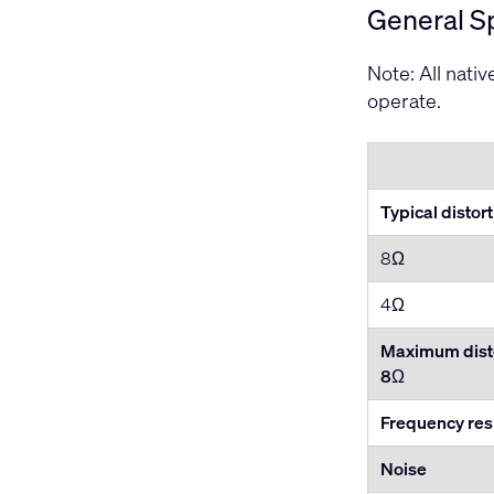
General Sp
Note: All nati
operate.
Typical distor
8Ω
4Ω
Maximum disto
8
Ω
Frequency re
Noise