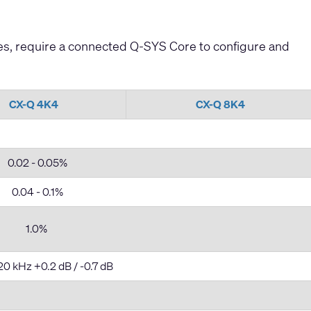
ies, require a connected Q-SYS Core to configure and
CX-Q 4K4
CX-Q 8K4
0.02 - 0.05%
0.04 - 0.1%
1.0%
20 kHz +0.2 dB / -0.7 dB