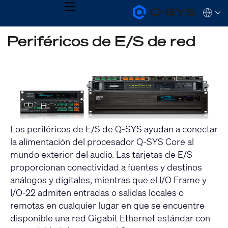
MENU
Q-
Languag
SYS
Audio
QSYS.com (English)
Periféricos de E/S de red
Products
India (English)
Homepage
Deutsch
Español
Français
日本語
한국어
Los periféricos de E/S de Q-SYS ayudan a conectar
la alimentación del procesador Q-SYS Core al
mundo exterior del audio. Las tarjetas de E/S
proporcionan conectividad a fuentes y destinos
análogos y digitales, mientras que el I/O Frame y
I/O-22 admiten entradas o salidas locales o
remotas en cualquier lugar en que se encuentre
disponible una red Gigabit Ethernet estándar con