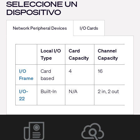
SELECCIONE UN
DISPOSITIVO
Network Peripheral Devices
I/O Cards
Network
Local I/O
Card
Channel
GP
Peripheral
Type
Capacity
Capacity
Devices
I/O
Card
4
16
2 x
Frame
based
Eur
I/O-
Built-In
N/A
2 in, 2 out
2 x
22
Eur