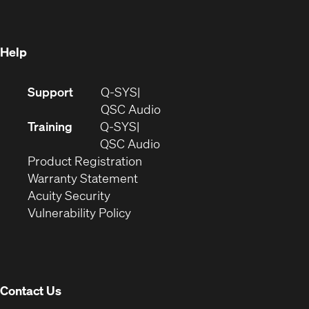
new
window)
window)
Help
(Opens
Support
Q-SYS
in
(Opens
QSC Audio
new
in
Training
Q-SYS
window)
(Opens
new
QSC Audio
(Opens
in
window)
Product Registration
(Opens
in
new
Warranty Statement
in
new
window)
Acuity Security
(Opens
new
window)
Vulnerability Policy
in
window)
new
window)
Contact Us