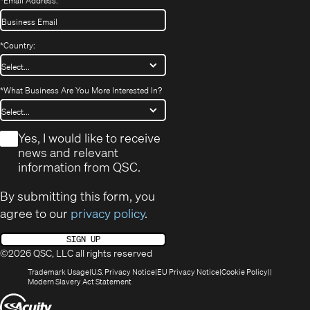
*
Email Address:
*
Country:
*
What Business Are You More Interested In?
*
Yes, I would like to receive
news and relevant
information from QSC.
By submitting this form, you
agree to our
privacy policy
.
SIGN UP
©2026 QSC, LLC all rights reserved
(Opens
(Opens
(Opens
(Opens
Trademark Usage
U.S. Privacy Notice
EU Privacy Notice
Cookie Policy
in
(Opens
in
in
in
Modern Slavery Act Statement
new
in
new
new
new
(Opens
window)
new
window)
window)
window)
window)