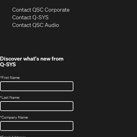
(Opens
Contact QSC Corporate
in
Contact Q-SYS
(Opens
new
Contact QSC Audio
in
window)
new
window)
Discover what's new from
Q-SYS
*
First Name:
*
Last Name:
*
Company Name: