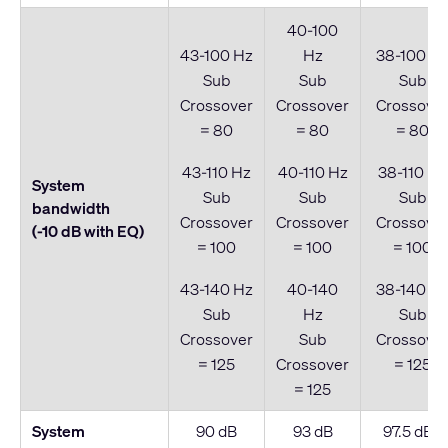
40-100
43-100 Hz
Hz
38-100 H
Sub
Sub
Sub
Crossover
Crossover
Crossove
= 80
= 80
= 80
43-110 Hz
40-110 Hz
38-110 Hz
System
Sub
Sub
Sub
bandwidth
Crossover
Crossover
Crossove
(-10 dB with EQ)
= 100
= 100
= 100
43-140 Hz
40-140
38-140 H
Sub
Hz
Sub
Crossover
Sub
Crossove
= 125
Crossover
= 125
= 125
System
90 dB
93 dB
97.5 dB 1