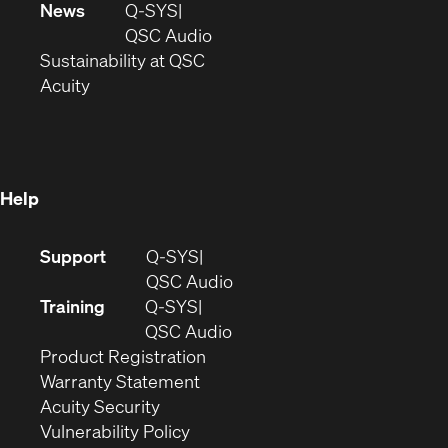
in
window)
new
News
Q-SYS
new
window)
(Opens
QSC Audio
window)
(Opens
in
Sustainability at QSC
(Opens
in
new
Acuity
in
new
window)
new
window)
window)
Help
(Opens
Support
Q-SYS
in
(Opens
QSC Audio
new
in
Training
Q-SYS
window)
(Opens
new
QSC Audio
(Opens
in
window)
Product Registration
(Opens
in
new
Warranty Statement
in
new
window)
Acuity Security
(Opens
new
window)
Vulnerability Policy