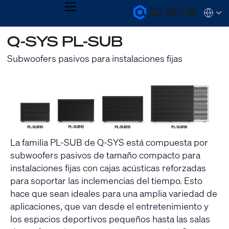
MENU
Q-
Languag
SYS
Audio
QSYS.com (English)
Q-SYS PL-SUB
Products
India (English)
Homepage
Deutsch
Subwoofers pasivos para instalaciones fijas
Español
Français
日本語
한국어
La familia PL-SUB de Q-SYS está compuesta por
subwoofers pasivos de tamaño compacto para
instalaciones fijas con cajas acústicas reforzadas
para soportar las inclemencias del tiempo. Esto
hace que sean ideales para una amplia variedad de
aplicaciones, que van desde el entretenimiento y
los espacios deportivos pequeños hasta las salas