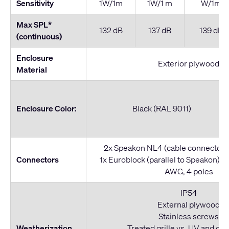
Sensitivity
1W/1m
1W/1 m
W/1m
Max SPL*
132 dB
137 dB
139 dB
(continuous)
Enclosure
Exterior plywood
Material
Enclosure Color:
Black (RAL 9011)
2x Speakon NL4 (cable connector n
Connectors
1x Euroblock (parallel to Speakon): S
AWG, 4 poles
IP54
External plywood
Stainless screws
Weatherization
Treated grille vs. UV and co