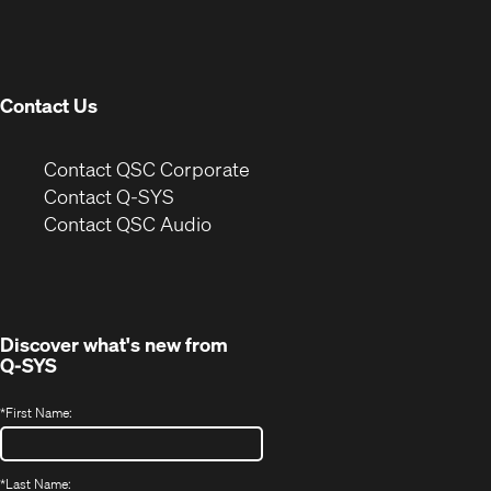
in
window)
new
window)
Contact Us
(Opens
Contact QSC Corporate
in
Contact Q-SYS
(Opens
new
Contact QSC Audio
in
window)
new
window)
Discover what's new from
Q-SYS
*
First Name:
*
Last Name: