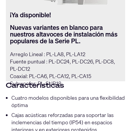
¡Ya disponible!
Nuevas variantes en blanco para
nuestros altavoces de instalación más
populares de la Serie PL.
Arreglo Lineal : PL-LA8, PL-LA12
Fuente puntual : PL-DC24, PL-DC26, PL-DC8,
PL-DC12
Coaxial: PL-CA6, PL-CA12, PL-CA15
Subwoofer: PL-SUB18
Características
Cuatro modelos disponibles para una flexibilidad
óptima
Cajas acústicas reforzadas para soportar las
inclemencias del tiempo (IP54) en espacios
interiores y en exteriores protegidos