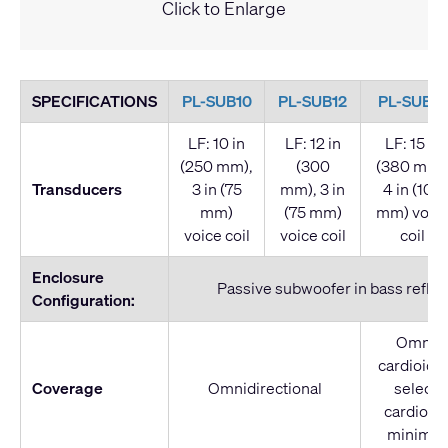
Click to Enlarge
SPECIFICATIONS
PL-SUB10
PL-SUB12
PL-SUB15
LF: 10 in
LF: 12 in
LF: 15 in
(250 mm),
(300
(380 mm)
Transducers
3 in (75
mm), 3 in
4 in (100
mm)
(75 mm)
mm) voic
voice coil
voice coil
coil
Enclosure
Passive subwoofer in bass refle
Configuration:
Omni-di
cardioid 
Coverage
Omnidirectional
selecta
cardioid 
minimum 