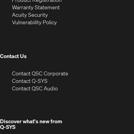
(Opens
in
new
Warranty Statement
in
new
window)
Acuity Security
(Opens
new
window)
Vulnerability Policy
in
window)
new
window)
Contact Us
(Opens
Contact QSC Corporate
in
Contact Q-SYS
(Opens
new
Contact QSC Audio
in
window)
new
window)
Discover what's new from
Q-SYS