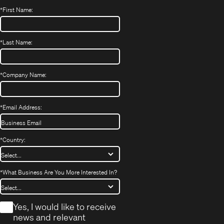
*
First Name:
*
Last Name:
*
Company Name:
*
Email Address:
*
Country:
*
What Business Are You More Interested In?
*
Yes, I would like to receive
news and relevant