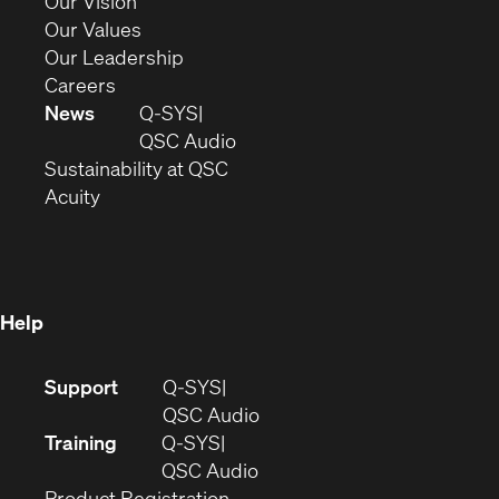
in
(Opens
Our Vision
new
in
(Opens
Our Values
window)
new
in
(Opens
Our Leadership
(Opens
window)
new
in
Careers
in
window)
new
News
Q-SYS
new
window)
(Opens
QSC Audio
window)
(Opens
in
Sustainability at QSC
(Opens
in
new
Acuity
in
new
window)
new
window)
window)
Help
(Opens
Support
Q-SYS
in
(Opens
QSC Audio
new
in
Training
Q-SYS
window)
(Opens
new
QSC Audio
(Opens
in
window)
Product Registration