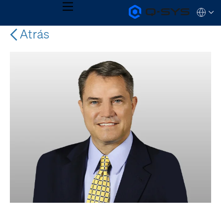
MENU
Q-
Languag
SYS
Audio
Atrás
QSYS.com (English)
Products
India (English)
Homepage
Deutsch
Español
Français
日本語
한국어