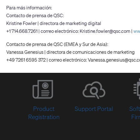
Para más información:
Contacto de prensa de QSC:
Kristine Fowler | directora de marketing digital
+1 714.668.7261 | correo electrónico:
Kristine.fowler@qsc.com
|
ww
Contacto de prensa de QSC (EMEA y Sur de Asia):
Vanessa Genesius | directora de comunicaciones de marketing
+49 7261 6595 372 | correo electrónico:
Vanessa.genesius@qsc.
Product
Support Portal
Sof
Registration
Fi