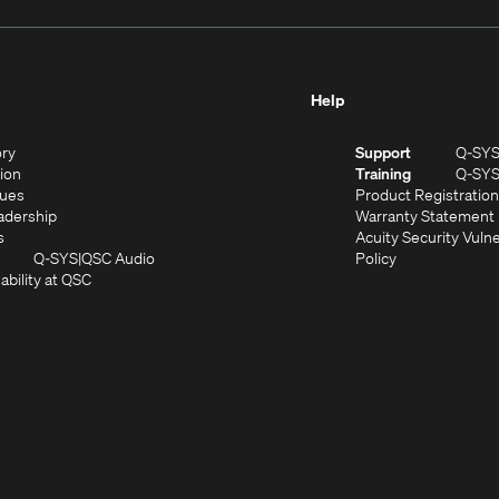
Help
(Opens
ory
Support
Q-SY
in
(Opens
sion
Training
Q-SY
)
new
in
(Opens
lues
Product Registration
window)
new
in
(Opens
adership
Warranty Statement
(Opens
window)
new
in
s
Acuity Security Vulne
in
window)
new
(Opens
(Opens
Q-SYS
QSC Audio
Policy
new
window)
(Opens
in
in
ability at QSC
(Opens
window)
in
new
new
n
new
window)
window)
new
window)
window)