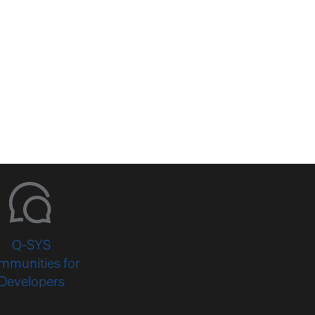
Q-SYS
mmunities for
Developers