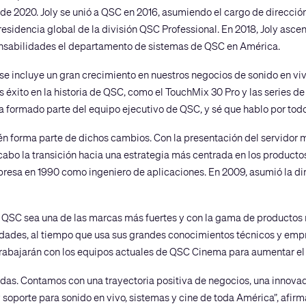
de 2020. Joly se unió a QSC en 2016, asumiendo el cargo de dirección
esidencia global de la división QSC Professional. En 2018, Joly asce
nsabilidades el departamento de sistemas de QSC en América.
 incluye un gran crecimiento en nuestros negocios de sonido en vivo y
xito en la historia de QSC, como el TouchMix 30 Pro y las series de 
a formado parte del equipo ejecutivo de QSC, y sé que hablo por todo
ién forma parte de dichos cambios. Con la presentación del servido
 cabo la transición hacia una estrategia más centrada en los produc
mpresa en 1990 como ingeniero de aplicaciones. En 2009, asumió la d
ue QSC sea una de las marcas más fuertes y con la gama de producto
lidades, al tiempo que usa sus grandes conocimientos técnicos y empr
e trabajarán con los equipos actuales de QSC Cinema para aumentar e
as. Contamos con una trayectoria positiva de negocios, una innovad
 y soporte para sonido en vivo, sistemas y cine de toda América”, afi