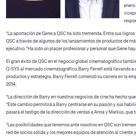
enero 
vicepr
respo
“La aportación de Gene a QSC ha sido tremenda. Entre sus logros se
QSC a través de algunos de los lanzamientos de productos de más é
ejecutivo. “Ha sido un placer profesional y personal que Gene hay
El gran éxito de QSC en el negocio global cinematográfico tamb
Q-SYS al mercado cinematográfico, Barry Ferrell está llevando a
productos y estrategia. Barry Ferrell comenzó su carrera en la e
2014.
“La dirección de Barry en nuestros negocios de cine ha hecho q
“Este cambio permitirá a Barry centrarse en su pasión y sus habi
pasará el testigo de la dirección de ventas a Anna y Markus, qu
“Las posibilidades que tenemos ante nosotros en QSC son tremend
red de socios sólida y los mejores equipos de atención al cliente