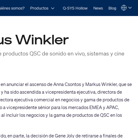
Open Productos
iénes somos?
Productos
Q-SYS Hollow
News
Blog
Language
QSYS.com (English)
India (English)
Deutsch
s Winkler
Español
Français
日本語
한국어
e productos QSC de sonido en vivo, sistemas y cine
e en anunciar el ascenso de Anna Csontos y Markus Winkler, que se
1 y ha sido ascendida a vicepresidenta ejecutiva, directora de
irectora ejecutiva comercial en negocios y gama de productos de
do a vicepresidente sénior para los mercados EMEA y APAC,
l incluir los negocios y la gama de productos de QSC en los
o, en parte, la decisión de Gene Joly de retirarse a finales de