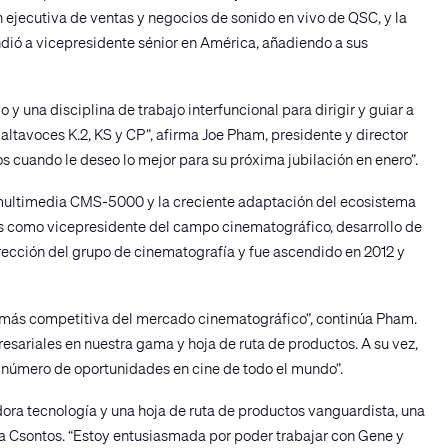
 ejecutiva de ventas y negocios de sonido en vivo de QSC, y la
ndió a vicepresidente sénior en América, añadiendo a sus
 una disciplina de trabajo interfuncional para dirigir y guiar a
altavoces K.2, KS y CP”, afirma Joe Pham, presidente y director
s cuando le deseo lo mejor para su próxima jubilación en enero”.
r multimedia CMS-5000 y la creciente adaptación del ecosistema
tos como vicepresidente del campo cinematográfico, desarrollo de
irección del grupo de cinematografía y fue ascendido en 2012 y
s más competitiva del mercado cinematográfico”, continúa Pham.
esariales en nuestra gama y hoja de ruta de productos. A su vez,
l número de oportunidades en cine de todo el mundo”.
ora tecnología y una hoja de ruta de productos vanguardista, una
rma Csontos. “Estoy entusiasmada por poder trabajar con Gene y