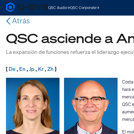
QSC Audio
QSC Corporate
Q-
SYS
Atrás
Audio
Products
Homepage
QSC asciende a An
La expansión de funciones refuerza el liderazgo ejec
[
De
,
En
,
Jp
,
Kr
,
Zh
]
Costa
hará e
merca
QSC e
aumen
merca
El mot