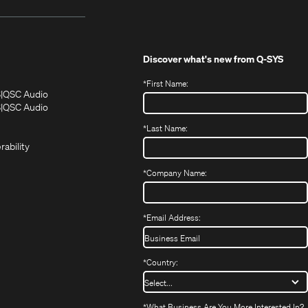
Discover what's new from
Q-SYS
*
First Name:
(Opens
(Opens
S
QSC Audio
in
in
(Opens
S
QSC Audio
(Opens
new
new
in
*
Last Name:
(Opens
in
window)
window)
new
in
new
window)
rability
new
window)
window)
*
Company Name:
*
Email Address:
*
Country:
*
What Business Are You More Interested In?