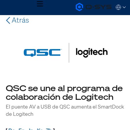
MENU
Q-
Languag
SYS
Audio
Atrás
QSYS.com (English)
Products
India (English)
Homepage
Deutsch
Español
Français
日本語
한국어
QSC se une al programa de
colaboración de Logitech
El puente AV a USB de QSC aumenta el SmartDock
de Logitech