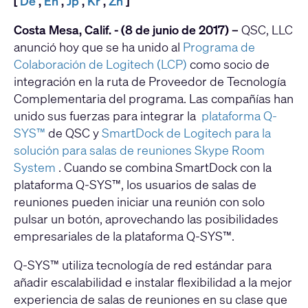
[
De
,
En
,
Jp
,
Kr
,
Zh
]
Costa Mesa, Calif. - (8 de junio de 2017) –
QSC, LLC
anunció hoy que se ha unido al
Programa de
Colaboración de Logitech
(LCP)
como socio de
integración en la ruta de Proveedor de Tecnología
Complementaria del programa. Las compañías han
unido sus fuerzas para integrar la
plataforma Q-
SYS™
de QSC y
SmartDock de Logitech para la
solución para salas de reuniones Skype Room
System
. Cuando se combina SmartDock con la
plataforma Q-SYS™, los usuarios de salas de
reuniones pueden iniciar una reunión con solo
pulsar un botón, aprovechando las posibilidades
empresariales de la plataforma Q-SYS™.
Q-SYS™ utiliza tecnología de red estándar para
añadir escalabilidad e instalar flexibilidad a la mejor
experiencia de salas de reuniones en su clase que