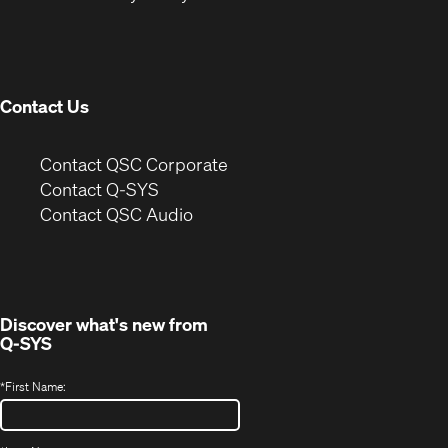
in
window)
new
window)
Contact Us
(Opens
Contact QSC Corporate
in
Contact Q-SYS
(Opens
new
Contact QSC Audio
in
window)
new
window)
Discover what's new from
Q-SYS
*
First Name: