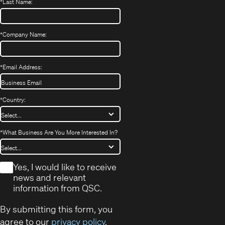
*
Last Name:
*
Company Name:
*
Email Address:
*
Country:
*
What Business Are You More Interested In?
*
Yes, I would like to receive
news and relevant
information from QSC.
By submitting this form, you
agree to our
privacy policy
.