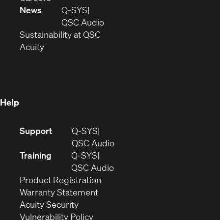
in
window)
new
News
Q-SYS
new
window)
(Opens
QSC Audio
window)
(Opens
in
Sustainability at QSC
(Opens
in
new
Acuity
in
new
window)
new
window)
window)
Help
(Opens
Support
Q-SYS
in
(Opens
QSC Audio
new
in
Training
Q-SYS
window)
(Opens
new
QSC Audio
(Opens
in
window)
Product Registration
(Opens
in
new
Warranty Statement
in
new
window)
Acuity Security
(Opens
new
window)
Vulnerability Policy