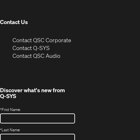
new
window)
Contact Us
(Opens
Contact QSC Corporate
in
Contact Q-SYS
(Opens
new
Contact QSC Audio
in
window)
new
window)
Discover what's new from
Q-SYS
*
First Name:
*
Last Name: