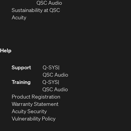
new
window)
(Opens
QSC Audio
window)
(Opens
in
Sustainability at QSC
(Opens
in
new
Acuity
in
new
window)
new
window)
window)
Help
(Opens
Support
Q-SYS
in
(Opens
QSC Audio
new
in
Training
Q-SYS
window)
(Opens
new
QSC Audio
(Opens
in
window)
Product Registration
(Opens
in
new
Warranty Statement
in
new
window)
Acuity Security
(Opens
new
window)
Vulnerability Policy
in
window)