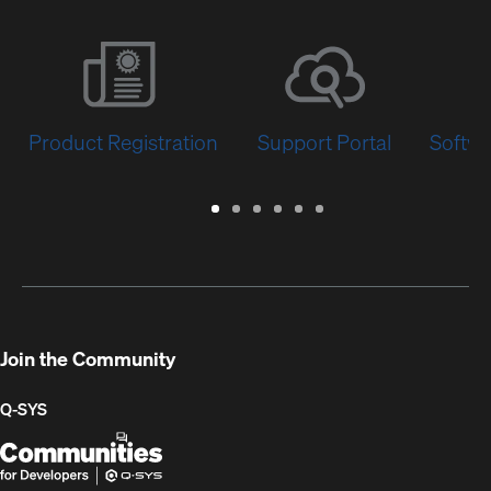
Product Registration
Support Portal
Softwa
Warranty
Support
Software
Training
Document
Q-
/
Portal
&
Library
SYS
Registration
Firmware
Communities
for
Developers
Join the Community
Q-SYS
Q-
(Opens
SYS
in