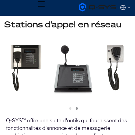
MENU
Q-
Languag
SYS
Audio
QSYS.com (English)
Stations d’appel en réseau
Products
India (English)
Homepage
Deutsch
Español
Français
日本語
한국어
Slide
Slide
1
2
Q-SYS™ offre une suite d'outils qui fournissent des
fonctionnalités d’annonce et de messagerie