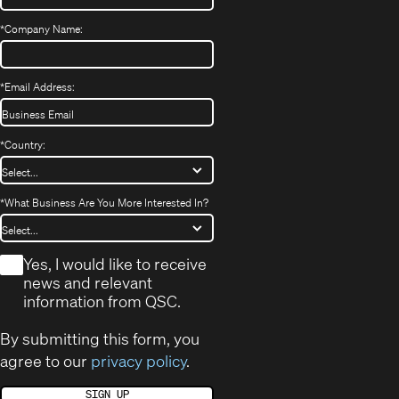
*
Company Name:
*
Email Address:
*
Country:
*
What Business Are You More Interested In?
*
Yes, I would like to receive
news and relevant
information from QSC.
By submitting this form, you
agree to our
privacy policy
.
SIGN UP