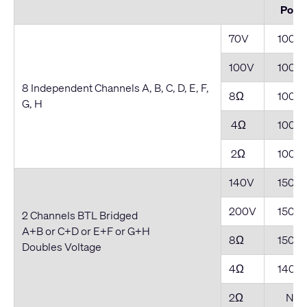
Powe
70V
1000
100V
1000
8 Independent Channels A, B, C, D, E, F,
8Ω
1000
G, H
4Ω
1000
2Ω
1000
140V
1500
200V
1500
2 Channels BTL Bridged
A+B or C+D or E+F or G+H
8Ω
1500
Doubles Voltage
4Ω
1400
2Ω
NR*