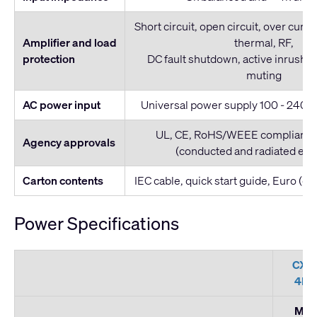
Short circuit, open circuit, over curre
Amplifier and load
thermal, RF,
protection
DC fault shutdown, active inrush li
muting
AC power input
Universal power supply 100 - 240 V
UL, CE, RoHS/WEEE compliant, 
Agency approvals
(conducted and radiated emi
Carton contents
IEC cable, quick start guide, Euro (g
Power Specifications
CX-
4K8
Max