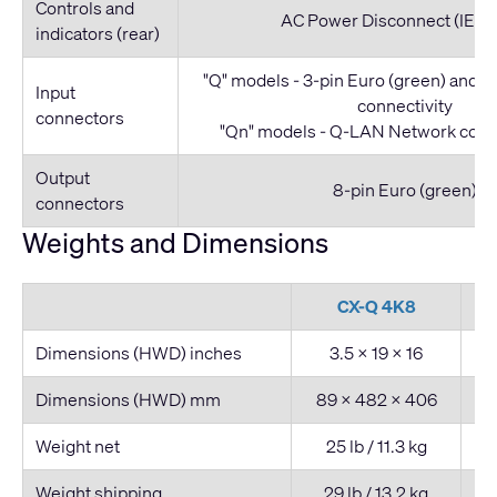
Controls and
AC Power Disconnect (IEC C
indicators (rear)
"Q" models - 3-pin Euro (green) and
Input
connectivity
connectors
"Qn" models - Q-LAN Network conne
Output
8-pin Euro (green)
connectors
Weights and Dimensions
CX-Q 4K8
Dimensions (HWD) inches
3.5 × 19 × 16
Dimensions (HWD) mm
89 × 482 × 406
8
Weight net
25 lb / 11.3 kg
Weight shipping
29 lb / 13.2 kg