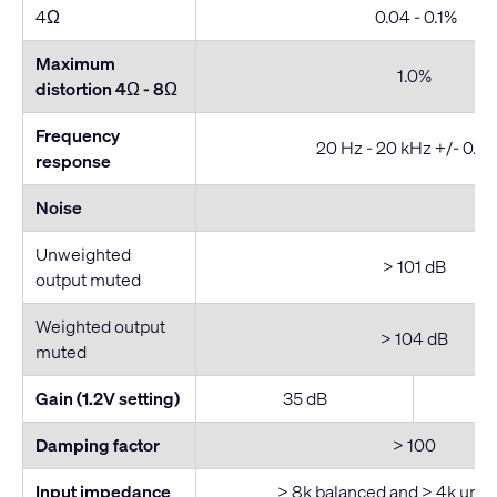
4Ω
0.04 - 0.1%
Maximum
1.0%
distortion 4Ω - 8
Ω
Frequency
20 Hz - 20 kHz +/- 0.3 
response
Noise
Unweighted
> 101 dB
output muted
Weighted output
> 104 dB
muted
Gain (1.2V setting)
35 dB
Damping factor
> 100
Input impedance
> 8k balanced and > 4k unb