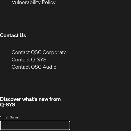
(Opens
new
window)
Vulnerability Policy
in
window)
new
window)
Contact Us
(Opens
Contact QSC Corporate
in
Contact Q-SYS
(Opens
new
Contact QSC Audio
in
window)
new
window)
Discover what's new from
Q-SYS
*
First Name: