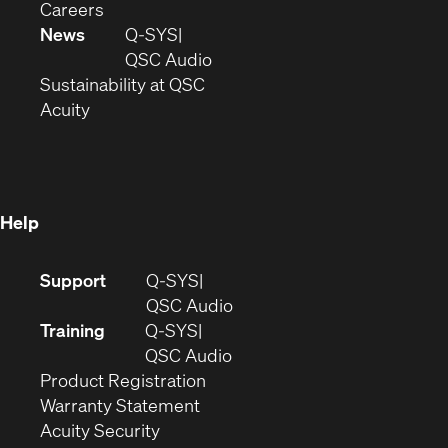
(Opens
window)
new
in
Careers
in
window)
new
News
Q-SYS
new
window)
(Opens
QSC Audio
window)
(Opens
in
Sustainability at QSC
(Opens
in
new
Acuity
in
new
window)
new
window)
window)
Help
(Opens
Support
Q-SYS
in
(Opens
QSC Audio
new
in
Training
Q-SYS
window)
(Opens
new
QSC Audio
(Opens
in
window)
Product Registration
(Opens
in
new
Warranty Statement
in
new
window)
Acuity Security