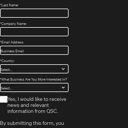
*
Last Name:
*
Company Name:
*
Email Address:
*
Country:
*
What Business Are You More Interested In?
*
Yes, I would like to receive
news and relevant
information from QSC.
By submitting this form, you