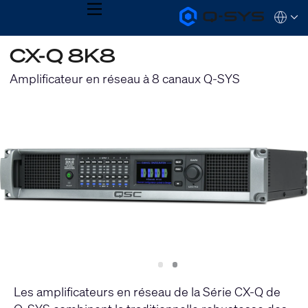
MENU
Q-
Languag
SYS
Audio
QSYS.com (English)
CX-Q 8K8
Products
India (English)
Homepage
Deutsch
Amplificateur en réseau à 8 canaux Q-SYS
Español
Français
日本語
한국어
Slide
Slide
1
2
Les amplificateurs en réseau de la Série CX-Q de