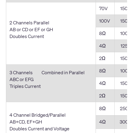
70V
1500
100V
1500
2 Channels Parallel
AB or CD or EF or GH
8Ω
1000
Doubles Current
4Ω
1250
2Ω
1500
8Ω
1000
3 Channels Combined in Parallel
ABC or EFG
4Ω
1500
Triples Current
2Ω
1500
8Ω
2500
4 Channel Bridged/Parallel
AB+CD, EF+GH
4Ω
3000
Doubles Current and Voltage