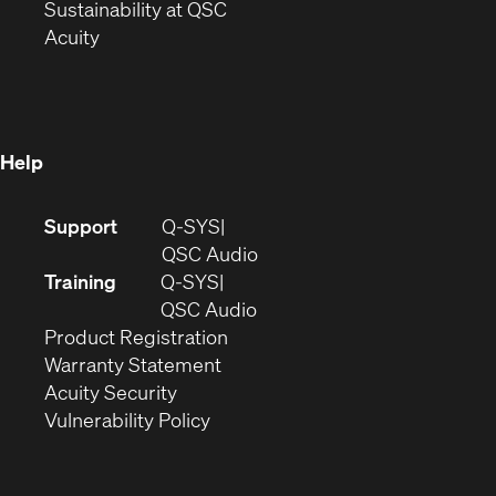
window)
(Opens
in
Sustainability at QSC
(Opens
in
new
Acuity
in
new
window)
new
window)
window)
Help
(Opens
Support
Q-SYS
in
(Opens
QSC Audio
new
in
Training
Q-SYS
window)
(Opens
new
QSC Audio
(Opens
in
window)
Product Registration
(Opens
in
new
Warranty Statement
in
new
window)
Acuity Security
(Opens
new
window)
Vulnerability Policy
in
window)
new