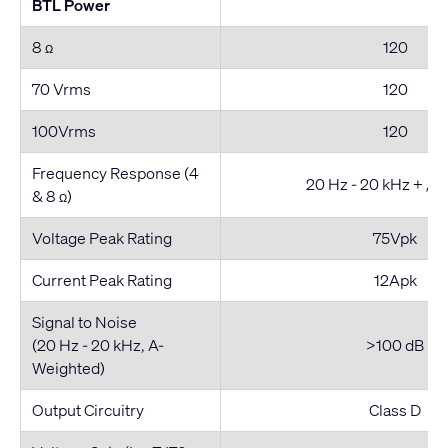
BTL Power
8
120
Ω
70 Vrms
120
100Vrms
120
Frequency Response (4
20 Hz - 20 kHz + / -
& 8
)
Ω
Voltage Peak Rating
75Vpk
Current Peak Rating
12Apk
Signal to Noise
(20 Hz - 20 kHz, A-
>100 dB
Weighted)
Output Circuitry
Class D