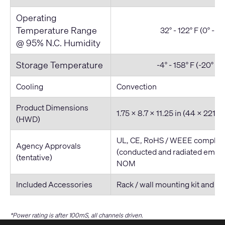
Operating
Temperature Range
32° - 122° F (0° - 50
@ 95% N.C. Humidity
Storage Temperature
-4° - 158° F (-20° - 7
Cooling
Convection
Product Dimensions
1.75 x 8.7 x 11.25 in (44 x 221
(HWD)
UL, CE, RoHS / WEEE complian
Agency Approvals
(conducted and radiated emiss
(tentative)
NOM
Included Accessories
Rack / wall mounting kit and p
*Power rating is after 100mS, all channels driven.