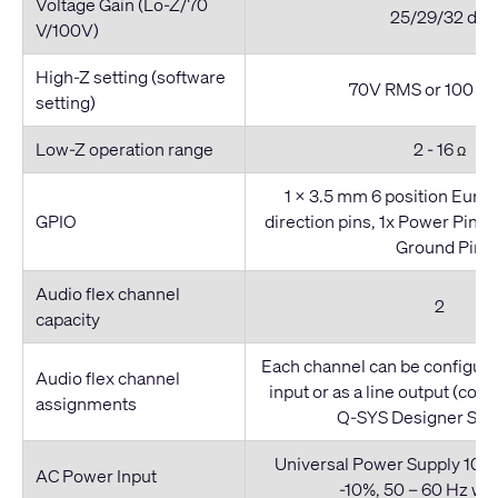
Voltage Gain (Lo-Z/70
25/29/32 dB
V/100V)
High-Z setting (software
70V RMS or 100 V
setting)
Low-Z operation range
2 - 16
Ω
1 x 3.5 mm 6 position Euro (
GPIO
direction pins, 1x Power Pin (
Ground Pin
Audio flex channel
2
capacity
Each channel can be configured
Audio flex channel
input or as a line output (con
assignments
Q-SYS Designer Sof
Universal Power Supply 100 
AC Power Input
-10%, 50 – 60 Hz wi