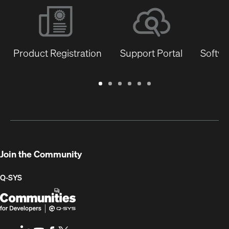
Product Registration
Support Portal
Softwa
Warranty
Support
Software
Training
Document
Q-
/
Portal
&
Library
SYS
Registration
Firmware
Communities
for
Developers
Join the Community
Q-SYS
Q-
(Opens
SYS
in
Communities
new