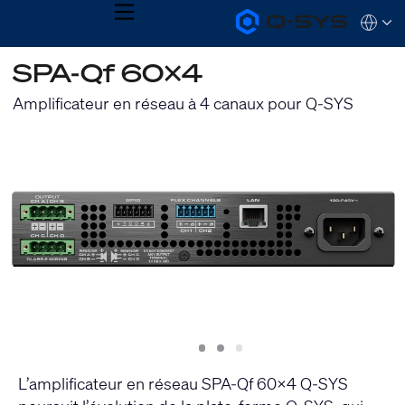
MENU
Q-
Languag
SYS
Audio
QSYS.com (English)
SPA-Qf 60x4
Products
India (English)
Homepage
Deutsch
Amplificateur en réseau à 4 canaux pour Q-SYS
Español
Français
日本語
한국어
Slide
Slide
Slide
1
2
3
L’amplificateur en réseau SPA-Qf 60x4 Q-SYS