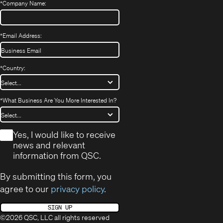
*
Company Name:
*
Email Address:
*
Country:
*
What Business Are You More Interested In?
*
Yes, I would like to receive
news and relevant
information from QSC.
By submitting this form, you
agree to our
privacy policy
.
SIGN UP
©2026 QSC, LLC all rights reserved