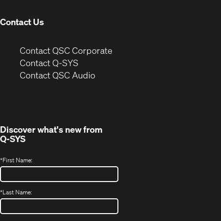
window)
Contact Us
(Opens
Contact QSC Corporate
in
Contact Q-SYS
(Opens
new
Contact QSC Audio
in
window)
new
window)
Discover what's new from
Q-SYS
*
First Name:
*
Last Name: