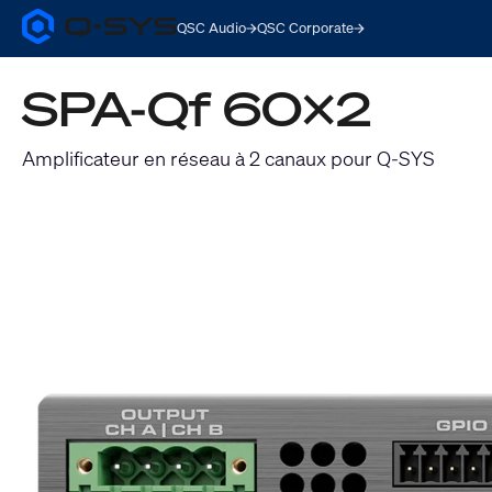
QSC Audio
QSC Corporate
Q-
SYS
Audio
SPA-Qf 60x2
Products
Homepage
Amplificateur en réseau à 2 canaux pour Q-SYS