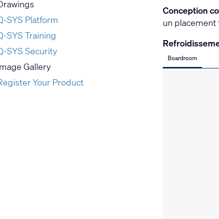
Drawings
Conception co
Q-SYS Platform
un placement f
Q-SYS Training
Refroidisseme
Q-SYS Security
Boardroom
Image Gallery
Register Your Product