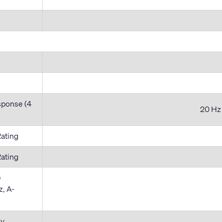
sponse (4
20 Hz 
Rating
Rating
e
z, A-
ry