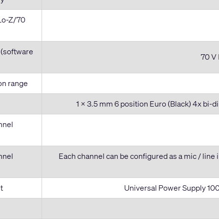
(Lo-Z/70
 (software
70 V
on range
1 x 3.5 mm 6 position Euro (Black) 4x bi-d
nnel
nnel
Each channel can be configured as a mic / line
t
Universal Power Supply 100