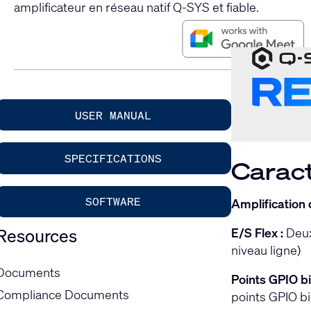
amplificateur en réseau natif Q-SYS et fiable.
USER MANUAL
SPECIFICATIONS
Caract
SOFTWARE
Amplification 
E/S Flex :
Deux
Resources
niveau ligne)
Documents
Points GPIO bi
Compliance Documents
points GPIO bi