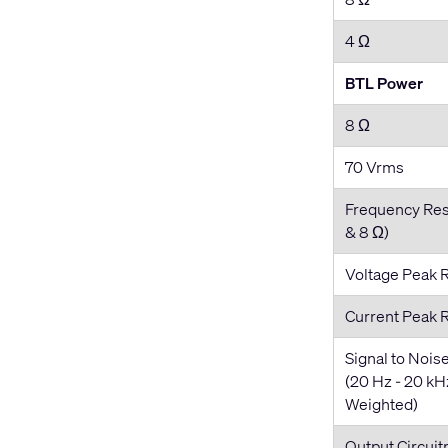
4 Ω
BTL Power
8 Ω
70 Vrms
Frequency Re
& 8 Ω)
Voltage Peak 
Current Peak 
Signal to Nois
(20 Hz - 20 kH
Weighted)
Output Circuit