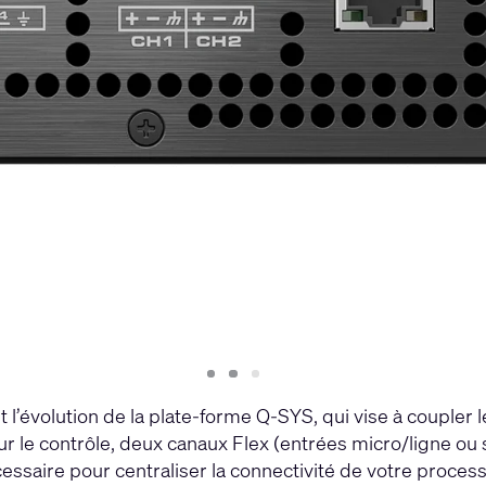
Slide
Slide
Slide
1
2
3
l’évolution de la plate-forme Q-SYS, qui vise à coupler l
 le contrôle, deux canaux Flex (entrées micro/ligne ou s
ssaire pour centraliser la connectivité de votre process