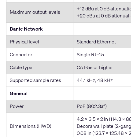
+12 dBu at 0 dB attenuation 
Maximum output levels
+20 dBu at 0 dB attenuation 
Dante Network
Physical level
Standard Ethernet
Connector
Single RJ-45
Cable type
CAT-5e or higher
Supported sample rates
44.1 kHz, 48 kHz
General
Power
PoE (802.3af)
4.2 x 3.5 x 2 in (114.3 x 88.
Dimensions (HWD)
Decora wall plate (2-gang): 
0.08 in (123.7 x 125.48 x 2.