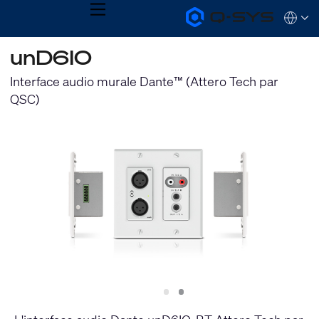
MENU
Q-
Languag
SYS
Audio
QSYS.com (English)
unD6IO
Products
India (English)
Homepage
Deutsch
Interface audio murale Dante™ (Attero Tech par
Español
QSC)
Français
日本語
한국어
Slide
Slide
1
2