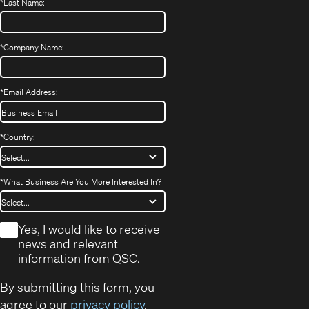
*
Last Name:
*
Company Name:
*
Email Address:
*
Country:
*
What Business Are You More Interested In?
*
Yes, I would like to receive
news and relevant
information from QSC.
By submitting this form, you
agree to our
privacy policy
.