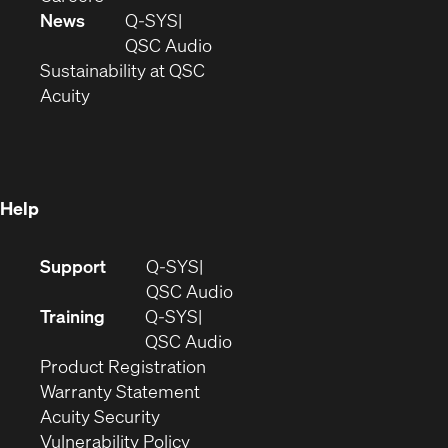
in
window)
new
News
Q-SYS
new
window)
(Opens
QSC Audio
window)
(Opens
in
Sustainability at QSC
(Opens
in
new
Acuity
in
new
window)
new
window)
window)
Help
(Opens
Support
Q-SYS
in
(Opens
QSC Audio
new
in
Training
Q-SYS
window)
(Opens
new
QSC Audio
(Opens
in
window)
Product Registration
(Opens
in
new
Warranty Statement
in
new
window)
Acuity Security
(Opens
new
window)
Vulnerability Policy