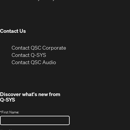
in
window)
new
window)
Contact Us
(Opens
Contact QSC Corporate
in
Contact Q-SYS
(Opens
new
Contact QSC Audio
in
window)
new
window)
Discover what's new from
Q-SYS
*
First Name: