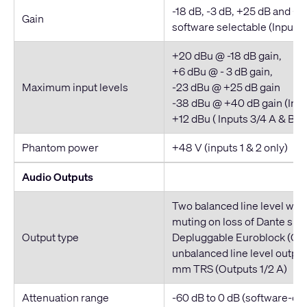
-18 dB, -3 dB, +25 dB and +4
Gain
software selectable (Inputs 
+20 dBu @ -18 dB gain,
+6 dBu @ - 3 dB gain,
Maximum input levels
-23 dBu @ +25 dB gain
-38 dBu @ +40 dB gain (Inpu
+12 dBu ( Inputs 3/4 A & B)
Phantom power
+48 V (inputs 1 & 2 only)
Audio Outputs
Two balanced line level wit
muting on loss of Dante sign
Output type
Depluggable Euroblock (Out
unbalanced line level output
mm TRS (Outputs 1/2 A)
Attenuation range
-60 dB to 0 dB (software-con