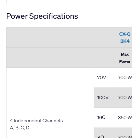
Power Specifications
CX-Q
2K4
Max
Power
70V
700 W
100V
700 W
16Ω
350 W
4 Independent Channels
A, B, C, D
8Ω
700 W