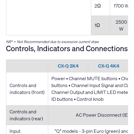
2Ω
1700 W
2500
1Ω
W
NR* = Not Recommended due to excessive current draw
Controls, Indicators and Connections
CX-Q 2K4
CX-Q 4K4
Power • Channel MUTE buttons • Chan
Controls and
buttons • Channel Input Signal and CLIP
indicators (front)
Channel Output and LIMIT LED meters 
ID buttons • Control knob
Controls and
AC Power Disconnect (IEC C
indicators (rear)
Input
"Q" models - 3-pin Euro (green) and