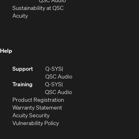
QSC Audio
window)
(Opens
in
Sustainability at QSC
(Opens
in
new
Acuity
in
new
window)
new
window)
window)
Help
(Opens
Support
Q-SYS
in
(Opens
QSC Audio
new
in
Training
Q-SYS
window)
(Opens
new
QSC Audio
(Opens
in
window)
Product Registration
(Opens
in
new
Warranty Statement
in
new
window)
Acuity Security
(Opens
new
window)
Vulnerability Policy
in
window)
new