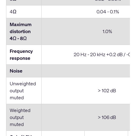
4Ω
0.04 - 0.1%
Maximum
distortion
1.0%
4Ω - 8
Ω
Frequency
20 Hz - 20 kHz +0.2 dB / -0.7
response
Noise
Unweighted
output
> 102 dB
muted
Weighted
output
> 106 dB
muted