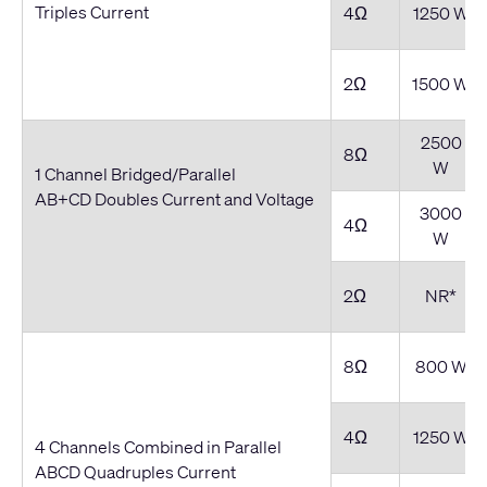
Triples Current
4Ω
1250 W
2Ω
1500 W
2500
8Ω
W
1 Channel Bridged/Parallel
AB+CD Doubles Current and Voltage
3000
4Ω
W
2Ω
NR*
8Ω
800 W
4Ω
1250 W
4 Channels Combined in Parallel
ABCD Quadruples Current