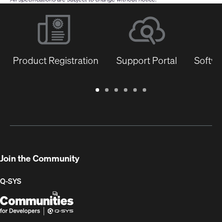
Product Registration
Support Portal
Softwa
Warranty
Support
Software
Training
Document
Q-
/
Portal
&
Library
SYS
Registration
Firmware
Communities
for
Developers
Join the Community
Q-SYS
Q-
(Opens
SYS
in