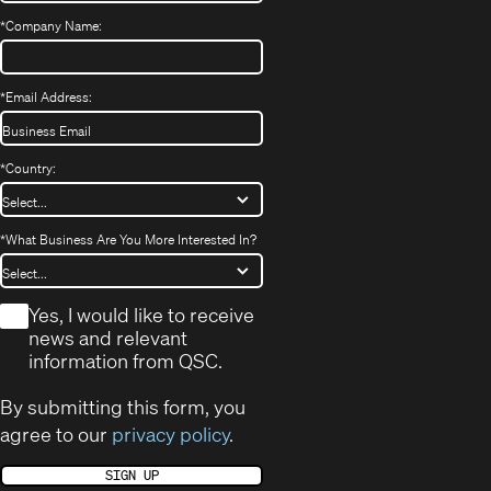
*
Company Name:
*
Email Address:
*
Country:
*
What Business Are You More Interested In?
*
Yes, I would like to receive
news and relevant
information from QSC.
By submitting this form, you
agree to our
privacy policy
.
SIGN UP