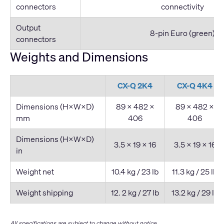
connectors
connectivity
Output
8-pin Euro (green)
connectors
Weights and Dimensions
CX-Q 2K4
CX-Q 4K4
Dimensions (H×W×D)
89 × 482 ×
89 × 482 ×
mm
406
406
Dimensions (H×W×D)
3.5 × 19 × 16
3.5 × 19 × 16
in
Weight net
10.4 kg / 23 lb
11.3 kg / 25 lb
Weight shipping
12. 2 kg / 27 lb
13.2 kg / 29 lb
All specifications are subject to change without notice.