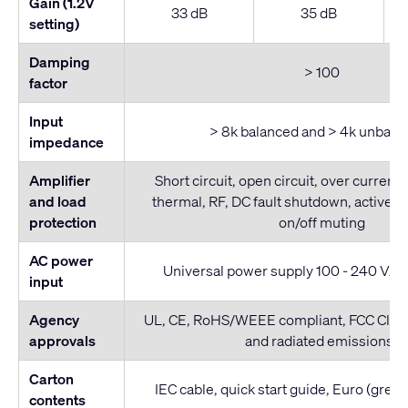
Gain (1.2V
33 dB
35 dB
setting)
Damping
> 100
factor
Input
> 8k balanced and > 4k unbala
impedance
Amplifier
Short circuit, open circuit, over current,
and load
thermal, RF, DC fault shutdown, active in
protection
on/off muting
AC power
Universal power supply 100 - 240 VAC,
input
Agency
UL, CE, RoHS/WEEE compliant, FCC Clas
approvals
and radiated emissions)
Carton
IEC cable, quick start guide, Euro (gree
contents