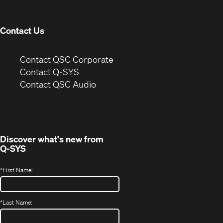
window)
Contact Us
(Opens
Contact QSC Corporate
in
Contact Q-SYS
(Opens
new
Contact QSC Audio
in
window)
new
window)
Discover what's new from
Q-SYS
*
First Name:
*
Last Name: