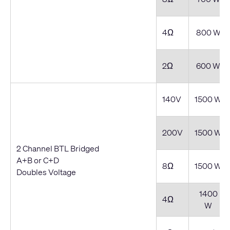
4Ω
800 W
2Ω
600 W
140V
1500 W
200V
1500 W
2 Channel BTL Bridged
A+B or C+D
8Ω
1500 W
Doubles Voltage
1400
4Ω
W