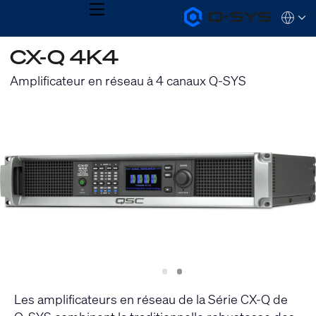
MENU
Q-
Languag
SYS
Audio
QSYS.com (English)
CX-Q 4K4
Products
India (English)
Homepage
Deutsch
Amplificateur en réseau à 4 canaux Q-SYS
Español
Français
日本語
한국어
Slide
Slide
1
2
Les amplificateurs en réseau de la Série CX-Q de