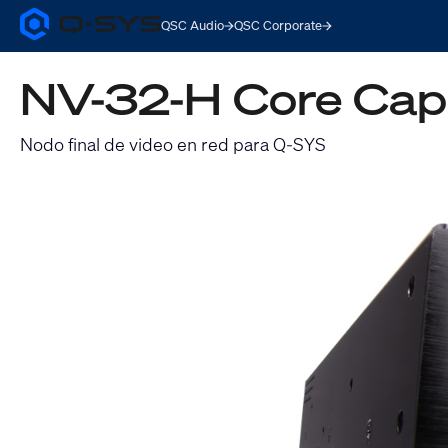
QSC Audio
QSC Corporate
Q-
SYS
Audio
NV-32-H Core Cap
Products
Homepage
Nodo final de video en red para Q-SYS