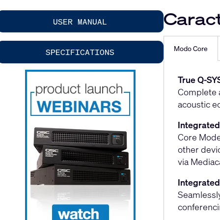
Caract
USER MANUAL
Modo Core
SPECIFICATIONS
True Q-SYS
Complete a
acoustic e
Integrated
Core Mode 
other devi
via Mediac
Integrated
Seamlessly
conferenci