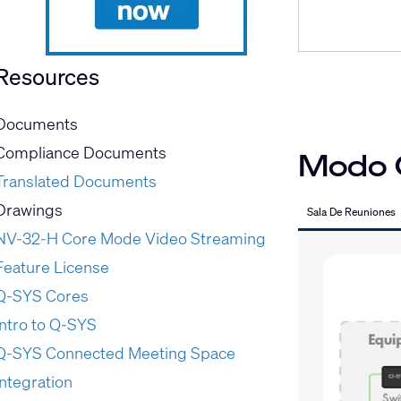
Resources
Documents
Compliance Documents
Modo 
Translated Documents
Drawings
Sala De Reuniones
NV-32-H Core Mode Video Streaming
Feature License
Q-SYS Cores
Intro to Q-SYS
Q-SYS Connected Meeting Space
Integration