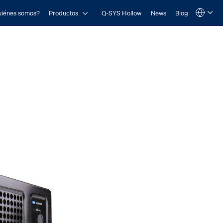
Open Productos
iénes somos?
Productos
Q-SYS Hollow
News
Blog
Language
QSYS.com (English)
India (English)
Deutsch
Español
Français
日本語
한국어