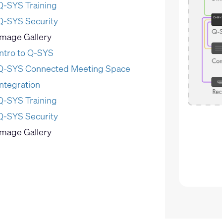
Q-SYS Training
Q-SYS Security
Image Gallery
Intro to Q-SYS
Q-SYS Connected Meeting Space
Integration
Q-SYS Training
Q-SYS Security
Image Gallery