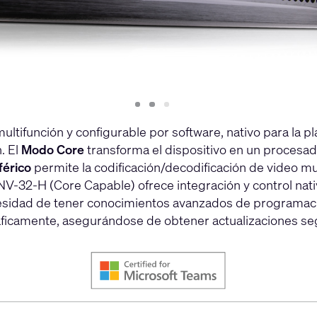
Slide
Slide
Slide
1
2
3
multifunción y configurable por software, nativo para la
. El
Modo Core
transforma el dispositivo en un proces
férico
permite la codificación/decodificación de video mu
NV-32-H (Core Capable) ofrece integración y control nati
necesidad de tener conocimientos avanzados de programac
ráficamente, asegurándose de obtener actualizaciones se