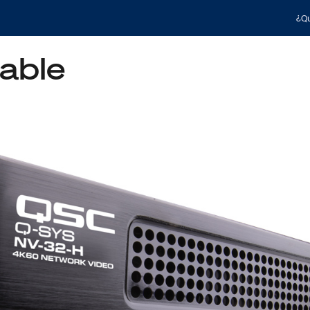
¿Qu
able