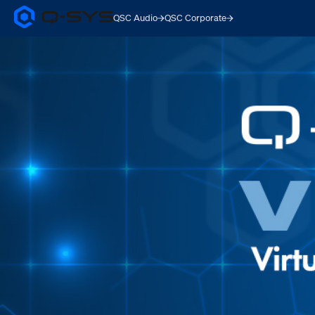
QSC Audio
QSC Corporate
Q-
SYS
Audio
Products
Homepage