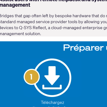
management
Bridges that gap often left by bespoke hardware that do 
standard managed service provider tools by allowing you 
devices to Q-SYS Reflect, a cloud-managed enterprise 
management solution.
Préparer 
Téléchargez