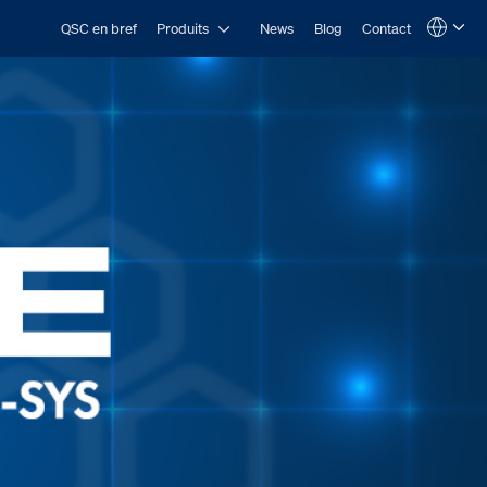
Open Produits
QSC en bref
Produits
News
Blog
Contact
Language
QSYS.com (English)
India (English)
Deutsch
Español
Français
日本語
한국어