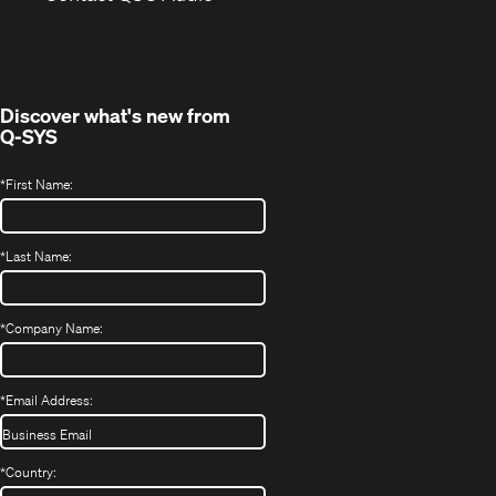
in
window)
new
window)
Discover what's new from
Q-SYS
*
First Name:
*
Last Name:
*
Company Name:
*
Email Address:
*
Country: