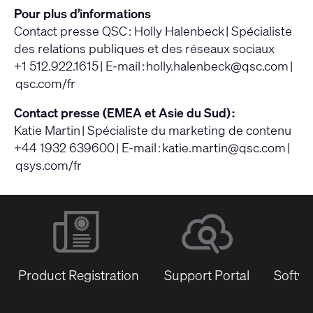
Pour plus d’informations
Contact presse QSC : Holly Halenbeck | Spécialiste
des relations publiques et des réseaux sociaux
+1 512.922.1615 | E-mail :
holly.halenbeck@qsc.com
|
qsc.com/fr
Contact presse (EMEA et Asie du Sud) :
Katie Martin | Spécialiste du marketing de contenu
+44 1932 639600 | E-mail :
katie.martin@qsc.com
|
qsys.com/fr
Product Registration
Support Portal
Softwa