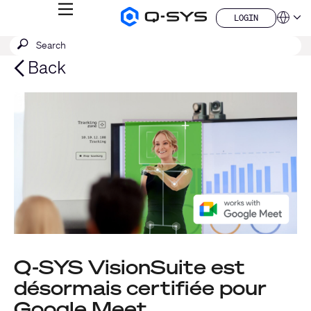
MENU
LOGIN
Q-
Languag
LOGIN
SYS
SEARCH
Submit
Audio
QSYS.com (English)
Products
search
India (English)
Back
Homepage
Deutsch
Español
Français
日本語
한국어
China (中文)
Q-SYS VisionSuite est
désormais certifiée pour
Google Meet