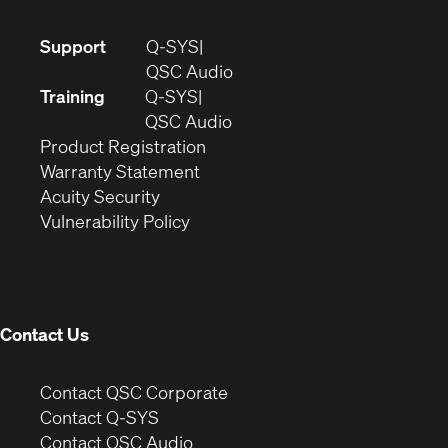
(Opens
Support
Q-SYS
in
(Opens
QSC Audio
new
in
Training
Q-SYS
window)
(Opens
new
QSC Audio
(Opens
in
window)
Product Registration
(Opens
in
new
Warranty Statement
in
new
window)
Acuity Security
(Opens
new
window)
Vulnerability Policy
in
window)
new
window)
Contact Us
(Opens
Contact QSC Corporate
in
Contact Q-SYS
(Opens
new
Contact QSC Audio