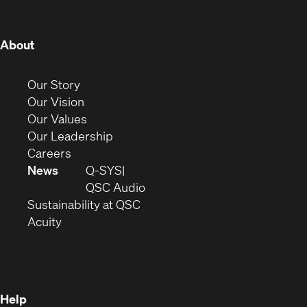
window)
window)
window)
window)
window)
window)
window)
(Opens
About
in
new
(Opens
Our Story
window)
in
(Opens
Our Vision
new
in
(Opens
Our Values
window)
new
in
(Opens
Our Leadership
(Opens
window)
new
in
Careers
in
window)
new
News
Q-SYS
new
window)
(Opens
QSC Audio
window)
(Opens
in
Sustainability at QSC
(Opens
in
new
Acuity
in
new
window)
new
window)
window)
Help