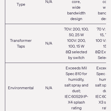
N/A
core,
core
Type
wide
wid
bandwidth
bandwi
design
desig
70V: 200, 100,
70 V: 60
50, 25 W
15, 7.
Transformer
100V: 200,
100 V: 60
N/A
Taps
100, 15 W
15 
8Ω selected
8Ω Exter
by switch
Selecta
Exceeds Mil
Exceeds
Spec 810 for
Spec 810
humidity,
humidi
salt spray and
salt spra
Environmental
N/A
dust;
dust
IEC 60529 IP-
IEC 6052
X4 splash
X3 spl
rating
ratin