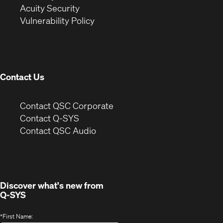
in
new
window)
Acuity Security
(Opens
new
window)
Vulnerability Policy
in
window)
new
window)
Contact Us
(Opens
Contact QSC Corporate
in
Contact Q-SYS
(Opens
new
Contact QSC Audio
in
window)
new
window)
Discover what's new from
Q-SYS
*
First Name: