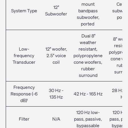
mount
Ceili
12"
System Type
bandpass
subwoof
Subwoofer
subwoofer,
porte
ported
Dual 8"
8" wea
weather
resista
Low-
12" woofer,
resistant,
polyprop
frequency
2.5" voice
polypropylene
cone woo
Transducer
coil
cone woofers,
rubbe
rubber
surro
surround
Frequency
30 Hz -
28 Hz -
Response (-6
42 Hz - 165 Hz
135 Hz
Hz
dB)
1
120 Hz low-
120 Hz 
Filter
N/A
pass, passive,
pass, pas
bypassable
bypassa