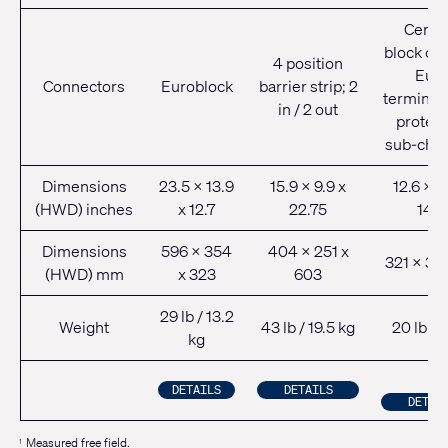
Ceram
block or 
4 position
Eur
Connectors
Euroblock
barrier strip; 2
terminals
in / 2 out
protect
sub-cha
Dimensions
23.5 x 13.9
15.9 x 9.9 x
12.6 x 1
(HWD) inches
x 12.7
22.75
14.8
Dimensions
596 x 354
404 x 251 x
321 x 321
(HWD) mm
x 323
603
29 lb / 13.2
Weight
43 lb / 19.5 kg
20 lb / 9
kg
DETAILS
DETAILS
DETAI
Measured free field.
1