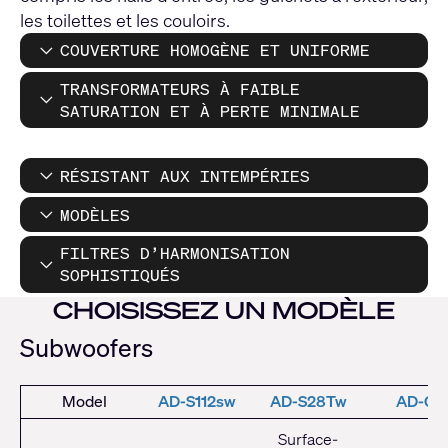
les toilettes et les couloirs.
COUVERTURE HOMOGÈNE ET UNIFORME
TRANSFORMATEURS À FAIBLE
SATURATION ET À PERTE MINIMALE
RÉSISTANT AUX INTEMPÉRIES
MODÈLES
FILTRES D’HARMONISATION
SOPHISTIQUÉS
CHOISISSEZ UN MODÈLE
Subwoofers
Model
AD-S112sw
AD-S28Tw
AD-C8
Surface-