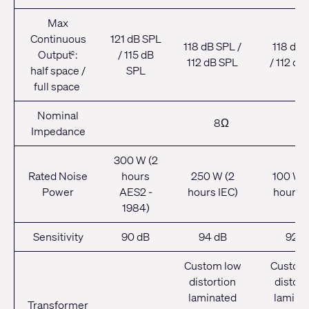
Max
Continuous
121 dB SPL
118 dB SPL /
118 dB 
Output
:
/ 115 dB
2
112 dB SPL
/
112 dB
half space /
SPL
full space
Nominal
8Ω
Impedance
300 W (2
Rated Noise
hours
250 W (2
100 W 
Power
AES2 -
hours IEC)
hours I
1984)
Sensitivity
90 dB
94 dB
92 d
Custom low
Custom
distortion
distort
laminated
lamina
Transformer