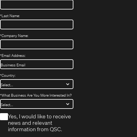
*
Last Name:
*
Company Name:
*
Email Address:
*
Country:
*
What Business Are You More Interested In?
*
Yes, I would like to receive
news and relevant
information from QSC.