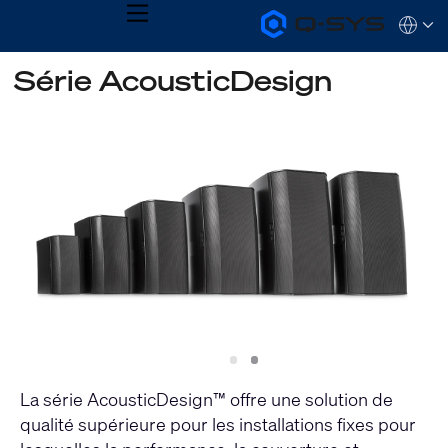
MENU
Q-
Languag
SYS
Audio
QSYS.com (English)
Série AcousticDesign
Products
India (English)
Homepage
Deutsch
Español
Français
日本語
한국어
Slide
Slide
1
2
La série AcousticDesign™ offre une solution de
qualité supérieure pour les installations fixes pour