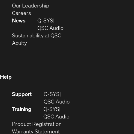
window)
new
in
(Opens
Our Leadership
(Opens
window)
new
in
Careers
in
window)
new
News
Q-SYS
new
window)
(Opens
QSC Audio
window)
(Opens
in
Sustainability at QSC
(Opens
in
new
Acuity
in
new
window)
new
window)
window)
Help
(Opens
Support
Q-SYS
in
(Opens
QSC Audio
new
in
Training
Q-SYS
window)
(Opens
new
QSC Audio
(Opens
in
window)
Product Registration
(Opens
in
new
Warranty Statement