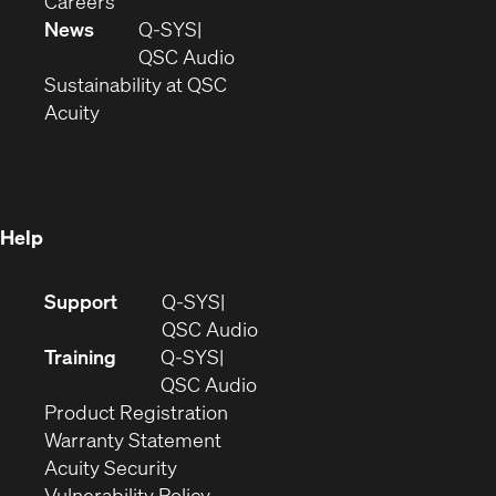
(Opens
window)
new
in
Careers
in
window)
new
News
Q-SYS
new
window)
(Opens
QSC Audio
window)
(Opens
in
Sustainability at QSC
(Opens
in
new
Acuity
in
new
window)
new
window)
window)
Help
(Opens
Support
Q-SYS
in
(Opens
QSC Audio
new
in
Training
Q-SYS
window)
(Opens
new
QSC Audio
(Opens
in
window)
Product Registration
(Opens
in
new
Warranty Statement
in
new
window)
Acuity Security
(Opens
new
window)
Vulnerability Policy