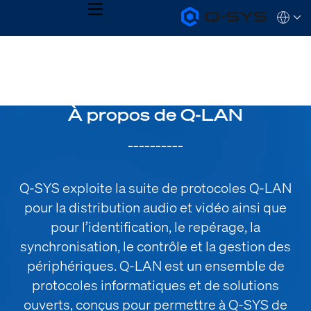
MENU
Q-
Languag
SYS
Audio
QSYS.com (English)
Products
India (English)
Homepage
Deutsch
Español
Français
À propos de Q-LAN
日本語
한국어
__________
Q-SYS exploite la suite de protocoles Q-LAN
pour la distribution audio et vidéo ainsi que
pour l’identification, le repérage, la
synchronisation, le contrôle et la gestion des
périphériques. Q-LAN est un ensemble de
protocoles informatiques et de solutions
ouverts, conçus pour permettre à Q-SYS de