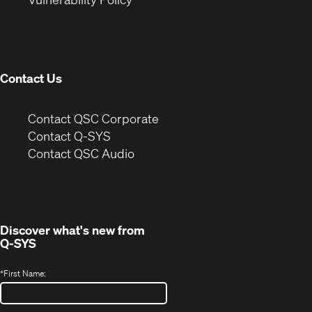
in
window)
new
window)
Contact Us
(Opens
Contact QSC Corporate
in
Contact Q-SYS
(Opens
new
Contact QSC Audio
in
window)
new
window)
Discover what's new from
Q-SYS
*
First Name: