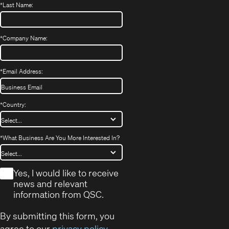
*
Last Name:
*
Company Name:
*
Email Address:
*
Country:
*
What Business Are You More Interested In?
*
Yes, I would like to receive
news and relevant
information from QSC.
By submitting this form, you
agree to our
privacy policy
.