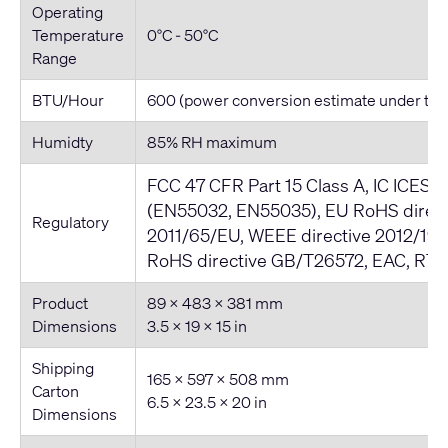
Operating
Temperature
0°C - 50°C
Range
BTU/Hour
600 (power conversion estimate under typi
Humidty
85% RH maximum
FCC 47 CFR Part 15 Class A, IC ICES-
(EN55032, EN55035), EU RoHS direct
Regulatory
2011/65/EU, WEEE directive 2012/19/
RoHS directive GB/T26572, EAC, RTL
Product
89 × 483 × 381 mm
Dimensions
3.5 × 19 × 15 in
Shipping
165 × 597 × 508 mm
Carton
6.5 × 23.5 × 20 in
Dimensions