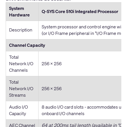
System
Q-SYS Core 510i Integrated Processor
Hardware
System processor and control engine with 
Description
(or I/O Frame peripheral in "I/O Frame mod
Channel Capacity
Total
Network I/O
256 × 256
Channels
Total
Network I/O
256 x 256
Streams
Audio I/O
8 audio I/O card slots - accommodates up to
Capacity
onboard I/O channels
AEC Channel
64 at 200ms tail length (available in "Q