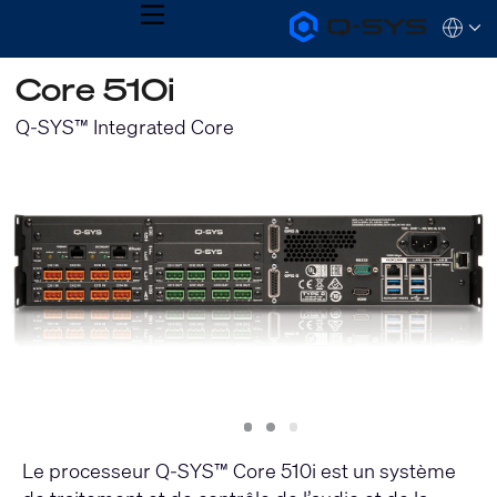
MENU
Q-
Languag
SYS
Audio
QSYS.com (English)
Core 510i
Products
India (English)
Homepage
Deutsch
Q-SYS™ Integrated Core
Español
Français
日本語
한국어
Slide
Slide
Slide
1
2
3
Le processeur Q-SYS™ Core 510i est un système