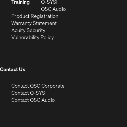
new
in
Training
Q-SYS
window)
(Opens
new
QSC Audio
(Opens
in
window)
Product Registration
(Opens
in
new
Warranty Statement
in
new
window)
Acuity Security
(Opens
new
window)
Vulnerability Policy
in
window)
new
window)
Contact Us
(Opens
Contact QSC Corporate
in
Contact Q-SYS
(Opens
new
Contact QSC Audio
in
window)
new
window)