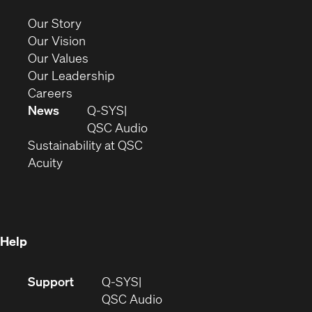
new
(Opens
Our Story
window)
in
(Opens
Our Vision
new
in
(Opens
Our Values
window)
new
in
(Opens
Our Leadership
(Opens
window)
new
in
Careers
in
window)
new
News
Q-SYS
new
window)
(Opens
QSC Audio
window)
(Opens
in
Sustainability at QSC
(Opens
in
new
Acuity
in
new
window)
new
window)
window)
Help
(Opens
Support
Q-SYS
in
(Opens
QSC Audio