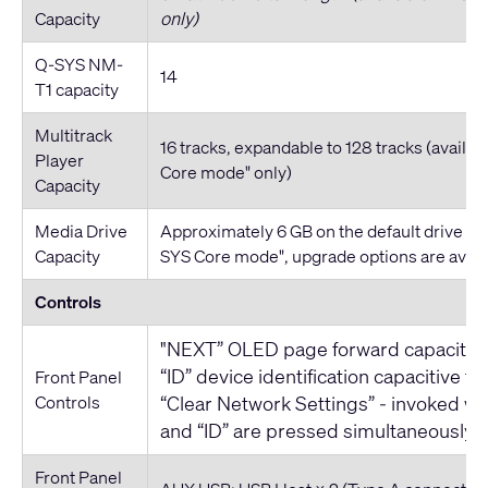
Capacity
only)
Q-SYS NM-
14
T1 capacity
Multitrack
16 tracks, expandable to 128 tracks (availab
Player
Core mode" only)
Capacity
Media Drive
Approximately 6 GB on the default drive (ac
Capacity
SYS Core mode", upgrade options are avail
Controls
"NEXT” OLED page forward capacitive
“ID” device identification capacitive t
Front Panel
Controls
“Clear Network Settings” - invoked w
and “ID” are pressed simultaneously
Front Panel