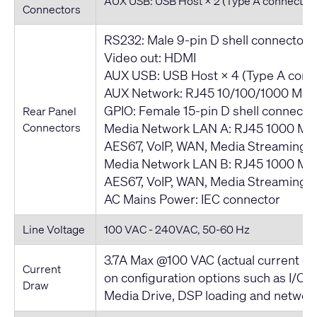
AUX USB: USB Host × 2 (Type A connector
Connectors
RS232: Male 9-pin D shell connector 
Video out: HDMI
AUX USB: USB Host × 4 (Type A conn
AUX Network: RJ45 10/100/1000 Mb
GPIO: Female 15-pin D shell connector
Rear Panel
Connectors
Media Network LAN A: RJ45 1000 Mb
AES67, VoIP, WAN, Media Streaming, e
Media Network LAN B: RJ45 1000 Mb
AES67, VoIP, WAN, Media Streaming, e
AC Mains Power: IEC connector
Line Voltage
100 VAC - 240VAC, 50-60 Hz
3.7A Max @100 VAC (actual current 
Current
on configuration options such as I/O 
Draw
Media Drive, DSP loading and network