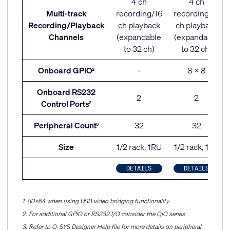
4 ch
4 ch
Multi-track
recording/16
recording/16
Recording/Playback
ch playback
ch playback
Channels
(expandable
(expandable
to 32 ch)
to 32 ch)
Onboard GPIO
-
8 x 8
2
Onboard RS232
2
2
Control Ports
2
Peripheral Count
32
32
3
Size
1/2 rack, 1RU
1/2 rack, 1RU
DETAILS
DETAILS
1. 80×64 when using USB video bridging functionality
2. For additional GPIO or RS232 I/O consider the QIO series
3. Refer to Q-SYS Designer Help file for more details on peripheral