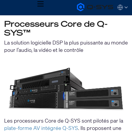
MENU
Q-
Languag
SYS
Audio
QSYS.com (English)
Processeurs Core de Q-
Products
India (English)
Homepage
SYS™
Deutsch
Español
La solution logicielle DSP la plus puissante au monde
Français
pour l’audio, la vidéo et le contrôle
日本語
한국어
Les processeurs Core de Q-SYS sont pilotés par la
plate-forme AV intégrée Q-SYS
. Ils proposent une