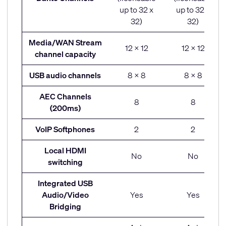
up to 32 x
up to 32 x
32)
32)
Media/WAN Stream
12 x 12
12 x 12
channel capacity
USB audio channels
8 x 8
8 x 8
AEC Channels
8
8
(200ms)
VoIP Softphones
2
2
Local HDMI
No
No
switching
Integrated USB
Audio/Video
Yes
Yes
Bridging