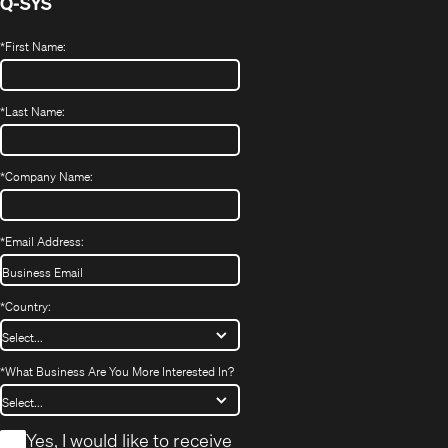
Q-SYS
*
First Name:
*
Last Name:
*
Company Name:
*
Email Address:
*
Country:
*
What Business Are You More Interested In?
*
Yes, I would like to receive