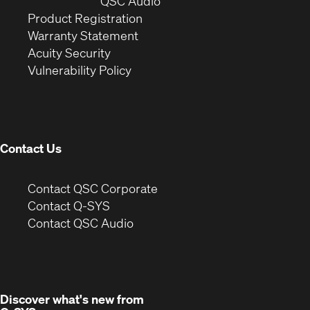
window)
(Opens
new
QSC Audio
(Opens
in
window)
Product Registration
(Opens
in
new
Warranty Statement
in
new
window)
Acuity Security
(Opens
new
window)
Vulnerability Policy
in
window)
new
window)
Contact Us
(Opens
Contact QSC Corporate
in
Contact Q-SYS
(Opens
new
Contact QSC Audio
in
window)
new
window)
Discover what's new from