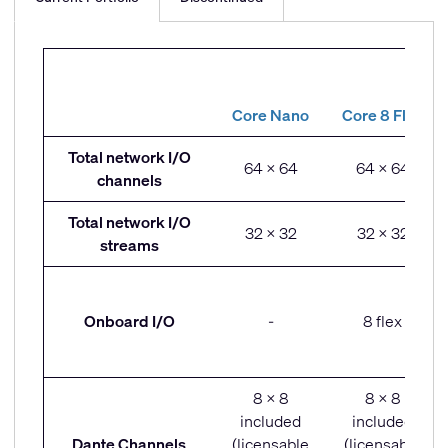
Core Nano
Core 8 Flex
Total network I/O
64 x 64
64 x 64
channels
Total network I/O
32 x 32
32 x 32
streams
Onboard I/O
-
8 flex
8 x 8
8 x 8
included
included
Dante Channels
(licensable
(licensable