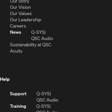
(Opens
Our Story
window)
in
(Opens
Our Vision
new
in
(Opens
Our Values
window)
new
in
(Opens
Our Leadership
(Opens
window)
new
in
Careers
in
window)
new
News
Q-SYS
new
window)
(Opens
QSC Audio
window)
(Opens
in
Sustainability at QSC
(Opens
in
new
Acuity
in
new
window)
new
window)
window)
Help
(Opens
Support
Q-SYS
in
(Opens
QSC Audio
new
in
Training
Q-SYS