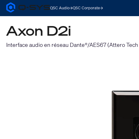
QSC Audio
QSC Corporate
Q-
SYS
Audio
Axon D2i
Products
Homepage
Interface audio en réseau Dante®/AES67 (Attero Tech