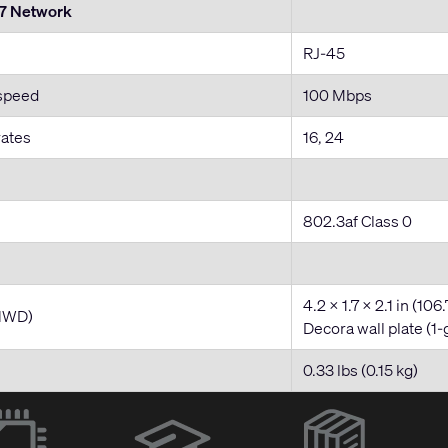
7 Network
RJ-45
speed
100 Mbps
rates
16, 24
802.3af Class 0
4.2 x 1.7 x 2.1 in (10
HWD)
Decora wall plate (1-
0.33 lbs (0.15 kg)
(Opens
in