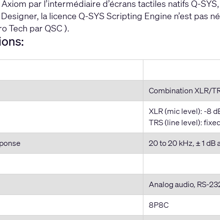
Axiom par l’intermédiaire d’écrans tactiles natifs Q-SY
 Designer, la licence Q-SYS Scripting Engine n’est pas n
ro Tech par QSC ).
ions:
Combination XLR/TR
XLR (mic level): -8 d
TRS (line level): fi
sponse
20 to 20 kHz, ± 1 dB a
Analog audio, RS-23
8P8C