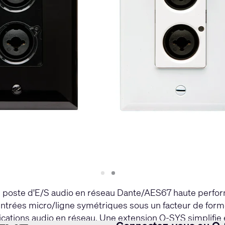
Slide
Slide
1
2
 poste d'E/S audio en réseau Dante/AES67 haute perform
ntrées micro/ligne symétriques sous un facteur de forme
cations audio en réseau. Une extension Q-SYS simplifie 