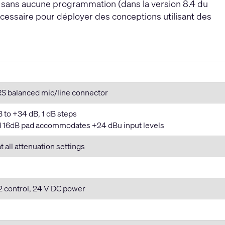
S, sans aucune programmation (dans la version 8.4 du
écessaire pour déployer des conceptions utilisant des
S balanced mic/line connector
B to +34 dB, 1 dB steps
xed 16dB pad accommodates +24 dBu input levels
t all attenuation settings
2 control, 24 V DC power