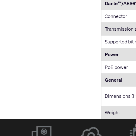
Dante™/AES6
Connector
Transmission 
Supported bit 
Power
PoE power
General
Dimensions (
Weight