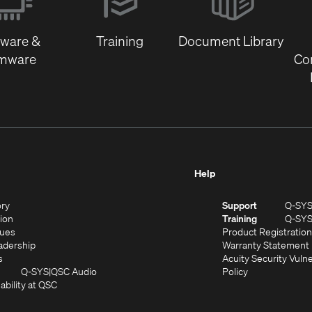
new
window)
tware &
Training
Document Library
rmware
Co
Help
(Opens
ory
Support
Q-SY
in
(Opens
sion
Training
Q-SY
)
new
in
(Opens
lues
Product Registration
window)
new
in
(Opens
adership
Warranty Statement
(Opens
window)
new
in
s
Acuity Security Vulne
in
window)
new
(Opens
(Opens
Q-SYS
QSC Audio
Policy
new
window)
(Opens
in
in
ability at QSC
(Opens
window)
in
new
new
n
new
window)
window)