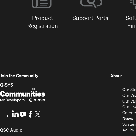
Product
Support Portal
Sof
Registration
Fi
(Opens
Join the Community
About
in
Q-SYS
Our St
new
Q-
(Opens
Our Vi
window
SYS
in
Our Va
Our Le
Communities
new
Career
LinkedIn
(Opens
Youtube
(Opens
Facebook
(Opens
X
(Opens
for
window)
News
in
in
in
in
Sustain
Developers
new
new
new
new
(Opens
Acuity
QSC Audio
window)
window)
window)
window)
i