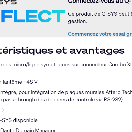
Connectez-vous au Q-
Q-SYS sans la moindre programmation.
Ce produit de Q-SYS peut êt
gestion.
Commencez votre essai grat
éristiques et avantages
trées micro/ligne symétriques sur connecteur Combo XLR
n fantôme +48 V
intégré, pour intégration de plaques murales Attero Te
c pass-through des données de contrôle via RS-232)
f)
-SYS disponible
 Dante Domain Manager