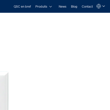
Open Produits
QSC en bref
Produits
News
Blog
Contact
Language
QSYS.com (English)
India (English)
Deutsch
Español
Français
日本語
한국어