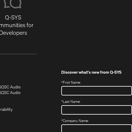
Q-SYS
mmunities for
Developers
Discover what's new from
Q-SYS
*
First Name:
(Opens
(Opens
S
QSC Audio
in
in
(Opens
S
QSC Audio
(Opens
new
new
in
*
Last Name:
(Opens
in
window)
window)
new
in
new
window)
rability
new
window)
window)
*
Company Name: