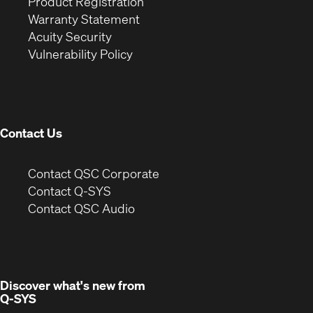
(Opens
in
window)
Product Registration
(Opens
in
new
Warranty Statement
in
new
window)
Acuity Security
(Opens
new
window)
Vulnerability Policy
in
window)
new
window)
Contact Us
(Opens
Contact QSC Corporate
in
Contact Q-SYS
(Opens
new
Contact QSC Audio
in
window)
new
window)
Discover what's new from
Q-SYS