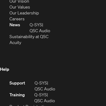
in
(Opens
Our Vision
new
in
(Opens
Our Values
window)
new
in
(Opens
Our Leadership
(Opens
window)
new
in
Careers
in
window)
new
News
Q-SYS
new
window)
(Opens
QSC Audio
window)
(Opens
in
Sustainability at QSC
(Opens
in
new
Acuity
in
new
window)
new
window)
window)
Help
(Opens
Support
Q-SYS
in
(Opens
QSC Audio
new
in
Training
Q-SYS
window)
(Opens
new
QSC Audio