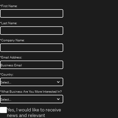
*
First Name:
*
Last Name:
*
Company Name:
*
Email Address:
*
Country:
*
What Business Are You More Interested In?
*
Yes, I would like to receive
news and relevant