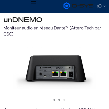
MENU
Q-
Languag
SYS
Audio
QSYS.com (English)
unDNEMO
Products
India (English)
Homepage
Deutsch
Moniteur audio en réseau Dante™ (Attero Tech par
Español
QSC)
Français
日本語
한국어
Slide
Slide
Slide
1
2
3