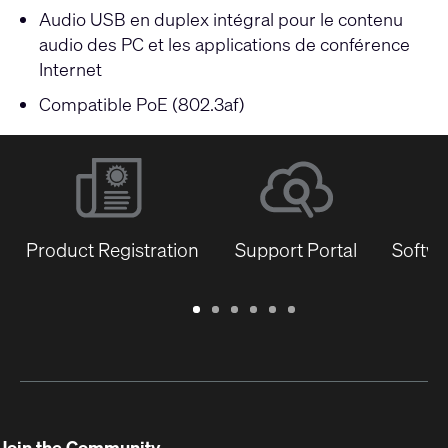
Audio USB en duplex intégral pour le contenu
audio des PC et les applications de conférence
Internet
Compatible PoE (802.3af)
Product Registration
Support Portal
Softwa
Warranty
Support
Software
Training
Document
Q-
/
Portal
&
Library
SYS
Registration
Firmware
Communities
for
Developers
Join the Community