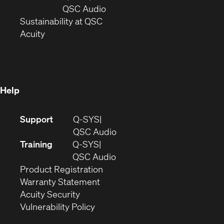
new
window)
(Opens
QSC Audio
window)
(Opens
in
Sustainability at QSC
(Opens
in
new
Acuity
in
new
window)
new
window)
window)
Help
(Opens
Support
Q-SYS
in
(Opens
QSC Audio
new
in
Training
Q-SYS
window)
(Opens
new
QSC Audio
(Opens
in
window)
Product Registration
(Opens
in
new
Warranty Statement
in
new
window)
Acuity Security
(Opens
new
window)
Vulnerability Policy
in
window)