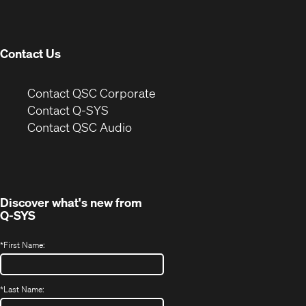
new
window)
Contact Us
(Opens
Contact QSC Corporate
in
Contact Q-SYS
(Opens
new
Contact QSC Audio
in
window)
new
window)
Discover what's new from
Q-SYS
*
First Name:
*
Last Name: