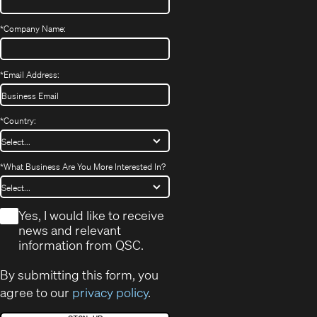
*
Company Name:
*
Email Address:
*
Country:
*
What Business Are You More Interested In?
*
Yes, I would like to receive
news and relevant
information from QSC.
By submitting this form, you
agree to our
privacy policy
.