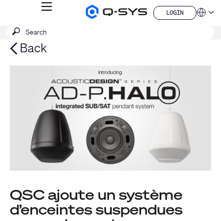
MENU
LOGIN
Q-
Languag
LOGIN
SYS
SEARCH
Submit
Audio
QSYS.com (English)
Products
search
India (English)
Back
Homepage
Deutsch
Español
Français
日本語
한국어
China (中文)
QSC ajoute un système
d’enceintes suspendues