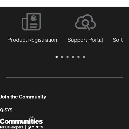
Product Registration
Support Portal
Softwa
Warranty
Support
Software
Training
Document
Q-
/
Portal
&
Library
SYS
Registration
Firmware
Communities
for
Developers
Join the Community
Q-SYS
Q-
(Opens
SYS
in