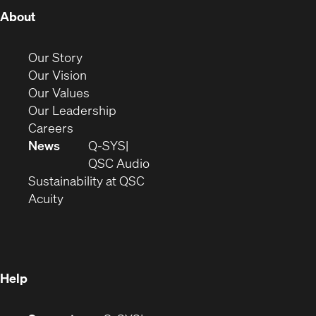
(Opens
About
in
new
(Opens
Our Story
window)
in
(Opens
Our Vision
new
in
(Opens
Our Values
window)
new
in
(Opens
Our Leadership
(Opens
window)
new
in
Careers
in
window)
new
News
Q-SYS
new
window)
(Opens
QSC Audio
window)
(Opens
in
Sustainability at QSC
(Opens
in
new
Acuity
in
new
window)
new
window)
window)
Help