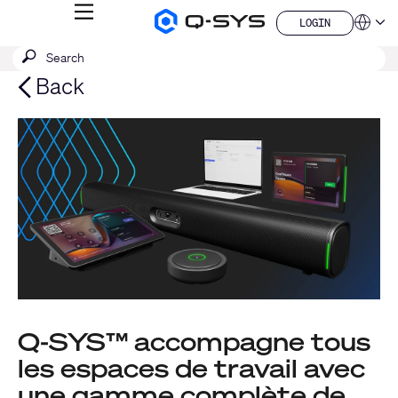
MENU
LOGIN
Q-
Languag
LOGIN
SYS
SEARCH
Submit
Audio
QSYS.com (English)
Products
search
India (English)
Back
Homepage
Deutsch
Español
Français
日本語
한국어
China (中文)
Q‑SYS™ accompagne tous
les espaces de travail avec
une gamme complète de