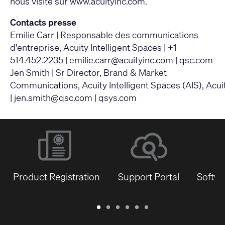
nous visite sur
www.acuityinc.com.
Contacts presse
Emilie Carr | Responsable des communications
d'entreprise, Acuity Intelligent Spaces | +1
514.452.2235 |
emilie.carr@acuityinc.com
|
qsc.com
Jen Smith | Sr Director, Brand & Market
Communications, Acuity Intelligent Spaces (AIS), Acuit
|
jen.smith@qsc.com
|
qsys.com
Product Registration
Support Portal
Softwa
Warranty
Support
Software
Training
Document
Q-
/
Portal
&
Library
SYS