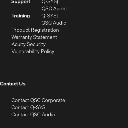
(Opens
Support
Q-SYS
in
(Opens
QSC Audio
new
in
Training
Q-SYS
window)
(Opens
new
QSC Audio
(Opens
in
window)
Product Registration
(Opens
in
new
Warranty Statement
in
new
window)
Acuity Security
(Opens
new
window)
Vulnerability Policy
in
window)
new
window)
Contact Us
(Opens
Contact QSC Corporate
in
Contact Q-SYS
(Opens
new
Contact QSC Audio
in
window)