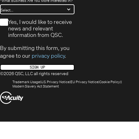
*
What Business Are You More Interested In?
*
Yes, I would like to receive
news and relevant
information from QSC.
By submitting this form, you
agree to our
privacy policy
.
SIGN UP
©2026 QSC, LLC all rights reserved
(Opens
(Opens
(Opens
(Opens
Trademark Usage
U.S. Privacy Notice
EU Privacy Notice
Cookie Policy
in
(Opens
in
in
in
Modern Slavery Act Statement
new
in
new
new
new
(Opens
window)
new
window)
window)
window)
window)
in
new
window)