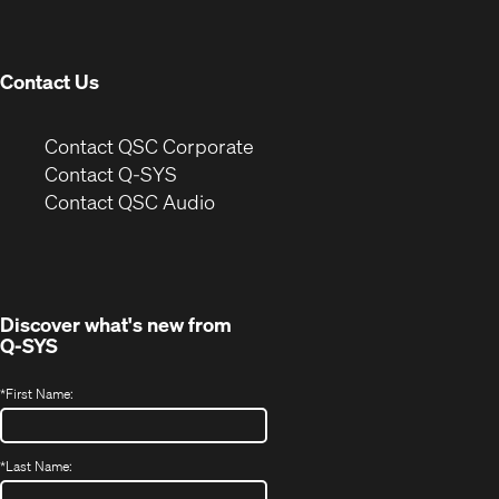
new
window)
Contact Us
(Opens
Contact QSC Corporate
in
Contact Q-SYS
(Opens
new
Contact QSC Audio
in
window)
new
window)
Discover what's new from
Q-SYS
*
First Name:
*
Last Name: