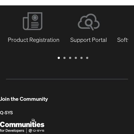
Product Registration
Support Portal
Softwa
Warranty
Support
Software
Training
Document
Q-
/
Portal
&
Library
SYS
Registration
Firmware
Communities
for
Developers
Join the Community
Q-SYS
Q-
(Opens
SYS
in