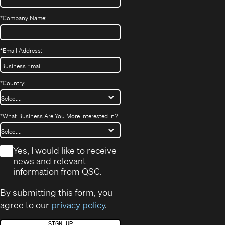
*
Company Name:
*
Email Address:
*
Country:
*
What Business Are You More Interested In?
*
Yes, I would like to receive
news and relevant
information from QSC.
By submitting this form, you
agree to our
privacy policy
.
SIGN UP