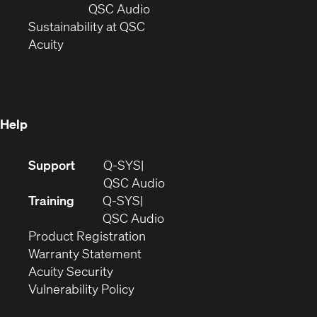
new
window)
(Opens
QSC Audio
window)
(Opens
in
Sustainability at QSC
(Opens
in
new
Acuity
in
new
window)
new
window)
window)
Help
(Opens
Support
Q-SYS
in
(Opens
QSC Audio
new
in
Training
Q-SYS
window)
(Opens
new
QSC Audio
(Opens
in
window)
Product Registration
(Opens
in
new
Warranty Statement
in
new
window)
Acuity Security
(Opens
new
window)
Vulnerability Policy
in
window)