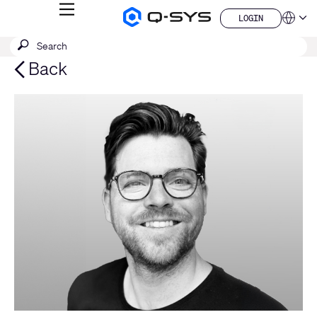
MENU
LOGIN
Q-
Languag
LOGIN
SYS
SEARCH
Submit
Audio
QSYS.com (English)
Products
search
India (English)
Back
Homepage
Deutsch
Español
Français
日本語
한국어
China (中文)