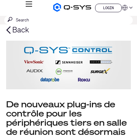
MENU
LOGIN
Q-
Languag
LOGIN
SYS
SEARCH
Submit
Audio
QSYS.com (English)
Products
search
India (English)
Back
Homepage
Deutsch
Español
Français
日本語
한국어
China (中文)
De nouveaux plug-ins de
contrôle pour les
périphériques tiers en salle
de réunion sont désormais