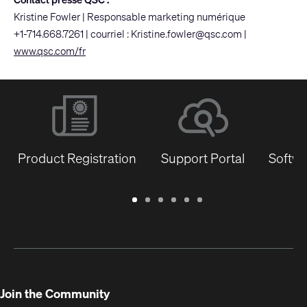
Kristine Fowler | Responsable marketing numérique
+1-714.668.7261 | courriel :
Kristine.fowler@qsc.com
|
www.qsc.com/fr
Product Registration
Support Portal
Softwa
Warranty
Support
Software
Training
Document
Q-
/
Portal
&
Library
SYS
Registration
Firmware
Communities
for
Developers
Join the Community