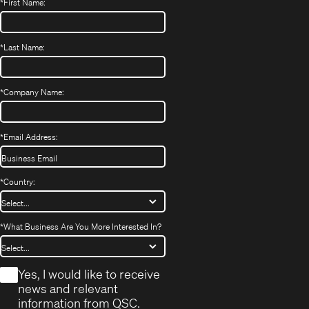
*
First Name:
*
Last Name:
*
Company Name:
*
Email Address:
*
Country:
*
What Business Are You More Interested In?
*
Yes, I would like to receive
news and relevant
information from QSC.