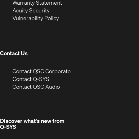
(Opens
in
new
Warranty Statement
in
new
window)
Acuity Security
(Opens
new
window)
Vulnerability Policy
in
window)
new
window)
Contact Us
(Opens
Contact QSC Corporate
in
Contact Q-SYS
(Opens
new
Contact QSC Audio
in
window)
new
window)
Discover what's new from
Q-SYS