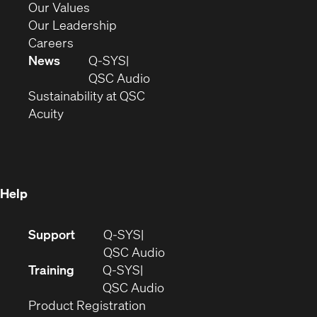
new
in
(Opens
Our Values
window)
new
in
(Opens
Our Leadership
(Opens
window)
new
in
Careers
in
window)
new
News
Q-SYS
new
window)
(Opens
QSC Audio
window)
(Opens
in
Sustainability at QSC
(Opens
in
new
Acuity
in
new
window)
new
window)
window)
Help
(Opens
Support
Q-SYS
in
(Opens
QSC Audio
new
in
Training
Q-SYS
window)
(Opens
new
QSC Audio
(Opens
in
window)
Product Registration