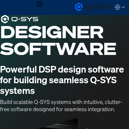
MENU
Q-
Languag
SYS
Current
Audio
QSYS.com (English)
Products
India (English)
Slide:
Homepage
Deutsch
1
Español
Français
/
日本語
1
한국어
Powerful DSP design software
for building seamless Q-SYS
systems
Build scalable Q-SYS systems with intuitive, clutter-
free software designed for seamless integration.