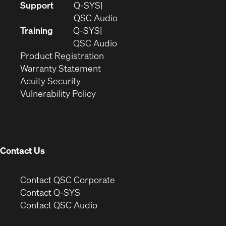
(Opens
Support
Q-SYS
in
(Opens
QSC Audio
new
in
Training
Q-SYS
window)
(Opens
new
QSC Audio
(Opens
in
window)
Product Registration
(Opens
in
new
Warranty Statement
in
new
window)
Acuity Security
(Opens
new
window)
Vulnerability Policy
in
window)
new
window)
Contact Us
(Opens
Contact QSC Corporate
in
Contact Q-SYS
(Opens
new
Contact QSC Audio
in
window)