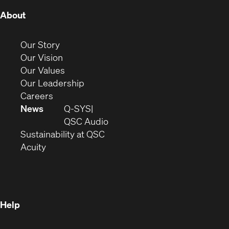
(Opens
About
in
new
(Opens
Our Story
window)
in
(Opens
Our Vision
new
in
(Opens
Our Values
window)
new
in
(Opens
Our Leadership
(Opens
window)
new
in
Careers
in
window)
new
News
Q-SYS
new
window)
(Opens
QSC Audio
window)
(Opens
in
Sustainability at QSC
(Opens
in
new
Acuity
in
new
window)
new
window)
window)
Help