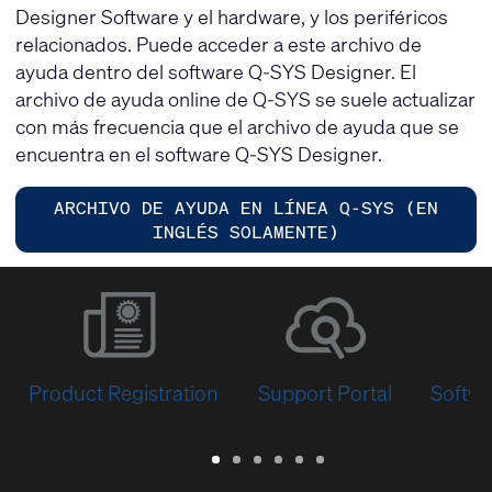
Designer Software y el hardware, y los periféricos
relacionados. Puede acceder a este archivo de
ayuda dentro del software Q-SYS Designer. El
archivo de ayuda online de Q-SYS se suele actualizar
con más frecuencia que el archivo de ayuda que se
encuentra en el software Q-SYS Designer.
ARCHIVO DE AYUDA EN LÍNEA Q-SYS (EN
INGLÉS SOLAMENTE)
Product Registration
Support Portal
Softwa
Warranty
Support
Software
Training
Document
Q-