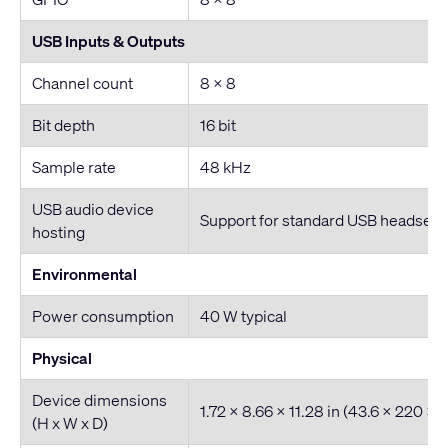
USB Inputs & Outputs
Channel count
8 x 8
Bit depth
16 bit
Sample rate
48 kHz
USB audio device
Support for standard USB headset
hosting
Environmental
Power consumption
40 W typical
Physical
Device dimensions
1.72 x 8.66 x 11.28 in (43.6 x 220 x
(H x W x D)