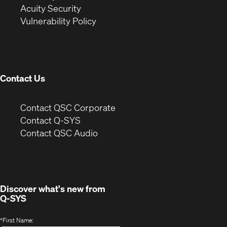
in
new
window)
Acuity Security
(Opens
new
window)
Vulnerability Policy
in
window)
new
window)
Contact Us
(Opens
Contact QSC Corporate
in
Contact Q-SYS
(Opens
new
Contact QSC Audio
in
window)
new
window)
Discover what's new from
Q-SYS
*
First Name: