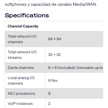
softphones y capacidad de canales Media/WAN.
Specifications
Channel Capacity
Total network I/O
64 x 64
channels
Total network I/O
32 x 32
streams
Dante channels
8 x 8 (included); licensable up to 3
Local analog I/O
8 flex
channels
AEC processors
8
VoIP instances
2