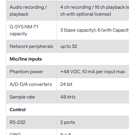
Audio recording /
4 ch recording / 16 ch playback (ex
playback
ch with optional license)
Q-SYS NM-T1
3 (base capacity); 6 (with Capacity 
capacity
Network peripherals
up to 32
Mic/line inputs
Phantom power
+48 VDC, 10 mA per input max
A/D-D/A converters
24 bit
Sample rate
48 kHz
Control
RS-232
2 ports
GPIO
8 x 8