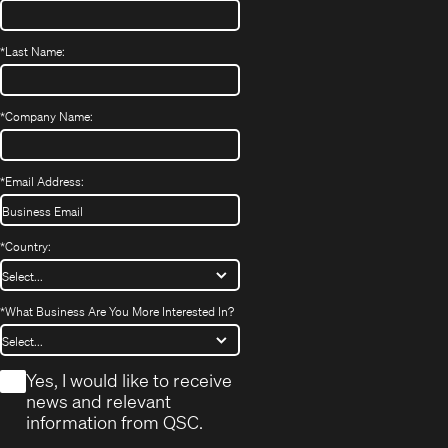
*
Last Name:
*
Company Name:
*
Email Address:
*
Country:
*
What Business Are You More Interested In?
*
Yes, I would like to receive
news and relevant
information from QSC.