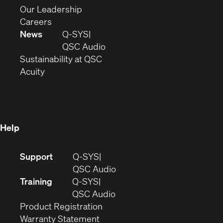
window)
new
in
(Opens
Our Leadership
(Opens
window)
new
in
Careers
in
window)
new
News
Q-SYS
new
window)
(Opens
QSC Audio
window)
(Opens
in
Sustainability at QSC
(Opens
in
new
Acuity
in
new
window)
new
window)
window)
Help
(Opens
Support
Q-SYS
in
(Opens
QSC Audio
new
in
Training
Q-SYS
window)
(Opens
new
QSC Audio
(Opens
in
window)
Product Registration
(Opens
in
new
Warranty Statement