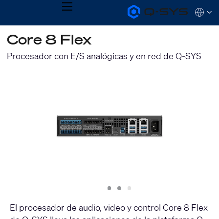
MENU
Q-
Languag
SYS
Audio
QSYS.com (English)
Core 8 Flex
Products
India (English)
Homepage
Deutsch
Procesador con E/S analógicas y en red de Q-SYS
Español
Français
日本語
한국어
Slide
Slide
Slide
1
2
3
El procesador de audio, video y control Core 8 Flex