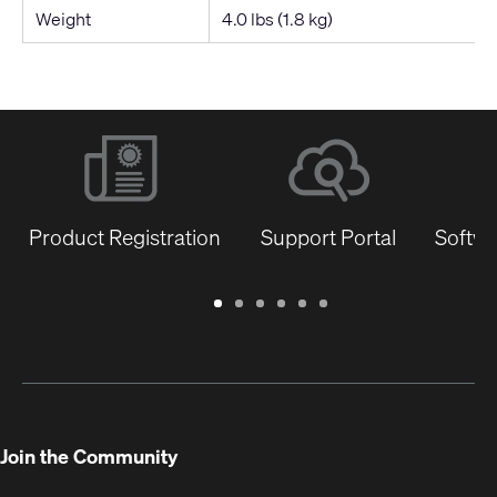
Weight
4.0 lbs (1.8 kg)
Product Registration
Support Portal
Softwa
Warranty
Support
Software
Training
Document
Q-
/
Portal
&
Library
SYS
Registration
Firmware
Communities
for
Developers
Join the Community