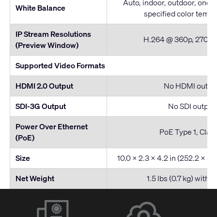
Auto, indoor, outdoor, one 
White Balance
specified color temp
IP Stream Resolutions
H.264 @ 360p, 270p 
(Preview Window)
Supported Video Formats
HDMI 2.0 Output
No HDMI outpu
SDI-3G Output
No SDI output
Power Over Ethernet
PoE Type 1, Class
(PoE)
Size
10.0 x 2.3 x 4.2 in (252.2 x 5
Net Weight
1.5 lbs (0.7 kg) with 