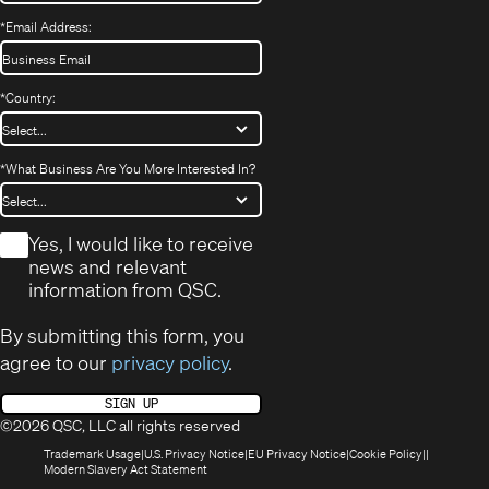
*
Email Address:
*
Country:
*
What Business Are You More Interested In?
*
Yes, I would like to receive
news and relevant
information from QSC.
By submitting this form, you
agree to our
privacy policy
.
SIGN UP
©2026 QSC, LLC all rights reserved
(Opens
(Opens
(Opens
(Opens
Trademark Usage
U.S. Privacy Notice
EU Privacy Notice
Cookie Policy
in
(Opens
in
in
in
Modern Slavery Act Statement
new
in
new
new
new