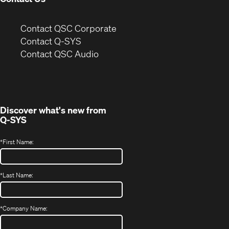
(Opens
Contact QSC Corporate
in
Contact Q-SYS
(Opens
new
Contact QSC Audio
in
window)
new
window)
Discover what's new from
Q-SYS
*
First Name:
*
Last Name:
*
Company Name: