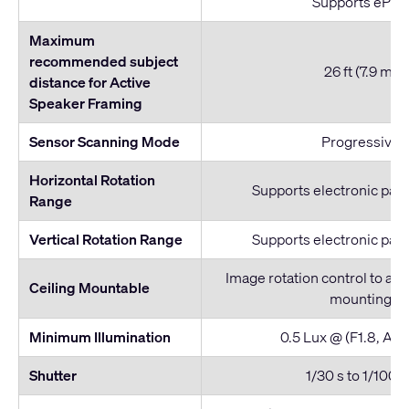
Supports ePTZ
Maximum
recommended subject
26 ft (7.9 m)
distance for Active
Speaker Framing
Sensor Scanning Mode
Progressive
Horizontal Rotation
Supports electronic pan, 
Range
Vertical Rotation Range
Supports electronic pan, 
Image rotation control to all
Ceiling Mountable
mounting
Minimum Illumination
0.5 Lux @ (F1.8, AG
Shutter
1/30 s to 1/1000