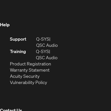
in
new
window)
new
window)
window)
Help
(Opens
Support
Q-SYS
in
(Opens
QSC Audio
new
in
Training
Q-SYS
window)
(Opens
new
QSC Audio
(Opens
in
window)
Product Registration
(Opens
in
new
Warranty Statement
in
new
window)
Acuity Security
(Opens
new
window)
Vulnerability Policy
in
window)
new
window)
Contact Us