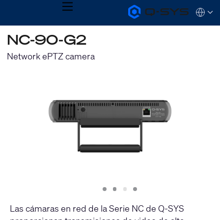
MENU
Q-
Languag
SYS
Audio
QSYS.com (English)
NC-90-G2
Products
India (English)
Homepage
Deutsch
Network ePTZ camera
Español
Français
日本語
한국어
Slide
Slide
Slide
Slide
1
2
3
4
Las cámaras en red de la Serie NC de Q-SYS