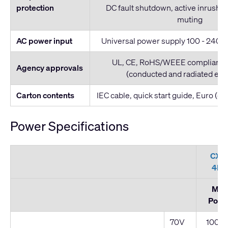
protection
DC fault shutdown, active inrush li
muting
AC power input
Universal power supply 100 - 240 V
UL, CE, RoHS/WEEE compliant, 
Agency approvals
(conducted and radiated emi
Carton contents
IEC cable, quick start guide, Euro (g
Power Specifications
CX-
4K8
Max
Powe
70V
1000