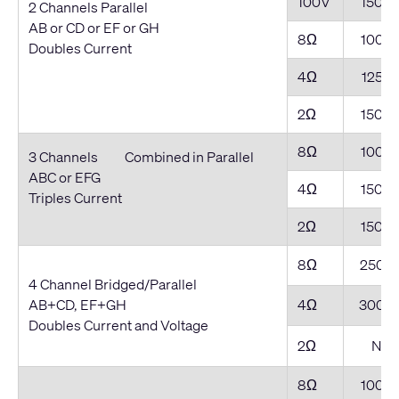
100V
1500
2 Channels Parallel
AB or CD or EF or GH
8Ω
1000
Doubles Current
4Ω
1250
2Ω
1500
8Ω
1000
3 Channels Combined in Parallel
ABC or EFG
4Ω
1500
Triples Current
2Ω
1500
8Ω
2500
4 Channel Bridged/Parallel
AB+CD, EF+GH
4Ω
3000
Doubles Current and Voltage
2Ω
NR*
8Ω
1000