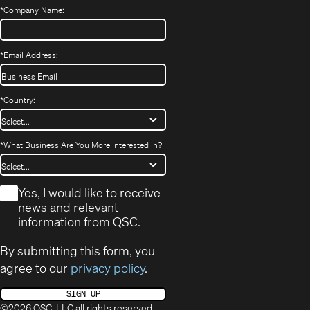
*
Company Name:
*
Email Address:
*
Country:
*
What Business Are You More Interested In?
*
Yes, I would like to receive
news and relevant
information from QSC.
By submitting this form, you
agree to our
privacy policy
.
SIGN UP
©2026 QSC, LLC all rights reserved