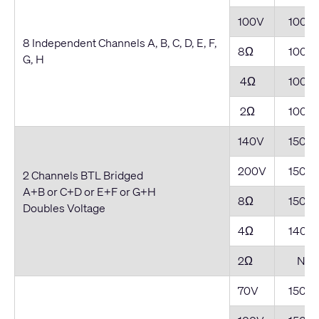
100V
1000
8 Independent Channels A, B, C, D, E, F,
8Ω
1000
G, H
4Ω
1000
2Ω
1000
140V
1500
200V
1500
2 Channels BTL Bridged
A+B or C+D or E+F or G+H
8Ω
1500
Doubles Voltage
4Ω
1400
2Ω
NR*
70V
1500