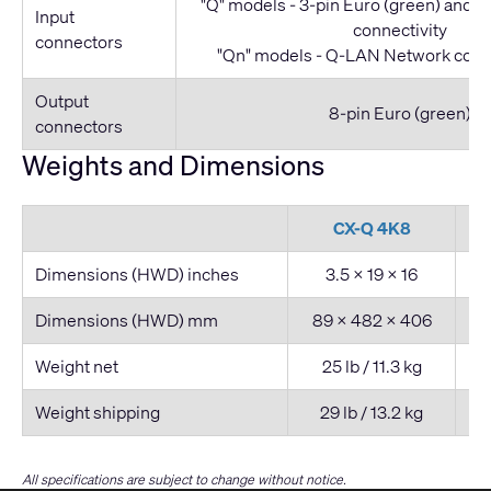
"Q" models - 3-pin Euro (green) and
Input
connectivity
connectors
"Qn" models - Q-LAN Network conne
Output
8-pin Euro (green)
connectors
Weights and Dimensions
CX-Q 4K8
Dimensions (HWD) inches
3.5 × 19 × 16
Dimensions (HWD) mm
89 × 482 × 406
8
Weight net
25 lb / 11.3 kg
Weight shipping
29 lb / 13.2 kg
All specifications are subject to change without notice.