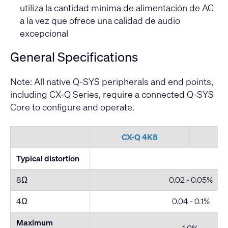
utiliza la cantidad mínima de alimentación de AC
a la vez que ofrece una calidad de audio
excepcional
General Specifications
Note: All native Q-SYS peripherals and end points,
including CX-Q Series, require a connected Q-SYS
Core to configure and operate.
CX-Q 4K8
C
Typical distortion
8Ω
0.02 - 0.05%
4Ω
0.04 - 0.1%
Maximum