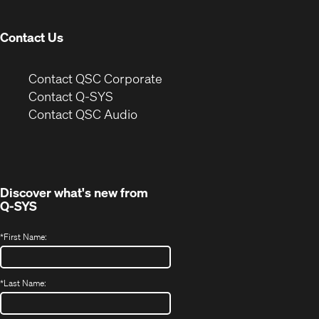
window)
Contact Us
(Opens
Contact QSC Corporate
in
Contact Q-SYS
(Opens
new
Contact QSC Audio
in
window)
new
window)
Discover what's new from
Q-SYS
*
First Name:
*
Last Name: