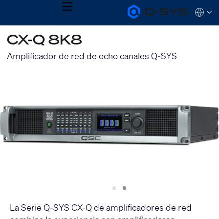
MENU
Q-
Languag
SYS
Audio
QSYS.com (English)
CX-Q 8K8
Products
India (English)
Homepage
Deutsch
Amplificador de red de ocho canales Q-SYS
Español
Français
日本語
한국어
Slide
Slide
1
2
La Serie Q-SYS CX-Q de amplificadores de red