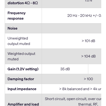
1.0%
distortion 4Ω - 8
Ω
Frequency
20 Hz - 20 kHz +/- 0.3 
response
Noise
Unweighted
> 101 dB
output muted
Weighted output
> 104 dB
muted
Gain (1.2V setting)
35 dB
Damping factor
> 100
Input impedance
> 8k balanced and > 4k unb
Short circuit, open circuit, over curre
Amplifier and load
thermal, RF,