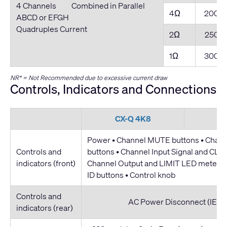
4 Channels Combined in Parallel
4Ω
2000
ABCD or EFGH
Quadruples Current
2Ω
2500
1Ω
3000
NR* = Not Recommended due to excessive current draw
Controls, Indicators and Connections
CX-Q 4K8
C
Power • Channel MUTE buttons • Chan
Controls and
buttons • Channel Input Signal and CLIP
indicators (front)
Channel Output and LIMIT LED meters 
ID buttons • Control knob
Controls and
AC Power Disconnect (IEC C
indicators (rear)