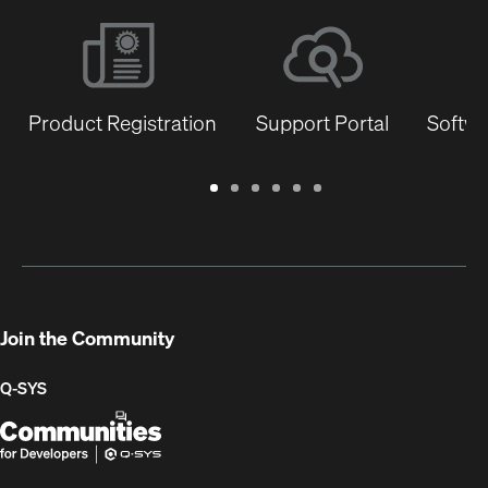
Product Registration
Support Portal
Softwa
Warranty
Support
Software
Training
Document
Q-
/
Portal
&
Library
SYS
Registration
Firmware
Communities
for
Developers
Join the Community
Q-SYS
Q-
(Opens
SYS
in