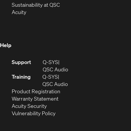
window)
(Opens
in
Sustainability at QSC
(Opens
in
new
Acuity
in
new
window)
new
window)
window)
Help
(Opens
Support
Q-SYS
in
(Opens
QSC Audio
new
in
Training
Q-SYS
window)
(Opens
new
QSC Audio
(Opens
in
window)
Product Registration
(Opens
in
new
Warranty Statement
in
new
window)
Acuity Security
(Opens
new
window)
Vulnerability Policy
in
window)
new