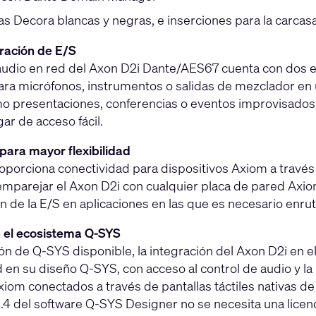
as Decora blancas y negras, e inserciones para la carcas
ración de E/S
e audio en red del Axon D2i Dante/AES67 cuenta con dos
para micrófonos, instrumentos o salidas de mezclador en
mo presentaciones, conferencias o eventos improvisados,
gar de acceso fácil.
para mayor flexibilidad
oporciona conectividad para dispositivos Axiom a través 
emparejar el Axon D2i con cualquier placa de pared Axi
n de la E/S en aplicaciones en las que es necesario enrut
n el ecosistema Q-SYS
ón de Q-SYS disponible, la integración del Axon D2i en e
 en su diseño Q-SYS, con acceso al control de audio y la 
xiom conectados a través de pantallas táctiles nativas d
8.4 del software Q-SYS Designer no se necesita una licen