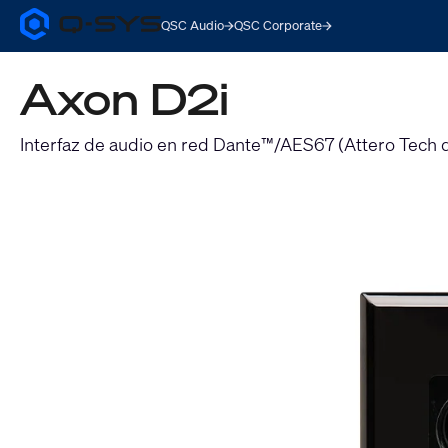
QSC Audio
QSC Corporate
Q-
SYS
Audio
Axon D2i
Products
Homepage
Interfaz de audio en red Dante™/AES67 (Attero Tech