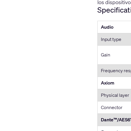
los dispositiv
Specificat
Audio
Input type
Gain
Frequency re
Axiom
Physical layer
Connector
Dante™/AES6