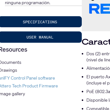
ninguna programación.
SPECIFICATIONS
USER MANUAL
Caract
Resources
Dos (2) ent
(nivel de lí
Documents
Alimentaci
Drawings
El puerto A
unIFY Control Panel software
(incluye el 
Attero Tech Product Firmware
PoE (802.3a
Image gallery
Disponible 
Compatible