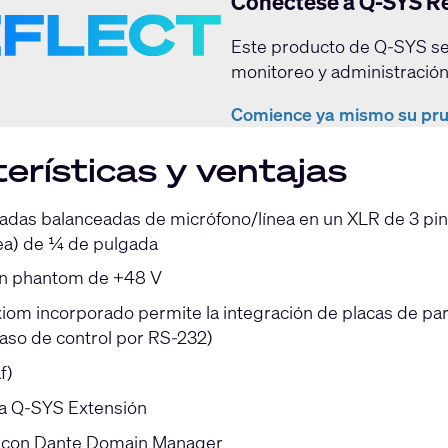
Conéctese a Q-SYS Re
Este producto de Q-SYS se
monitoreo y administración
Comience ya mismo su pru
erísticas y ventajas
radas balanceadas de micrófono/línea en un XLR de 3 pi
nea) de ¼ de pulgada
ón phantom de +48 V
xiom incorporado permite la integración de placas de p
paso de control por RS-232)
f)
la Q-SYS Extensión
 con Dante Domain Manager