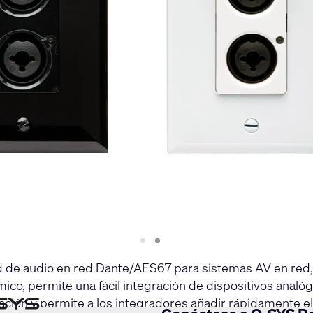
Slide
Slide
1
2
d de audio en red Dante/AES67 para sistemas AV en red,
co, permite una fácil integración de dispositivos analó
ración y permite a los integradores añadir rápidamente e