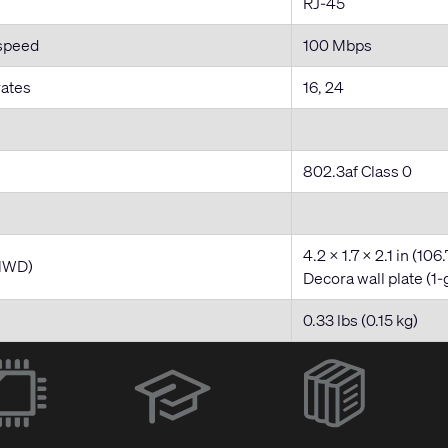
RJ-45
speed
100 Mbps
rates
16, 24
802.3af Class 0
4.2 x 1.7 x 2.1 in (10
HWD)
Decora wall plate (1-
0.33 lbs (0.15 kg)
(Opens
in
new
window)