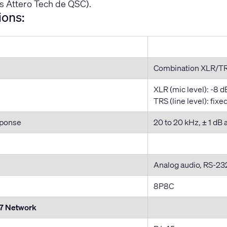
os Attero Tech de QSC).
ions:
Combination XLR/TR
XLR (mic level): -8 d
TRS (line level): fi
sponse
20 to 20 kHz, ± 1 dB a
Analog audio, RS-23
8P8C
7 Network