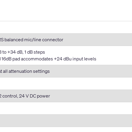
S balanced mic/line connector
B to +34 dB, 1 dB steps
xed 16dB pad accommodates +24 dBu input levels
t all attenuation settings
2 control, 24 V DC power