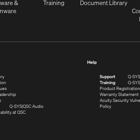
tware &
Training
Document Library
rmware
Co
Help
(Opens
ory
Support
Q-SY
in
(Opens
sion
Training
Q-SY
)
new
in
(Opens
lues
Product Registration
window)
new
in
(Opens
adership
Warranty Statement
(Opens
window)
new
in
s
Acuity Security Vulne
in
window)
new
(Opens
(Opens
Q-SYS
QSC Audio
Policy
new
window)
(Opens
in
in
ability at QSC
(Opens
window)
in
new
new
n
new
window)
window)
new
window)
window)