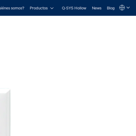
Open Productos
iénes somos?
Productos
Q-SYS Hollow
News
Blog
Language
QSYS.com (English)
India (English)
Deutsch
Español
Français
日本語
한국어