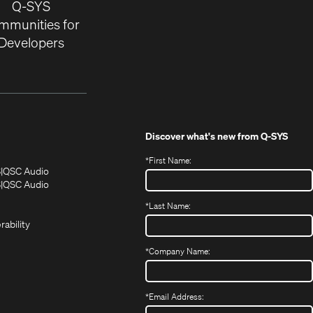
Q-SYS
mmunities for
Developers
Discover what's new from
Q-SYS
*
First Name:
(Opens
(Opens
S
QSC Audio
in
in
(Opens
S
QSC Audio
(Opens
new
new
in
*
Last Name:
(Opens
in
window)
window)
new
in
new
window)
rability
new
window)
window)
*
Company Name:
*
Email Address: