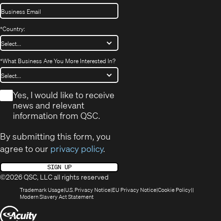
*
Country:
*
What Business Are You More Interested In?
*
Yes, I would like to receive
news and relevant
information from QSC.
By submitting this form, you
agree to our
privacy policy
.
SIGN UP
©2026 QSC, LLC all rights reserved
(Opens
(Opens
(Opens
(Opens
Trademark Usage
U.S. Privacy Notice
EU Privacy Notice
Cookie Policy
in
(Opens
in
in
in
Modern Slavery Act Statement
new
in
new
new
new
(Opens
window)
new
window)
window)
window)
window)
in