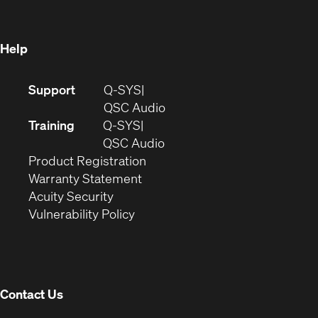
new
window)
window)
Help
(Opens
Support
Q-SYS
in
(Opens
QSC Audio
new
in
Training
Q-SYS
window)
(Opens
new
QSC Audio
(Opens
in
window)
Product Registration
(Opens
in
new
Warranty Statement
in
new
window)
Acuity Security
(Opens
new
window)
Vulnerability Policy
in
window)
new
window)
Contact Us