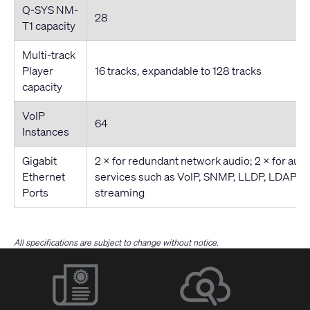
Q-SYS NM-
28
T1 capacity
Multi-track
Player
16 tracks, expandable to 128 tracks
capacity
VoIP
64
Instances
Gigabit
2 × for redundant network audio; 2 × for auxi
Ethernet
services such as VoIP, SNMP, LLDP, LDAP 
Ports
streaming
All specifications are subject to change without notice.