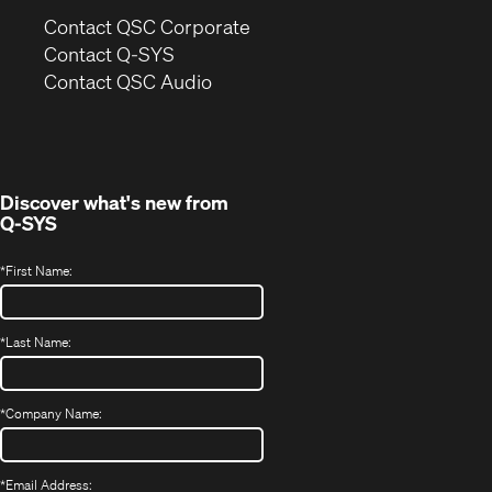
(Opens
Contact QSC Corporate
in
Contact Q-SYS
(Opens
new
Contact QSC Audio
in
window)
new
window)
Discover what's new from
Q-SYS
*
First Name:
*
Last Name:
*
Company Name:
*
Email Address: