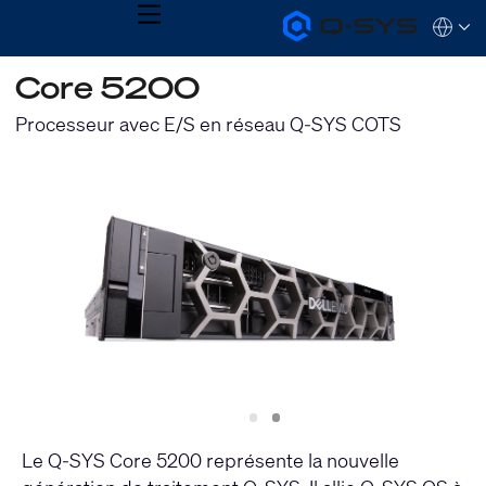
MENU
Q-
Languag
SYS
Audio
QSYS.com (English)
Core 5200
Products
India (English)
Homepage
Deutsch
Processeur avec E/S en réseau Q-SYS COTS
Español
Français
日本語
한국어
Slide
Slide
1
2
Le Q-SYS Core 5200 représente la nouvelle