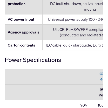
protection
DC fault shutdown, active inrush li
muting
AC power input
Universal power supply 100 - 240 V
UL, CE, RoHS/WEEE compliant, 
Agency approvals
(conducted and radiated emi
Carton contents
IEC cable, quick start guide, Euro (g
Power Specifications
CX-
4K8
Max
Powe
70V
1000