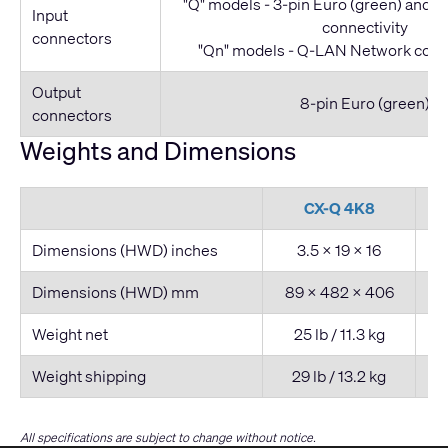
"Q" models - 3-pin Euro (green) and
Input
connectivity
connectors
"Qn" models - Q-LAN Network conne
Output
8-pin Euro (green)
connectors
Weights and Dimensions
CX-Q 4K8
Dimensions (HWD) inches
3.5 × 19 × 16
Dimensions (HWD) mm
89 × 482 × 406
8
Weight net
25 lb / 11.3 kg
Weight shipping
29 lb / 13.2 kg
All specifications are subject to change without notice.