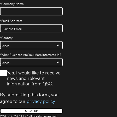
*
Company Name:
*
Email Address:
*
Country:
*
What Business Are You More Interested In?
*
Yes, I would like to receive
news and relevant
information from QSC.
By submitting this form, you
agree to our
privacy policy
.
SIGN UP
©2026 QSC, LLC all rights reserved