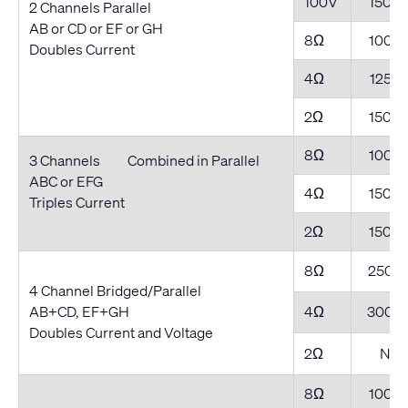
100V
1500
2 Channels Parallel
AB or CD or EF or GH
8Ω
1000
Doubles Current
4Ω
1250
2Ω
1500
8Ω
1000
3 Channels Combined in Parallel
ABC or EFG
4Ω
1500
Triples Current
2Ω
1500
8Ω
2500
4 Channel Bridged/Parallel
AB+CD, EF+GH
4Ω
3000
Doubles Current and Voltage
2Ω
NR*
8Ω
1000