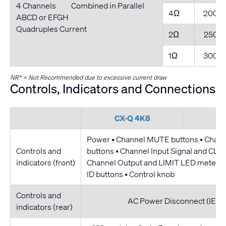
4 Channels Combined in Parallel
4Ω
2000
ABCD or EFGH
Quadruples Current
2Ω
2500
1Ω
3000
NR* = Not Recommended due to excessive current draw
Controls, Indicators and Connections
CX-Q 4K8
C
Power • Channel MUTE buttons • Chan
Controls and
buttons • Channel Input Signal and CLIP
indicators (front)
Channel Output and LIMIT LED meters 
ID buttons • Control knob
Controls and
AC Power Disconnect (IEC C
indicators (rear)