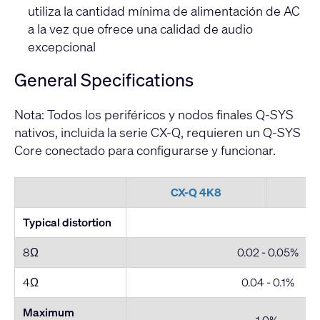
utiliza la cantidad mínima de alimentación de AC
a la vez que ofrece una calidad de audio
excepcional
General Specifications
Nota: Todos los periféricos y nodos finales Q-SYS
nativos, incluida la serie CX-Q, requieren un Q-SYS
Core conectado para configurarse y funcionar.
CX-Q 4K8
C
Typical distortion
8Ω
0.02 - 0.05%
4Ω
0.04 - 0.1%
Maximum