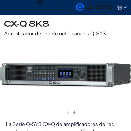
MENU
Q-
Languag
SYS
Audio
QSYS.com (English)
CX-Q 8K8
Products
India (English)
Homepage
Deutsch
Amplificador de red de ocho canales Q-SYS
Español
Français
日本語
한국어
Slide
Slide
1
2
La Serie Q-SYS CX-Q de amplificadores de red