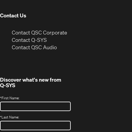
window)
Contact Us
(Opens
Contact QSC Corporate
in
Contact Q-SYS
(Opens
new
Contact QSC Audio
in
window)
new
window)
Discover what's new from
Q-SYS
*
First Name:
*
Last Name: