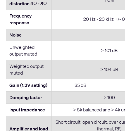
1.0%
distortion 4Ω - 8
Ω
Frequency
20 Hz - 20 kHz +/- 0.3 
response
Noise
Unweighted
> 101 dB
output muted
Weighted output
> 104 dB
muted
Gain (1.2V setting)
35 dB
Damping factor
> 100
Input impedance
> 8k balanced and > 4k unb
Short circuit, open circuit, over curre
Amplifier and load
thermal, RF,