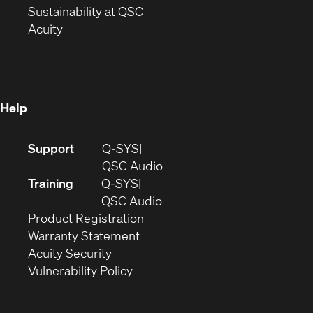
window)
(Opens
in
Sustainability at QSC
(Opens
in
new
Acuity
in
new
window)
new
window)
window)
Help
(Opens
Support
Q-SYS
in
(Opens
QSC Audio
new
in
Training
Q-SYS
window)
(Opens
new
QSC Audio
(Opens
in
window)
Product Registration
(Opens
in
new
Warranty Statement
in
new
window)
Acuity Security
(Opens
new
window)
Vulnerability Policy
in
window)
new