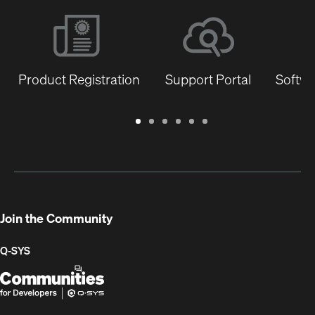
Product Registration
Support Portal
Softwa
Warranty
Support
Software
Training
Document
Q-
/
Portal
&
Library
SYS
Registration
Firmware
Communities
for
Developers
Join the Community
Q-SYS
Q-
(Opens
SYS
in