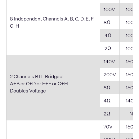
100V
1000
8 Independent Channels A, B, C, D, E, F,
8Ω
1000
G, H
4Ω
1000
2Ω
1000
140V
1500
200V
1500
2 Channels BTL Bridged
A+B or C+D or E+F or G+H
8Ω
1500
Doubles Voltage
4Ω
1400
2Ω
NR*
70V
1500