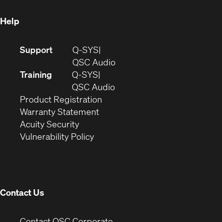
window)
Help
(Opens
Support
Q-SYS
in
(Opens
QSC Audio
new
in
Training
Q-SYS
window)
(Opens
new
QSC Audio
(Opens
in
window)
Product Registration
(Opens
in
new
Warranty Statement
in
new
window)
Acuity Security
(Opens
new
window)
Vulnerability Policy
in
window)
new
window)
Contact Us
(Opens
Contact QSC Corporate