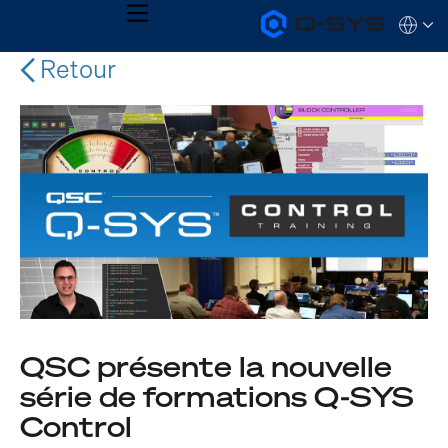
MENU
Q-
Languag
SYS
Audio
Retour
QSYS.com (English)
Products
India (English)
Homepage
Deutsch
Español
Français
日本語
한국어
QSC présente la nouvelle
série de formations Q-SYS
Control