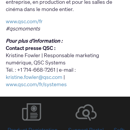
entreprise, en production et pour les salles de
cinéma dans le monde entier.
www.qsc.com/fr
#qscmoments
Pour plus d’information :
Contact presse QSC :
Kristine Fowler | Responsable marketing
numérique, QSC Systems
Tél. : +1 714-668-7261 | e-mail :
kristine.fowler@qsc.com
|
www.qsc.com/fr/systemes
Product Registration
Support Portal
Softwa