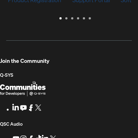
Warranty
Support
Software
Training
Document
Q-
/
Portal
&
Library
SYS
Registration
Firmware
Communities
for
Developers
Join the Community
Q-SYS
Q-
(Opens
SYS
in
Communities
new
LinkedIn
(Opens
Youtube
(Opens
Facebook
(Opens
X
(Opens
for
window)
in
in
in
in
Developers
new
new
new
new
(Opens
QSC Audio
window)
window)
window)
window)
in