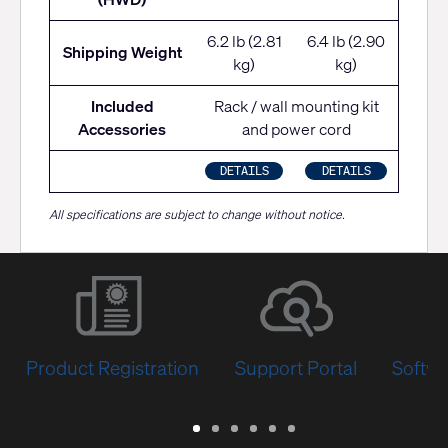
6.2 lb (2.81
6.4 lb (2.90
Shipping Weight
kg)
kg)
Included
Rack / wall mounting kit
Accessories
and power cord
DETAILS
DETAILS
All specifications are subject to change without notice.
Product Registration
Support Portal
Softwa
Warranty
Support
Software
Training
Document
Q-