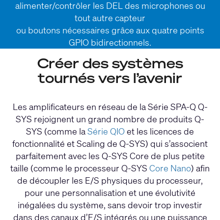
alimenter/contrôler les DEL des microphones ou
tout autre capteur
ou boutons nécessaires grâce aux quatre points
GPIO bidirectionnels.
Créer des systèmes
tournés vers l’avenir
Les amplificateurs en réseau de la Série SPA-Q Q-
SYS rejoignent un grand nombre de produits Q-
SYS (comme la
Série QIO
et les licences de
fonctionnalité et Scaling de Q-SYS) qui s’associent
parfaitement avec les Q-SYS Core de plus petite
taille (comme le processeur Q-SYS
Core Nano
) afin
de découpler les E/S physiques du processeur,
pour une personnalisation et une évolutivité
inégalées du système, sans devoir trop investir
dans des canaux d’E/S intégrés ou une puissance