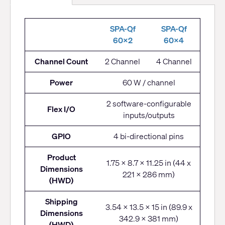
SPA-
SPA-Qf
SPA-Qf
Q
60x2
60x4
Series
Channel Count
2 Channel
4 Channel
Power
60 W / channel
2 software-configurable
Flex I/O
inputs/outputs
GPIO
4 bi-directional pins
Product
1.75 x 8.7 x 11.25 in (44 x
Dimensions
221 x 286 mm)
(HWD)
Shipping
3.54 x 13.5 x 15 in (89.9 x
Dimensions
342.9 x 381 mm)
(HWD)