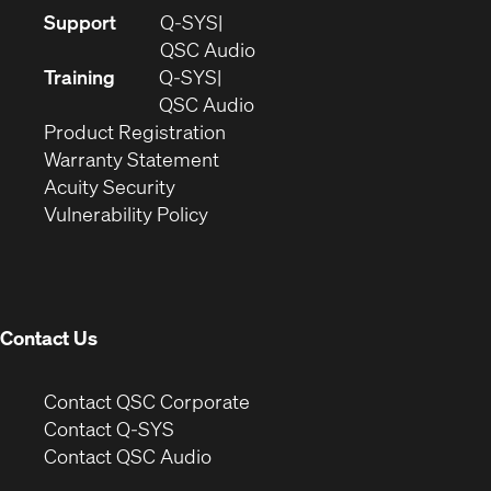
(Opens
Support
Q-SYS
in
(Opens
QSC Audio
new
in
Training
Q-SYS
window)
(Opens
new
QSC Audio
(Opens
in
window)
Product Registration
(Opens
in
new
Warranty Statement
in
new
window)
Acuity Security
(Opens
new
window)
Vulnerability Policy
in
window)
new
window)
Contact Us
(Opens
Contact QSC Corporate
in
Contact Q-SYS
(Opens
new
Contact QSC Audio
in
window)