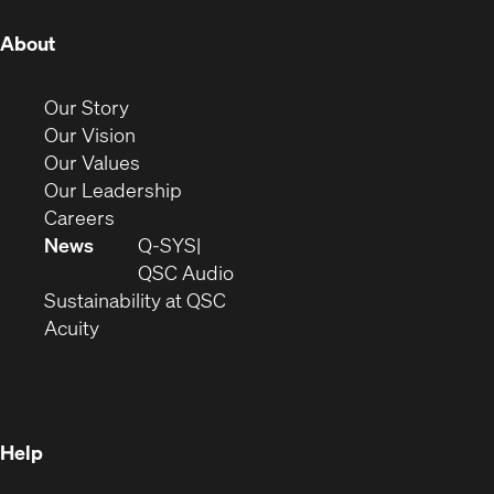
(Opens
About
in
new
(Opens
Our Story
window)
in
(Opens
Our Vision
new
in
(Opens
Our Values
window)
new
in
(Opens
Our Leadership
(Opens
window)
new
in
Careers
in
window)
new
News
Q-SYS
new
window)
(Opens
QSC Audio
window)
(Opens
in
Sustainability at QSC
(Opens
in
new
Acuity
in
new
window)
new
window)
window)
Help