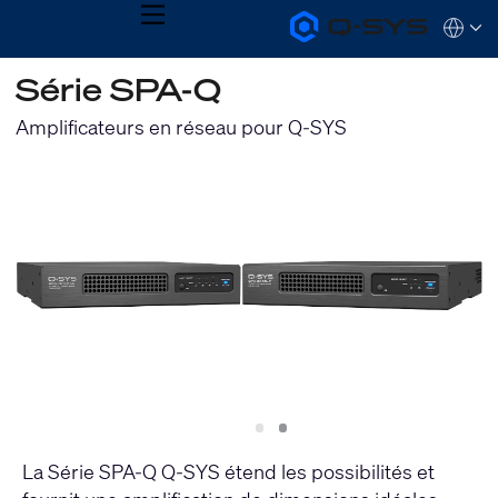
MENU
Q-
Languag
SYS
Audio
QSYS.com (English)
Série SPA-Q
Products
India (English)
Homepage
Deutsch
Amplificateurs en réseau pour Q-SYS
Español
Français
日本語
한국어
Slide
Slide
1
2
La Série SPA-Q Q-SYS étend les possibilités et