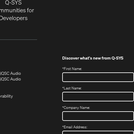
Q-SYS
mmunities for
Developers
Discover what's new from
Q-SYS
*
First Name:
(Opens
(Opens
S
QSC Audio
in
in
(Opens
S
QSC Audio
(Opens
new
new
in
*
Last Name:
(Opens
in
window)
window)
new
in
new
window)
rability
new
window)
window)
*
Company Name:
*
Email Address: