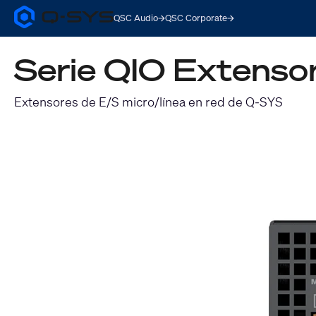
QSC Audio
QSC Corporate
Q-
SYS
Audio
Serie QIO Extensor
Products
Homepage
Extensores de E/S micro/línea en red de Q-SYS