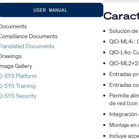
USER MANUAL
Caract
Documents
Solución de
Compliance Documents
QIO-ML4i : 
Translated Documents
QIO-L4o: Cua
Drawings
QIO-ML2x2: D
Image Gallery
Entradas pr
Q-SYS Platform
Entradas con
Q-SYS Training
Permite ali
Q-SYS Security
de red (con
Integración
Montaje en s
Incluye acc