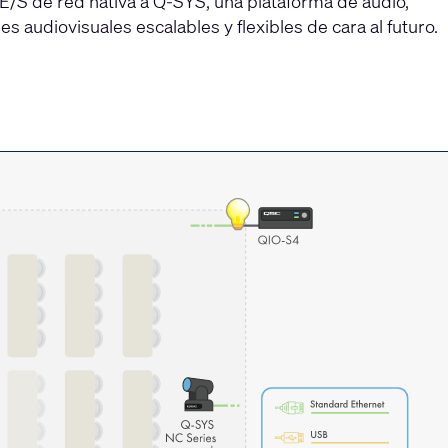
E/S de red nativa a Q-SYS, una plataforma de audio,
s audiovisuales escalables y flexibles de cara al futuro.