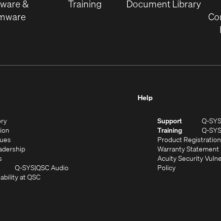
tware &
Training
Document Library
rmware
Co
Help
(Opens
ory
Support
Q-SY
in
(Opens
sion
Training
Q-SY
)
new
in
(Opens
lues
Product Registration
window)
new
in
(Opens
adership
Warranty Statement
(Opens
window)
new
in
s
Acuity Security Vulne
in
window)
new
(Opens
(Opens
Q-SYS
QSC Audio
Policy
new
window)
(Opens
in
in
ability at QSC
(Opens
window)
in
new
new
n
new
window)
window)
new
window)
window)