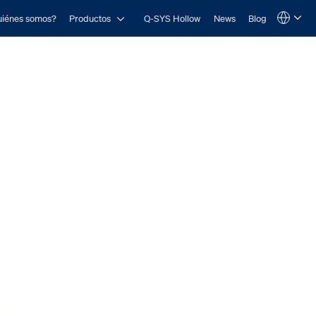
Open Productos
iénes somos?
Productos
Q-SYS Hollow
News
Blog
Language
QSYS.com (English)
India (English)
Deutsch
Español
Français
日本語
한국어