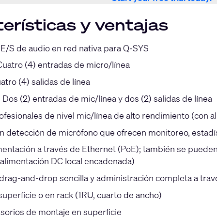
erísticas y ventajas
 E/S de audio en red nativa para Q-SYS
Cuatro (4) entradas de micro/línea
tro (4) salidas de línea
os (2) entradas de mic/línea y dos (2) salidas de línea
ofesionales de nivel mic/línea de alto rendimiento (con 
 detección de micrófono que ofrecen monitoreo, estadíst
mentación a través de Ethernet (PoE); también se pueden
 alimentación DC local encadenada)
 drag-and-drop sencilla y administración completa a trav
uperficie o en rack (1RU, cuarto de ancho)
esorios de montaje en superficie