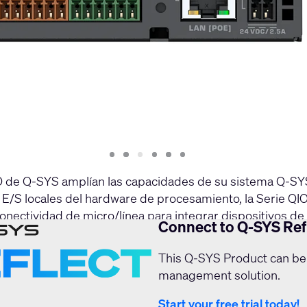
Slide
Slide
Slide
Slide
Slide
Slide
1
2
3
4
5
6
O de Q-SYS amplían las capacidades de su sistema Q-SYS 
s E/S locales del hardware de procesamiento, la Serie QIO
onectividad de micro/línea para integrar dispositivos d
Connect to Q-SYS Ref
This Q-SYS Product can be
management solution.
Start your free trial today!