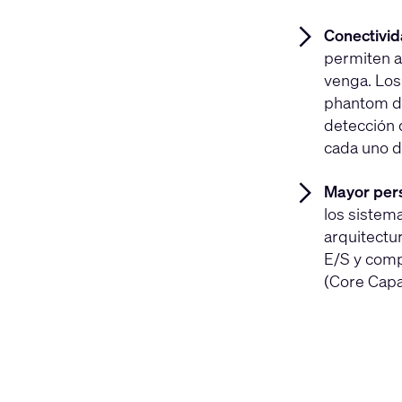
Conectivid
permiten a
venga. Los
phantom de
detección 
cada uno d
Mayor pers
los sistem
arquitectu
E/S y comp
(Core Capa